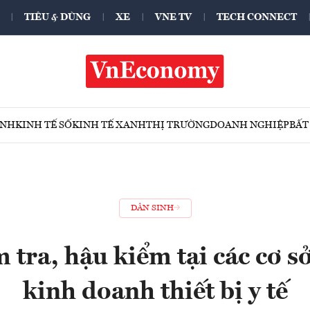
TIÊU & DÙNG
XE
VNE TV
TECH CONNECT
ÍNH
KINH TẾ SỐ
KINH TẾ XANH
THỊ TRƯỜNG
DOANH NGHIỆP
BẤT
DÂN SINH
 tra, hậu kiểm tại các cơ sở
kinh doanh thiết bị y tế