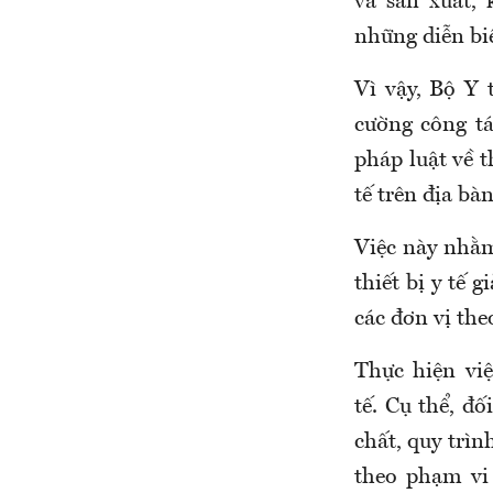
và sản xuất,
những diễn bi
Vì vậy,
Bộ Y 
cường công tá
pháp luật về t
tế trên địa bàn
Việc này nhằm
thiết bị y tế 
các đơn vị the
Thực hiện việ
tế
.
Cụ thể, đ
ố
chất, quy trìn
theo phạm vi 