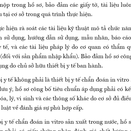
ã nộp trong hồ sơ, bảo đảm các giấy tờ, tài liệu luô
 tại cơ sở trong quá trình thực hiện.
ực hiện rà soát các tài liệu kỹ thuật mô tả chức nă
nh sử dụng, hướng dẫn sử dụng, mẫu nhãn, báo cá
y tế
,
và các tài liệu pháp lý do cơ quan có thẩm 
 (đối với sản phẩm nhập khẩu)
. B
ảo đảm hồ sơ côn
ng do chủ sở hữu thiết bị y tế ban hàn
h.
bị y tế không phải là thiết bị y tế chẩn đoán in vitro
lưu ý, h
ồ sơ công bố tiêu chuẩn áp dụng phải có kế
óa, lý, vi sinh và các thông số khác do cơ sở đủ điề
luật về đánh giá sự phù hợp cấp.
bị y tế chẩn đoán in vitro sản xuất trong nước, hồ 