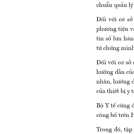
chuẩn quản lý
Đối với cơ s
phương tiện v
tin số lưu hà
từ chứng minh 
Đối với cơ sở
hướng dẫn của 
nhãn, hướng d
của thiết bị y 
Bộ Y tế cũng đ
công bố trên H
Tr
ong đó, tập