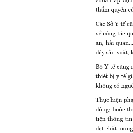
chuẩn áp dụn
thẩm quyền củ
Các Sở Y tế c
về công tác qu
an, hải quan..
dây sản xuất, 
Bộ Y tế cũng 
thiết bị y tế 
không có nguồ
Thực hiện phạ
động; buộc thu
tiện thông tin
đạt chất lượng