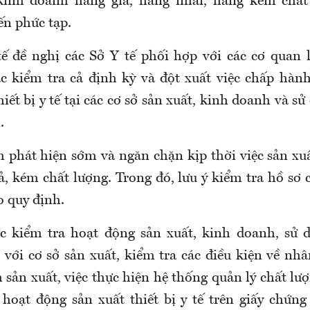
 kinh doanh hàng giả, hàng nhái, hàng kém chất
ến phức tạp.
tế đề nghị
các Sở Y tế
phối hợp
với các
cơ quan 
c kiểm tra cả định kỳ và đột xuất việc chấp hàn
hiết bị y tế tại các cơ sở sản xuất, kinh doanh và sử 
.
 phát hiện sớm và ngăn chặn kịp thời việc sản xu
giả, kém chất lượng. Trong đó
,
lưu ý kiểm tra hồ sơ 
o quy định.
c kiểm tra hoạt động sản xuất, kinh doanh, sử d
i với cơ sở sản xuất
, k
iểm tra các điều kiện về nhâ
h sản xuất, việc thực hiện hệ thống quản lý chất lượn
hoạt động sản xuất thiết bị y tế trên giấy chứng