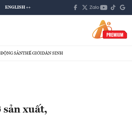
ENGLISH ++
 ĐỘNG SẢN
THẾ GIỚI
DÂN SINH
 sản xuất,