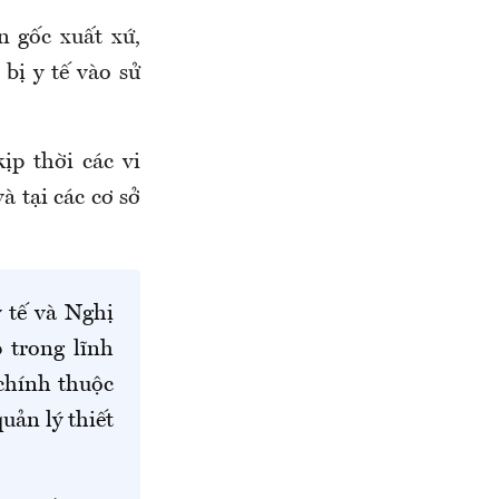
n gốc xuất xứ,
bị y tế vào sử
ịp thời các vi
à tại các cơ sở
 tế và Nghị
 trong lĩnh
 chính thuộc
quản lý thiết