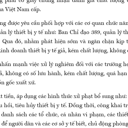
g phải có giấy chứng nhận đánh giá chất lượng 
a Việt Nam cấp.
ũng được yêu cầu
phối hợp với các cơ quan chức năn
ản lý thiết bị y tế như: Ban Chỉ đạo 389, quản lý t
.
Qua đó,
nhằm phát hiện sớm và ngăn chặn kịp t
kinh doanh thiết bị y tế giả, kém chất lượng, không
nhấn mạnh việc xử lý nghiêm đ
ối với các trường 
giả, không có số lưu hành, kém chất lượng, quá hạ
n gốc xuất xứ
.
t tiền, áp dụng các hình thức xử phạt bổ sung như:
 hồi, tiêu hủy thiết bị y tế. Đồng thời, công khai 
 danh sách các tổ chức, cá nhân vi phạm, các thiế
 để người dân và các cơ sở y tế biết, chủ động phòn