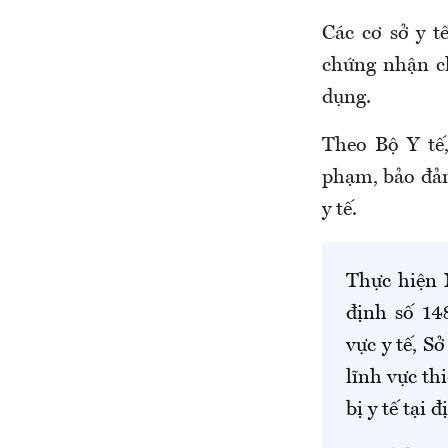
Các cơ sở y t
chứng nhận ch
dụng.
Theo Bộ Y tế,
phạm, bảo đảm 
y tế.
Thực hiện 
định số 14
vực y tế
,
Sở
lĩnh vực thi
bị y tế tại