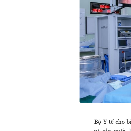
Bộ Y tế cho b