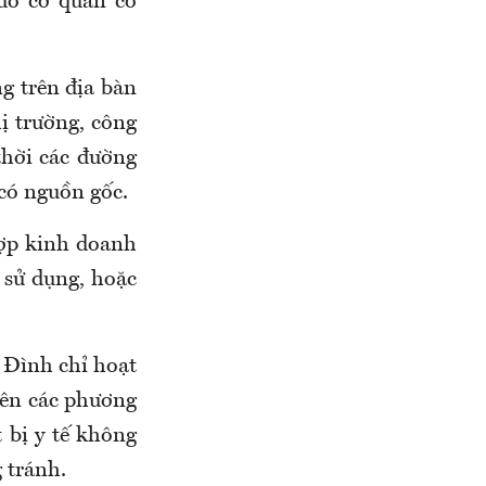
do cơ quan có
g trên địa bàn
hị trường, công
hời các đường
 có nguồn gốc.
hợp kinh doanh
n sử dụng, hoặc
 Đình chỉ hoạt
trên các phương
t bị y tế không
g tránh.