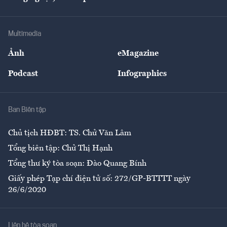
Doanh nhân
Tư vấn Tiêu & Dùng
Infographics
Hạ tầng
Sức khỏe
Khung pháp lý
Doanh nghiệp
Địa phương
Thị trường
Bảo hiểm
Multimedia
Sự kiện
Nhân lực
Ảnh
eMagazine
Đẹp +
An sinh
Podcast
Infographics
Giải trí
Y tế
Nhà
Ban Biên tập
Ẩm thực
Chủ tịch HĐBT: TS. Chử Văn Lâm
Tổng biên tập: Chử Thị Hạnh
Tổng thư ký tòa soạn: Đào Quang Bính
Giấy phép Tạp chí điện tử số: 272/GP-BTTTT ngày
26/6/2020
Liên hệ tòa soạn