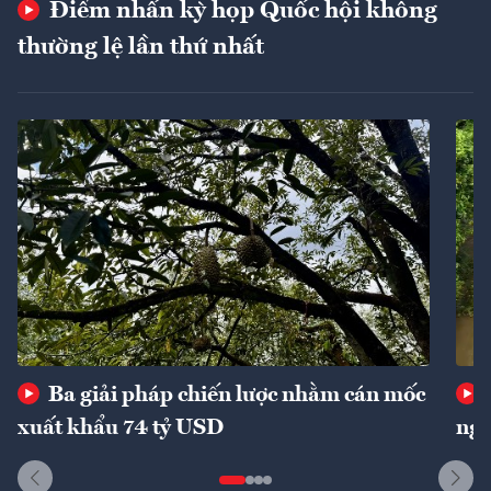
Điểm nhấn kỳ họp Quốc hội không
thường lệ lần thứ nhất
Ba giải pháp chiến lược nhằm cán mốc
xuất khẩu 74 tỷ USD
ngu