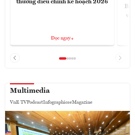
thường điều chỉnh kế hoạch 2026
Báo
và 
Đọc ngay
Multimedia
VnE TV
Podcast
Infographics
eMagazine