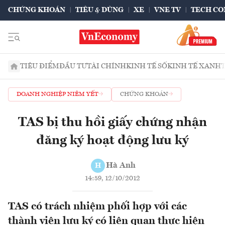
CHỨNG KHOÁN
TIÊU & DÙNG
XE
VNE TV
TECH CO
TIÊU ĐIỂM
ĐẦU TƯ
TÀI CHÍNH
KINH TẾ SỐ
KINH TẾ XANH
DOANH NGHIỆP NIÊM YẾT
CHỨNG KHOÁN
TAS bị thu hồi giấy chứng nhận
đăng ký hoạt động lưu ký
Hà Anh
H
14:59, 12/10/2012
TAS có trách nhiệm phối hợp với các
thành viên lưu ký có liên quan thực hiện