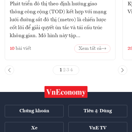
Phát triển đô thị theo định hướng giao
K
thông công cộng (TOD) kết hợp với mạng
V
lưới đường sắt đô thị (metro) là chiến lược
cốt lõi để giải quyết ùn tắc và tái cấu trúc
không gian. Mô hình này tập...
10
bài viết
Xem tất cả
2
1
2
3
4
Chứng khoán
Tiêu & Dùng
Xe
VnE TV