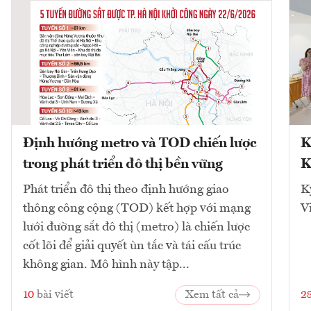
Định hướng metro và TOD chiến lược
K
trong phát triển đô thị bền vững
K
Phát triển đô thị theo định hướng giao
K
thông công cộng (TOD) kết hợp với mạng
V
lưới đường sắt đô thị (metro) là chiến lược
cốt lõi để giải quyết ùn tắc và tái cấu trúc
không gian. Mô hình này tập...
10
bài viết
Xem tất cả
2