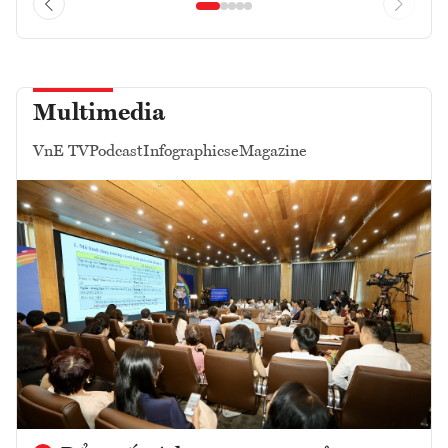
Multimedia
VnE TV
Podcast
Infographics
eMagazine