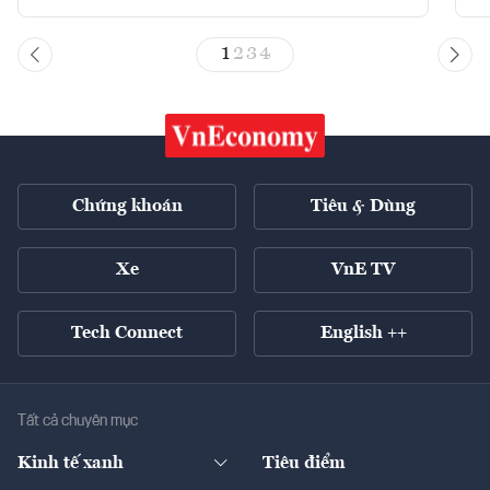
1
2
3
4
Chứng khoán
Tiêu & Dùng
Xe
VnE TV
Tech Connect
English ++
Tất cả chuyên mục
Kinh tế xanh
Tiêu điểm