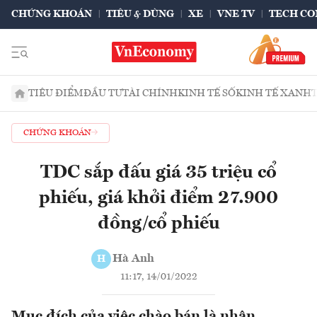
CHỨNG KHOÁN
TIÊU & DÙNG
XE
VNE TV
TECH CO
TIÊU ĐIỂM
ĐẦU TƯ
TÀI CHÍNH
KINH TẾ SỐ
KINH TẾ XANH
CHỨNG KHOÁN
TDC sắp đấu giá 35 triệu cổ
phiếu, giá khởi điểm 27.900
đồng/cổ phiếu
Hà Anh
H
11:17, 14/01/2022
Mục đích của việc chào bán là nhận