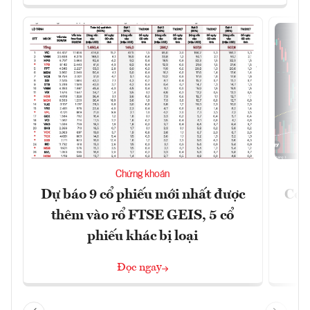
Chứng khoán
Dự báo 9 cổ phiếu mới nhất được
Có t
thêm vào rổ FTSE GEIS, 5 cổ
phiếu khác bị loại
Đọc ngay