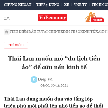
CHỨNG KHOÁN
TIÊU & DÙNG
XE
VNE TV
TECH CO
TIÊU ĐIỂM
ĐẦU TƯ
TÀI CHÍNH
KINH TẾ SỐ
KINH TẾ XANH
THẾ GIỚI
Thái Lan muốn mở “du lịch tiền
ảo” để cứu nền kinh tế
Điệp Vũ
Đ
06:00, 30/11/2021
Thái Lan đang muốn dựa vào tầng lớp
triệu phú mới phất lên nhờ tiền ảo để thổi