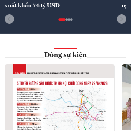
xuất khẩu 74 tỷ USD
ngu
Dòng sự kiện