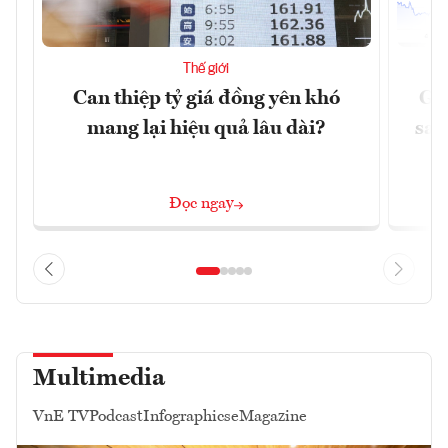
Thế giới
Can thiệp tỷ giá đồng yên khó
Gi
mang lại hiệu quả lâu dài?
sau
Đọc ngay
Multimedia
VnE TV
Podcast
Infographics
eMagazine