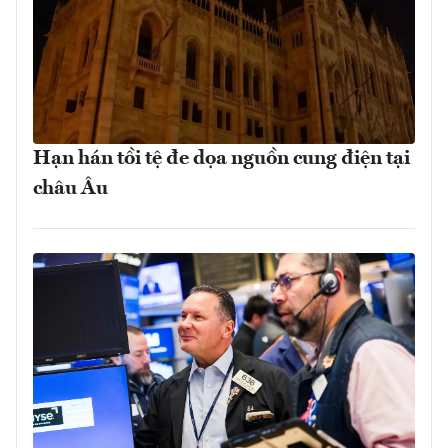
Hạn hán tồi tệ đe dọa nguồn cung điện tại
châu Âu