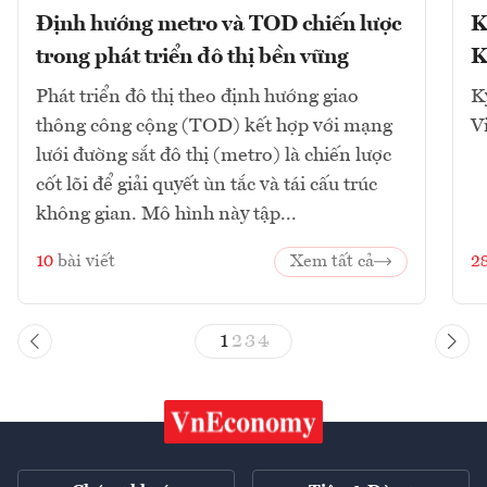
Định hướng metro và TOD chiến lược
K
trong phát triển đô thị bền vững
K
Phát triển đô thị theo định hướng giao
K
thông công cộng (TOD) kết hợp với mạng
V
lưới đường sắt đô thị (metro) là chiến lược
cốt lõi để giải quyết ùn tắc và tái cấu trúc
không gian. Mô hình này tập...
10
bài viết
Xem tất cả
2
1
2
3
4