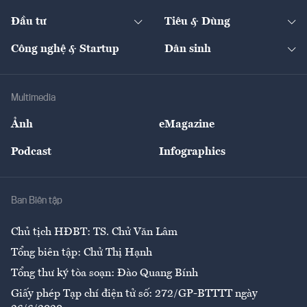
Start-up
Dự án
Công nghiệp
Chuyển động 24h
Đối thoại
The Guide
Video
Đầu tư
Tiêu & Dùng
Quản trị số
Cafe BĐS
Thị trường
Kinh doanh
Kết nối
Tạp chí kinh tế Việt Nam
eMagazine
Nhà đầu tư
Du lịch
Công nghệ & Startup
Dân sinh
Tư vấn
Nông sản
Doanh nhân
Tư vấn Tiêu & Dùng
Infographics
Hạ tầng
Sức khỏe
Khung pháp lý
Doanh nghiệp
Địa phương
Thị trường
Bảo hiểm
Multimedia
Sự kiện
Nhân lực
Ảnh
eMagazine
Đẹp +
An sinh
Podcast
Infographics
Giải trí
Y tế
Nhà
Ban Biên tập
Ẩm thực
Chủ tịch HĐBT: TS. Chử Văn Lâm
Tổng biên tập: Chử Thị Hạnh
Tổng thư ký tòa soạn: Đào Quang Bính
Giấy phép Tạp chí điện tử số: 272/GP-BTTTT ngày