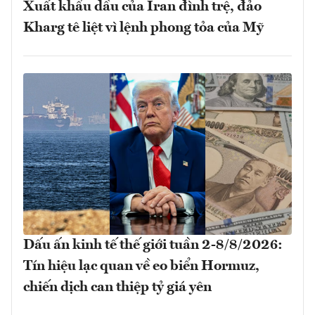
Xuất khẩu dầu của Iran đình trệ, đảo
Kharg tê liệt vì lệnh phong tỏa của Mỹ
Dấu ấn kinh tế thế giới tuần 2-8/8/2026:
Tín hiệu lạc quan về eo biển Hormuz,
chiến dịch can thiệp tỷ giá yên