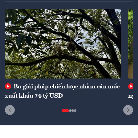
Ba giải pháp chiến lược nhằm cán mốc
xuất khẩu 74 tỷ USD
ngu