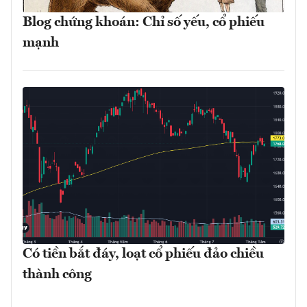
Blog chứng khoán: Chỉ số yếu, cổ phiếu
mạnh
Có tiền bắt đáy, loạt cổ phiếu đảo chiều
thành công