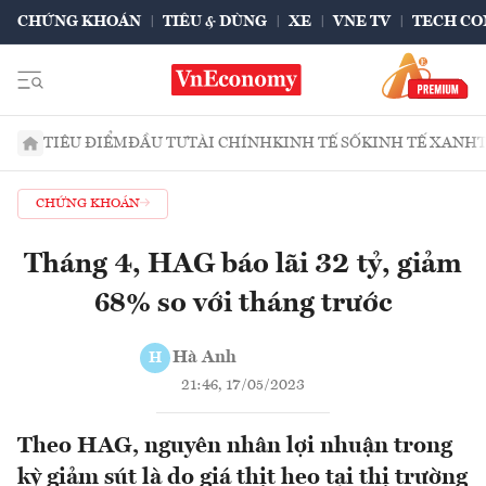
CHỨNG KHOÁN
TIÊU & DÙNG
XE
VNE TV
TECH CO
TIÊU ĐIỂM
ĐẦU TƯ
TÀI CHÍNH
KINH TẾ SỐ
KINH TẾ XANH
CHỨNG KHOÁN
Tháng 4, HAG báo lãi 32 tỷ, giảm
68% so với tháng trước
Hà Anh
H
21:46, 17/05/2023
Theo HAG, nguyên nhân lợi nhuận trong
kỳ giảm sút là do giá thịt heo tại thị trường