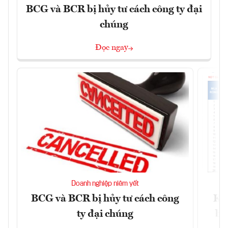
BCG và BCR bị hủy tư cách công ty đại
chúng
Đọc ngay
Doanh nghiệp niêm yết
BCG và BCR bị hủy tư cách công
Kh
ty đại chúng
ba