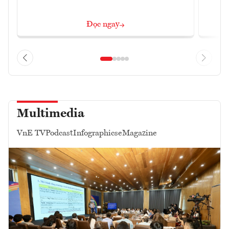
Đọc ngay
Multimedia
VnE TV
Podcast
Infographics
eMagazine