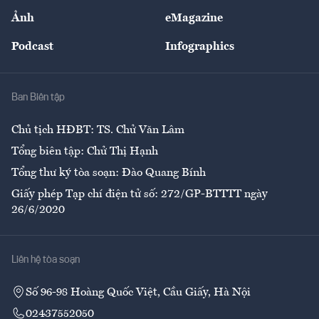
Sự kiện
Nhân lực
Ảnh
eMagazine
Đẹp +
An sinh
Podcast
Infographics
Giải trí
Y tế
Nhà
Ban Biên tập
Ẩm thực
Chủ tịch HĐBT: TS. Chử Văn Lâm
Tổng biên tập: Chử Thị Hạnh
Tổng thư ký tòa soạn: Đào Quang Bính
Giấy phép Tạp chí điện tử số: 272/GP-BTTTT ngày
26/6/2020
Liên hệ tòa soạn
Số 96-98 Hoàng Quốc Việt, Cầu Giấy, Hà Nội
02437552050