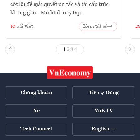
cốt lõi để giải quyết ùn tắc và tái cấu trúc
không gian. Mô hình này tập...
10
bài viết
Xem tất cả
2
1
2
3
4
Chứng khoán
Tiêu & Dùng
Xe
VnE TV
Tech Connect
English ++