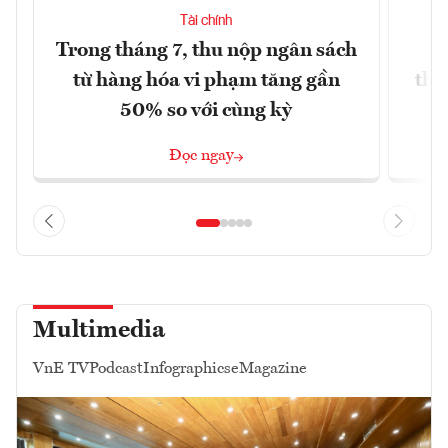
Tài chính
Trong tháng 7, thu nộp ngân sách
G
từ hàng hóa vi phạm tăng gần
thá
50% so với cùng kỳ
Đọc ngay
Multimedia
VnE TV
Podcast
Infographics
eMagazine