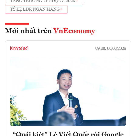
TĂNG TRƯỞNG TÍN DỤNG 2026
TỶ LỆ LDR NGÂN HÀNG
Mới nhất trên
VnEconomy
Kinh tế số
09:08, 06/08/2026
“Quái kiệt” Lê Viết Quốc rời Google