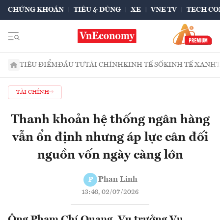
CHỨNG KHOÁN
TIÊU & DÙNG
XE
VNE TV
TECH CO
TIÊU ĐIỂM
ĐẦU TƯ
TÀI CHÍNH
KINH TẾ SỐ
KINH TẾ XANH
TÀI CHÍNH
Thanh khoản hệ thống ngân hàng
vẫn ổn định nhưng áp lực cân đối
nguồn vốn ngày càng lớn
Phan Linh
P
13:48, 02/07/2026
Ông Phạm Chí Quang, Vụ trưởng Vụ