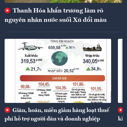
Thanh Hóa khẩn trương làm rõ
nguyên nhân nước suối Xú đổi màu
Giãn, hoãn, miễn giảm hàng loạt thuế
phí hỗ trợ người dân và doanh nghiệp
kin