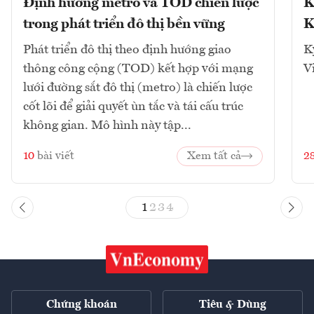
Định hướng metro và TOD chiến lược
K
trong phát triển đô thị bền vững
K
Phát triển đô thị theo định hướng giao
K
thông công cộng (TOD) kết hợp với mạng
V
lưới đường sắt đô thị (metro) là chiến lược
cốt lõi để giải quyết ùn tắc và tái cấu trúc
không gian. Mô hình này tập...
10
bài viết
Xem tất cả
2
1
2
3
4
Chứng khoán
Tiêu & Dùng