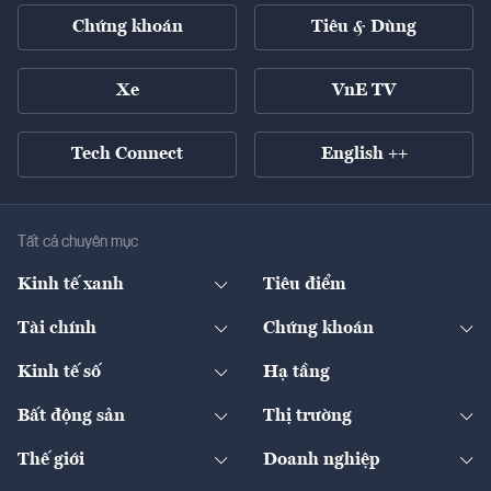
Chứng khoán
Tiêu & Dùng
Xe
VnE TV
Tech Connect
English ++
Tất cả chuyên mục
Kinh tế xanh
Tiêu điểm
Chuyển động xanh
Tài chính
Chứng khoán
Pháp lý
Ngân hàng
Doanh nghiệp niêm yết
Kinh tế số
Hạ tầng
Thương hiệu xanh
Thị trường vốn
Thị trường
Sản phẩm - Thị trường
Bất động sản
Thị trường
Diễn đàn
Thuế
Đầu tư
Tài sản số
Chính sách
Xuất nhập khẩu
Thế giới
Doanh nghiệp
Bảo hiểm
Quốc tế
Dịch vụ số
Thị trường
Khung pháp lý