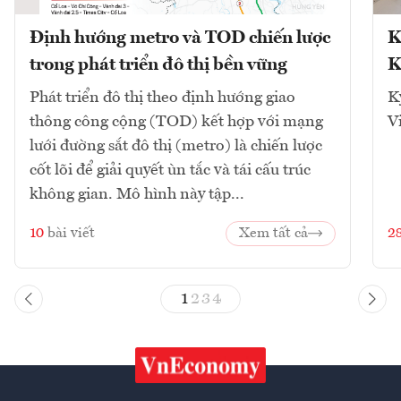
Định hướng metro và TOD chiến lược
K
trong phát triển đô thị bền vững
K
Phát triển đô thị theo định hướng giao
K
thông công cộng (TOD) kết hợp với mạng
V
lưới đường sắt đô thị (metro) là chiến lược
cốt lõi để giải quyết ùn tắc và tái cấu trúc
không gian. Mô hình này tập...
10
bài viết
Xem tất cả
2
1
2
3
4