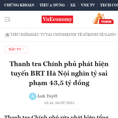
CHỨNG KHOÁN
TIÊU & DÙNG
XE
VNE TV
TECH CO
TIÊU ĐIỂM
ĐẦU TƯ
TÀI CHÍNH
KINH TẾ SỐ
KINH TẾ XANH
ĐẦU TƯ
Thanh tra Chính phủ phát hiện
tuyến BRT Hà Nội nghìn tỷ sai
phạm 43,5 tỷ đồng
Ánh Tuyết
Á
23:13, 26/07/2021
Thanh tra Chính phủ vừa phát hiện tổng