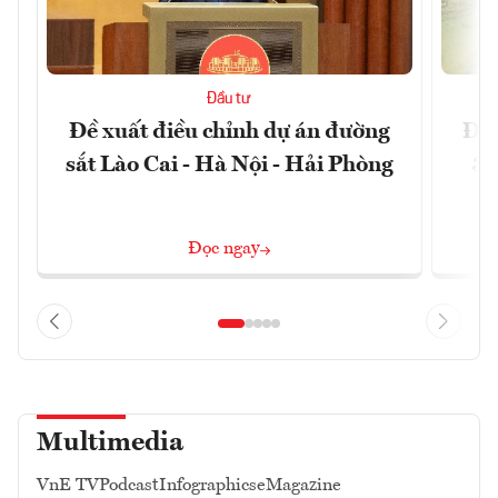
Đầu tư
Đề xuất điều chỉnh dự án đường
Đồn
sắt Lào Cai - Hà Nội - Hải Phòng
3 
Đọc ngay
Multimedia
VnE TV
Podcast
Infographics
eMagazine