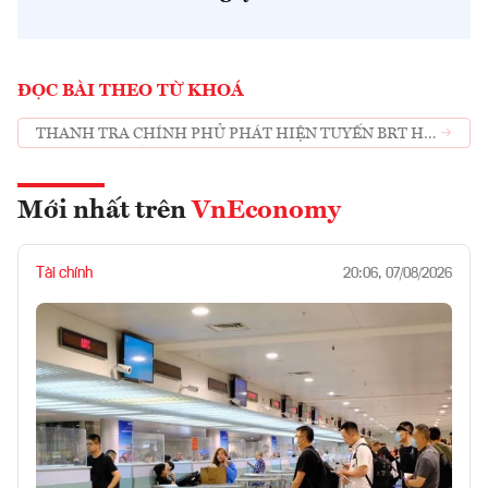
ĐỌC BÀI THEO TỪ KHOÁ
THANH TRA CHÍNH PHỦ PHÁT HIỆN TUYẾN BRT HÀ
NỘI NGHÌN TỶ SAI PHẠM
Mới nhất trên
VnEconomy
Tài chính
20:06, 07/08/2026