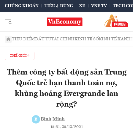
CHỨNG KHOÁN
TIÊU & DÙNG
XE
VNE TV
TECH CO
TIÊU ĐIỂM
ĐẦU TƯ
TÀI CHÍNH
KINH TẾ SỐ
KINH TẾ XANH
THẾ GIỚI
Thêm công ty bất động sản Trung
Quốc trễ hạn thanh toán nợ,
khủng hoảng Evergrande lan
rộng?
Bình Minh
B
15:51, 05/10/2021