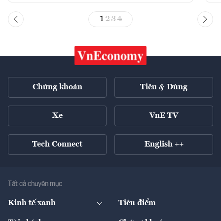
1
2
3
4
Chứng khoán
Tiêu & Dùng
Xe
VnE TV
Tech Connect
English ++
Tất cả chuyên mục
Kinh tế xanh
Tiêu điểm
Chuyển động xanh