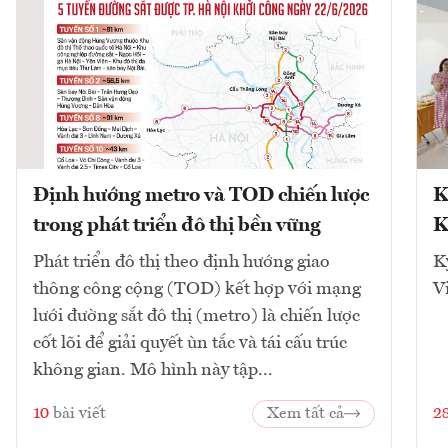
Định hướng metro và TOD chiến lược
K
trong phát triển đô thị bền vững
K
Phát triển đô thị theo định hướng giao
K
thông công cộng (TOD) kết hợp với mạng
V
lưới đường sắt đô thị (metro) là chiến lược
cốt lõi để giải quyết ùn tắc và tái cấu trúc
không gian. Mô hình này tập...
10
bài viết
Xem tất cả
2