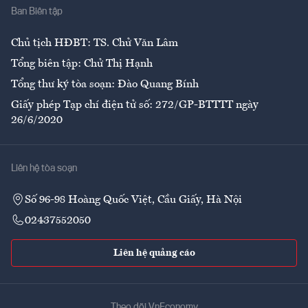
Ban Biên tập
Ẩm thực
Chủ tịch HĐBT: TS. Chử Văn Lâm
Tổng biên tập: Chử Thị Hạnh
Tổng thư ký tòa soạn: Đào Quang Bính
Giấy phép Tạp chí điện tử số: 272/GP-BTTTT ngày
26/6/2020
Liên hệ tòa soạn
Số 96-98 Hoàng Quốc Việt, Cầu Giấy, Hà Nội
02437552050
Liên hệ quảng cáo
Theo dõi VnEconomy