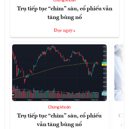
Chứng khoán
Trụ tiếp tục “chìm” sâu, cổ phiếu vẫn
tăng bùng nổ
Đọc ngay
Chứng khoán
Trụ tiếp tục “chìm” sâu, cổ phiếu
Chứ
vẫn tăng bùng nổ
chá