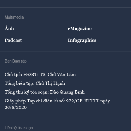
Tư vấn Tiêu & Dùng
Infographics
Hạ tầng
Sức khỏe
Khung pháp lý
Doanh nghiệp
Địa phương
Thị trường
Bảo hiểm
Multimedia
Sự kiện
Nhân lực
Ảnh
eMagazine
Đẹp +
An sinh
Podcast
Infographics
Giải trí
Y tế
Nhà
Ban Biên tập
Ẩm thực
Chủ tịch HĐBT: TS. Chử Văn Lâm
Tổng biên tập: Chử Thị Hạnh
Tổng thư ký tòa soạn: Đào Quang Bính
Giấy phép Tạp chí điện tử số: 272/GP-BTTTT ngày
26/6/2020
Liên hệ tòa soạn