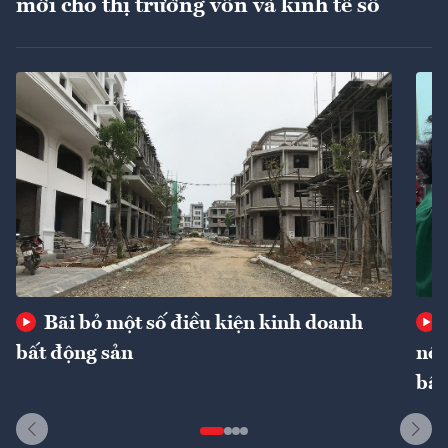
mới cho thị trường vốn và kinh tế số
Bãi bỏ một số điều kiện kinh doanh
bất động sản
nôn
bất