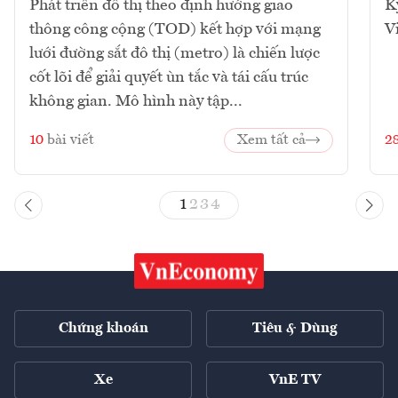
Phát triển đô thị theo định hướng giao
K
thông công cộng (TOD) kết hợp với mạng
V
lưới đường sắt đô thị (metro) là chiến lược
cốt lõi để giải quyết ùn tắc và tái cấu trúc
không gian. Mô hình này tập...
10
bài viết
Xem tất cả
2
1
2
3
4
Chứng khoán
Tiêu & Dùng
Xe
VnE TV