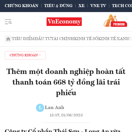
CHỨNG KHOÁN
TIÊU & DÙNG
XE
VNE TV
TECH CO
TIÊU ĐIỂM
ĐẦU TƯ
TÀI CHÍNH
KINH TẾ SỐ
KINH TẾ XANH
CHỨNG KHOÁN
Thêm một doanh nghiệp hoàn tất
thanh toán 668 tỷ đồng lãi trái
phiếu
Lan Anh
L
13:57, 01/06/2023
Công ty Cổ phần Thái Sơn - Long An vừa