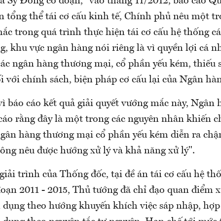
à Sỹ Đồng có đoạn, "vào tháng 11/2012, báo cáo Qu
n tổng thể tái cơ cấu kinh tế, Chính phủ nêu một t
c trong quá trình thực hiện tái cơ cấu hệ thống cá
, khu vực ngân hàng nói riêng là vì quyền lợi cá n
các ngân hàng thương mại, cổ phần yếu kém, thiếu 
i với chính sách, biện pháp cơ cấu lại của Ngân hà
vì báo cáo kết quả giải quyết vướng mắc này, Ngân
cáo rằng đây là một trong các nguyên nhân khiến c
i ngân hàng thương mại cổ phần yếu kém diễn ra chậ
ông nêu được hướng xử lý và khả năng xử lý".
iải trình của Thống đốc, tại đề án tái cơ cấu hệ th
đoạn 2011 - 2015, Thủ tướng đã chỉ đạo quan điểm xử
ín dụng theo hướng khuyến khích việc sáp nhập, hợp