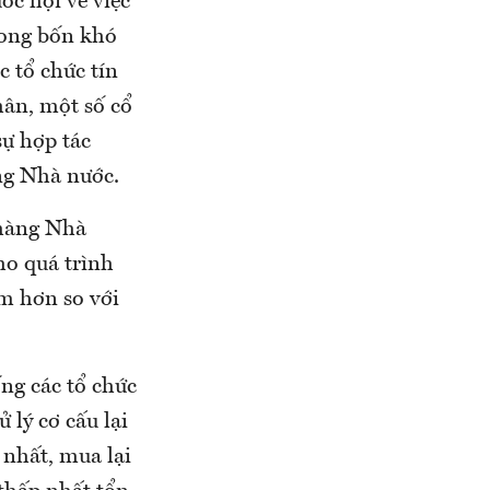
ốc hội về việc
rong bốn khó
c tổ chức tín
hân, một số cổ
sự hợp tác
ng Nhà nước.
 hàng Nhà
ho quá trình
m hơn so với
ống các tổ chức
 lý cơ cấu lại
 nhất, mua lại