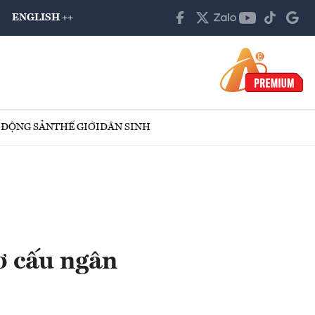
ENGLISH ++
 ĐỘNG SẢN
THẾ GIỚI
DÂN SINH
ơ cấu ngân