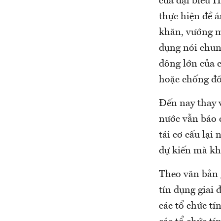
của đại biểu H
thực hiện đề á
khăn, vướng mắ
dụng nói chung
đông lớn của 
hoặc chống đố
Đến nay thay 
nước vẫn báo 
tái cơ cấu lạ
dự kiến mà kh
Theo văn bản g
tín dụng giai 
các tổ chức t