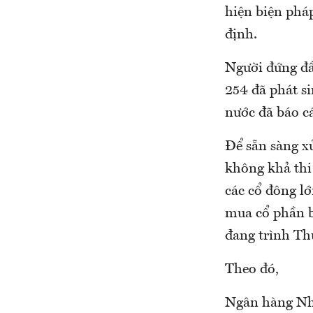
hiện biện phá
định.
Người đứng đầ
254 đã phát s
nước đã báo c
Để sẵn sàng x
không khả thi 
các cổ đông l
mua cổ phần bắ
đang trình Th
Theo đó,
Ngân hàng Nhà