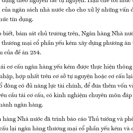
n dụng theo nguyên tắc tự nguyện. Hạn chế tới mức
í của ngân sách nhà nước cho cho xử lý những vấn 
hức tín dụng.
 biết, bám sát chủ trương trên, Ngân hàng Nhà nướ
 thương mại cổ phần yếu kém xây dựng phương án t
u của đề án 254.
tái cơ cấu ngân hàng yếu kém được thực hiện thông 
hập, hợp nhất trên cơ sở tự nguyện hoặc cơ cấu lại
 đông có đủ năng lực tài chính, để đưa thêm vốn và
 yêu cầu tái cơ cấu, có kinh nghiệm chuyên môn đáp
u hành ngân hàng.
 hàng Nhà nước đã trình báo cáo Thủ tướng và phê
cấu lại ngân hàng thương mại cổ phần yếu kém và 