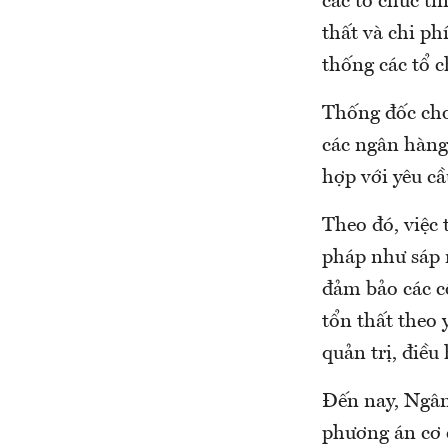
các tổ chức tí
thất và chi ph
thống các tổ c
Thống đốc cho
các ngân hàng
hợp với yêu cầ
Theo đó, việc 
pháp như sáp n
đảm bảo các cổ
tổn thất theo
quản trị, điề
Đến nay, Ngân
phương án cơ 