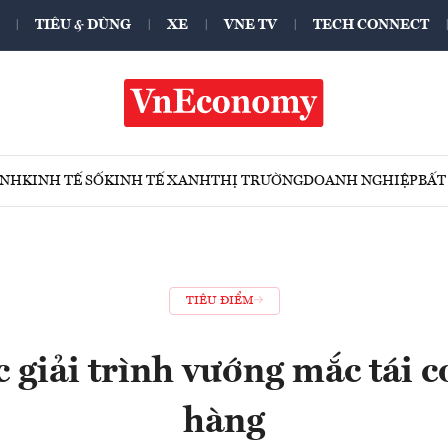
TIÊU & DÙNG
XE
VNE TV
TECH CONNECT
ÍNH
KINH TẾ SỐ
KINH TẾ XANH
THỊ TRƯỜNG
DOANH NGHIỆP
BẤT
TIÊU ĐIỂM
 giải trình vướng mắc tái c
hàng