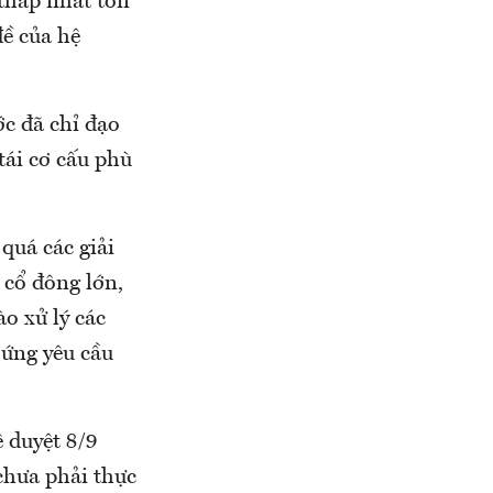
 thấp nhất tổn
đề của hệ
c đã chỉ đạo
ái cơ cấu phù
quá các giải
 cổ đông lớn,
o xử lý các
 ứng yêu cầu
 duyệt 8/9
chưa phải thực