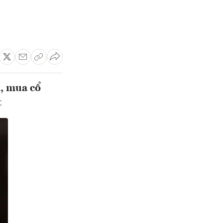
, mua cổ
t