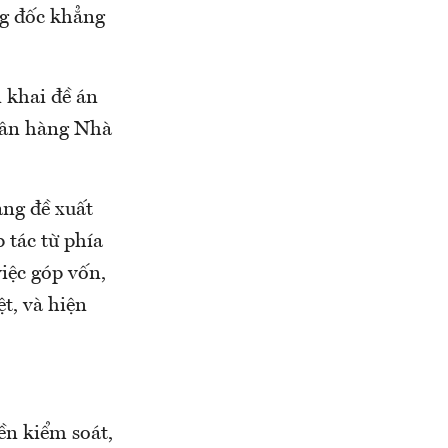
ng đốc khẳng
 khai đề án
gân hàng Nhà
àng đề xuất
 tác từ phía
iệc góp vốn,
t, và hiện
ền kiểm soát,