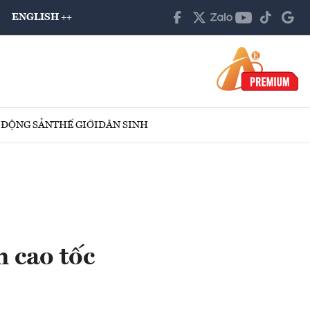
ENGLISH ++
 ĐỘNG SẢN
THẾ GIỚI
DÂN SINH
n cao tốc