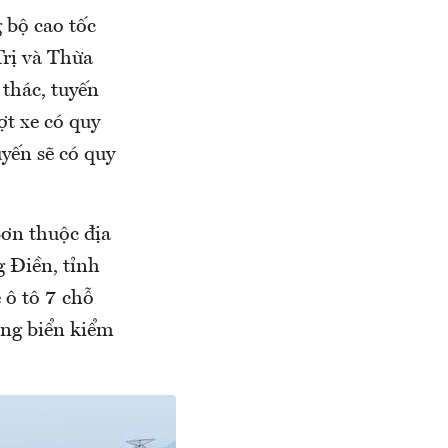
 bộ cao tốc
Trị và Thừa
 thác, tuyến
ợt xe có quy
yến sẽ có quy
ơn thuộc địa
 Điền, tỉnh
 ô tô 7 chỗ
ang biển kiểm