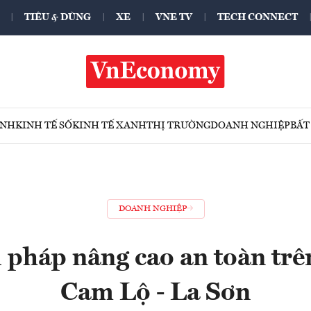
TIÊU & DÙNG
XE
VNE TV
TECH CONNECT
ÍNH
KINH TẾ SỐ
KINH TẾ XANH
THỊ TRƯỜNG
DOANH NGHIỆP
BẤT
DOANH NGHIỆP
 pháp nâng cao an toàn trê
Cam Lộ - La Sơn