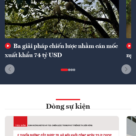
Ba giải pháp chiến lược nhằm cán mốc
xuất khẩu 74 tỷ USD
ngu
Dòng sự kiện