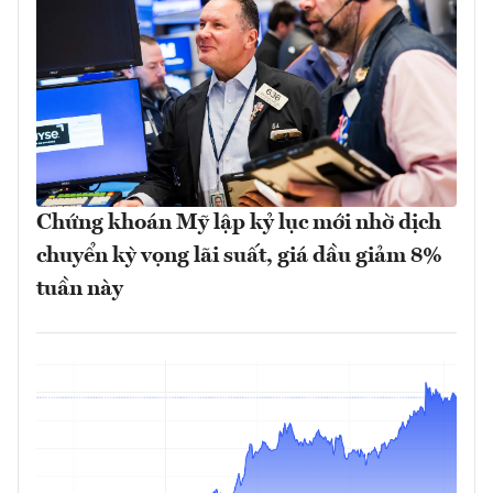
Chứng khoán Mỹ lập kỷ lục mới nhờ dịch
chuyển kỳ vọng lãi suất, giá dầu giảm 8%
tuần này