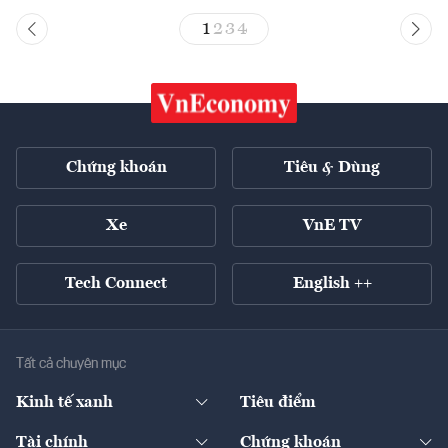
1
2
3
4
Chứng khoán
Tiêu & Dùng
Xe
VnE TV
Tech Connect
English ++
Tất cả chuyên mục
Kinh tế xanh
Tiêu điểm
Chuyển động xanh
Tài chính
Chứng khoán