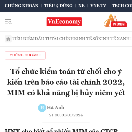
CHỨNG KHOÁN
TIÊU & DÙNG
XE
VNE TV
TECH CO
TIÊU ĐIỂM
ĐẦU TƯ
TÀI CHÍNH
KINH TẾ SỐ
KINH TẾ XANH
CHỨNG KHOÁN
Tổ chức kiểm toán từ chối cho ý
kiến trên báo cáo tài chính 2022,
MIM có khả năng bị hủy niêm yết
Hà Anh
H
21:00, 01/01/2024
HNX cho biết cổ phiếu MIM của CTCP