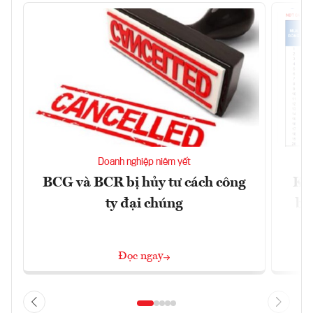
Doanh nghiệp niêm yết
BCG và BCR bị hủy tư cách công
Kh
ty đại chúng
ba
Đọc ngay