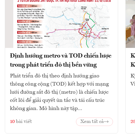
Định hướng metro và TOD chiến lược
K
trong phát triển đô thị bền vững
K
Phát triển đô thị theo định hướng giao
K
thông công cộng (TOD) kết hợp với mạng
V
lưới đường sắt đô thị (metro) là chiến lược
cốt lõi để giải quyết ùn tắc và tái cấu trúc
không gian. Mô hình này tập...
10
bài viết
Xem tất cả
2