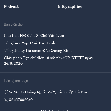
Đẹp +
An sinh
Podcast
Infographics
Giải trí
Y tế
Nhà
Ban Biên tập
Ẩm thực
Chủ tịch HĐBT: TS. Chử Văn Lâm
Tổng biên tập: Chử Thị Hạnh
Tổng thư ký tòa soạn: Đào Quang Bính
Giấy phép Tạp chí điện tử số: 272/GP-BTTTT ngày
26/6/2020
Liên hệ tòa soạn
Số 96-98 Hoàng Quốc Việt, Cầu Giấy, Hà Nội
02437552050