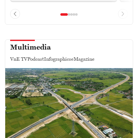
Multimedia
VnE TV
Podcast
Infographics
eMagazine