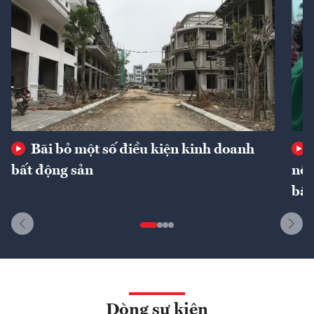
Bãi bỏ một số điều kiện kinh doanh
bất động sản
nôn
bất
Dòng sự kiện