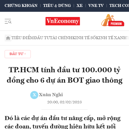
CHỨNG KHOÁN
TIÊU & DÙNG
XE
VNE TV
TECH CO
TIÊU ĐIỂM
ĐẦU TƯ
TÀI CHÍNH
KINH TẾ SỐ
KINH TẾ XANH
ĐẦU TƯ
TP.HCM tính đầu tư 100.000 tỷ
đồng cho 6 dự án BOT giao thông
Xuân Nghi
X
20:00, 02/02/2023
Đó là các dự án đầu tư nâng cấp, mở rộng
các đoạn, tuyến đường hiện hữu kết nối