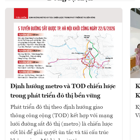
Định hướng metro và TOD chiến lược
K
trong phát triển đô thị bền vững
K
Phát triển đô thị theo định hướng giao
K
thông công cộng (TOD) kết hợp với mạng
V
lưới đường sắt đô thị (metro) là chiến lược
cốt lõi để giải quyết ùn tắc và tái cấu trúc