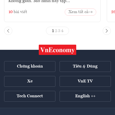
không gian. Mô hình này tập...
10
bài viết
Xem tất cả
2
1
2
3
4
Chứng khoán
Tiêu & Dùng
Xe
VnE TV
Tech Connect
English ++