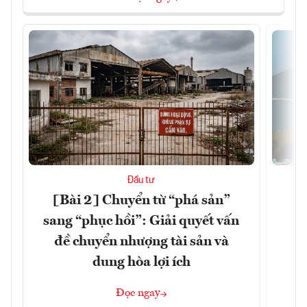
Đầu tư
[Bài 2] Chuyển từ “phá sản”
K
sang “phục hồi”: Giải quyết vấn
đề chuyển nhượng tài sản và
dung hòa lợi ích
Đọc ngay