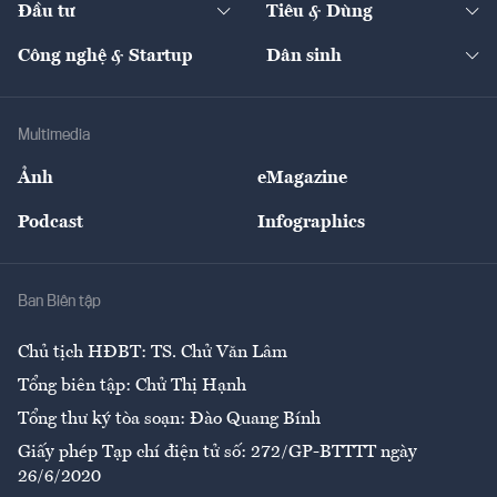
Đầu tư
Tiêu & Dùng
Quản trị số
Cafe BĐS
Thị trường
Kinh doanh
Kết nối
Tạp chí kinh tế Việt Nam
eMagazine
Nhà đầu tư
Du lịch
Công nghệ & Startup
Dân sinh
Tư vấn
Nông sản
Doanh nhân
Tư vấn Tiêu & Dùng
Infographics
Hạ tầng
Sức khỏe
Khung pháp lý
Doanh nghiệp
Địa phương
Thị trường
Bảo hiểm
Multimedia
Sự kiện
Nhân lực
Ảnh
eMagazine
Đẹp +
An sinh
Podcast
Infographics
Giải trí
Y tế
Nhà
Ban Biên tập
Ẩm thực
Chủ tịch HĐBT: TS. Chử Văn Lâm
Tổng biên tập: Chử Thị Hạnh
Tổng thư ký tòa soạn: Đào Quang Bính
Giấy phép Tạp chí điện tử số: 272/GP-BTTTT ngày
26/6/2020