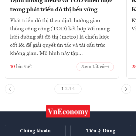
Định hướng metro và TOD chiến lược
K
trong phát triển đô thị bền vững
K
Phát triển đô thị theo định hướng giao
K
thông công cộng (TOD) kết hợp với mạng
V
lưới đường sắt đô thị (metro) là chiến lược
cốt lõi để giải quyết ùn tắc và tái cấu trúc
không gian. Mô hình này tập...
10
bài viết
Xem tất cả
2
1
2
3
4
Chứng khoán
Tiêu & Dùng