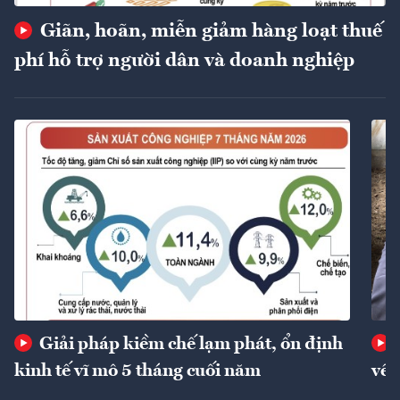
Giãn, hoãn, miễn giảm hàng loạt thuế
phí hỗ trợ người dân và doanh nghiệp
Giải pháp kiềm chế lạm phát, ổn định
kinh tế vĩ mô 5 tháng cuối năm
về 