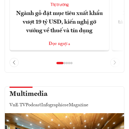
Thị trường
Ngành gỗ đặt mục tiêu xuất khẩu
Xu
vượt 19 tỷ USD, kiến nghị gỡ
tăng
vướng về thuế và tín dụng
Đọc ngay
Multimedia
VnE TV
Podcast
Infographics
eMagazine