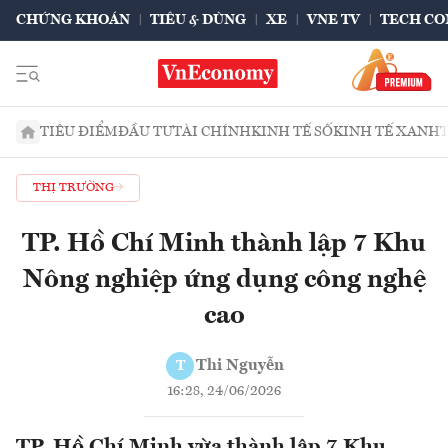
CHỨNG KHOÁN
TIÊU & DÙNG
XE
VNE TV
TECH CO
TIÊU ĐIỂM
ĐẦU TƯ
TÀI CHÍNH
KINH TẾ SỐ
KINH TẾ XANH
THỊ TRƯỜNG
TP. Hồ Chí Minh thành lập 7 Khu
Nông nghiệp ứng dụng công nghệ
cao
Thi Nguyễn
T
16:28, 24/06/2026
TP. Hồ Chí Minh vừa thành lập 7 Khu