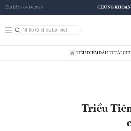
Thứ Bảy, 08/08/2026
CHỨNG KHOÁN
TIÊU ĐIỂM
ĐẦU TƯ
TÀI CH
Triều Tiê