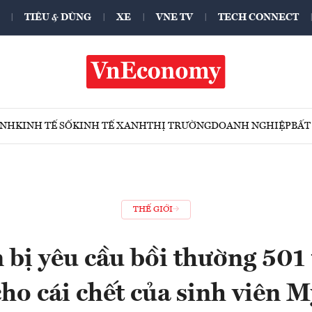
TIÊU & DÙNG
XE
VNE TV
TECH CONNECT
ÍNH
KINH TẾ SỐ
KINH TẾ XANH
THỊ TRƯỜNG
DOANH NGHIỆP
BẤT
THẾ GIỚI
n bị yêu cầu bồi thường 501
cho cái chết của sinh viên M