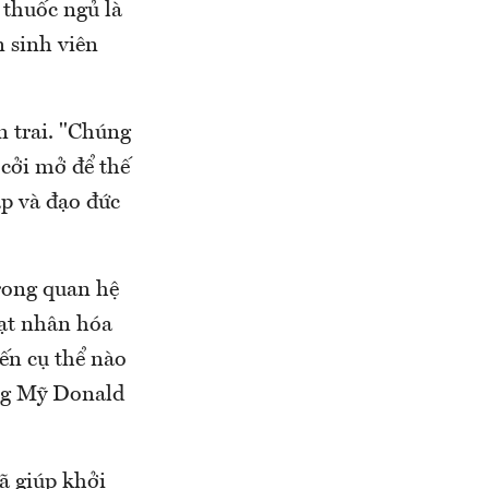
 thuốc ngủ là
n sinh viên
n trai. "Chúng
 cởi mở để thế
áp và đạo đức
rong quan hệ
hạt nhân hóa
ến cụ thể nào
ống Mỹ Donald
ã giúp khởi