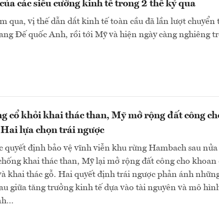
của các siêu cường kinh tế trong 2 thế kỷ qua
 qua, vị thế dẫn dắt kinh tế toàn cầu đã lần lượt chuyển 
ng Đế quốc Anh, rồi tới Mỹ và hiện ngày càng nghiêng trở
g cổ khỏi khai thác than, Mỹ mở rộng đất công ch
Hai lựa chọn trái ngược
c quyết định bảo vệ vĩnh viễn khu rừng Hambach sau nửa
chống khai thác than, Mỹ lại mở rộng đất công cho khoan
à khai thác gỗ. Hai quyết định trái ngược phản ánh những
u giữa tăng trưởng kinh tế dựa vào tài nguyên và mô hìn
anh…