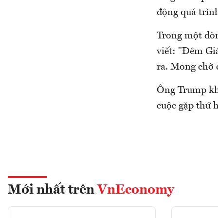
động quá trình
Trong một dòn
viết: "Đêm Giá
ra. Mong chờ 
Ông Trump khô
cuộc gặp thứ h
Mới nhất trên
VnEconomy