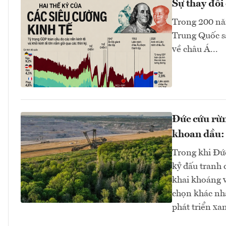
Sự thay đổi 
Trong 200 năm
Trung Quốc sa
về châu Á...
Đức cứu rừn
khoan dầu: 
Trong khi Đứ
kỷ đấu tranh 
khai khoáng v
chọn khác nha
phát triển x