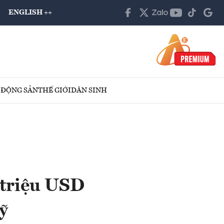
ENGLISH ++
 ĐỘNG SẢN
THẾ GIỚI
DÂN SINH
 triệu USD
ỹ