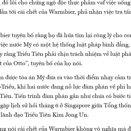
n đổ lỗi cho chứng ngộ độc thực phẩm vaf việc uống
n tới cái chết của Warmbier, phủ nhận việc tra tấ
er tuyên bố rằng họ đã hứa tìm lại công lý cho co
 việc nước Mỹ có một hệ thống luật pháp bình đẳng,
ấy rằng Triều Tiên phải chịu trách nhiệm về luật ph
ết của Otto", tuyên bố của họ nói.
ên được tòa án Mỹ đưa ra vào thời điểm nhạy cảm t
-Triều, khi hai nước đang nỗ lực đàm phán về phi 
 Tiên. Tiến trình đàm phán gần như chưa có bước ti
c gặp lịch sử hồi tháng 6 ở Singapore giữa Tổng th
lãnh đạo Triều Tiên Kim Jong Un.
g nói cái chết của Warmbier không vô nghĩa mà đ