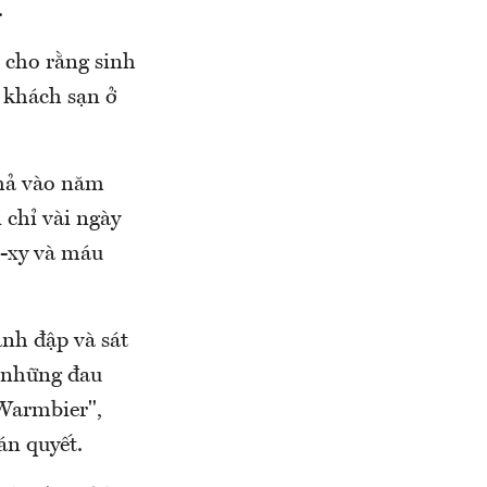
.
 cho rằng sinh
 khách sạn ở
thả vào năm
 chỉ vài ngày
ô-xy và máu
ánh đập và sát
 những đau
 Warmbier",
án quyết.