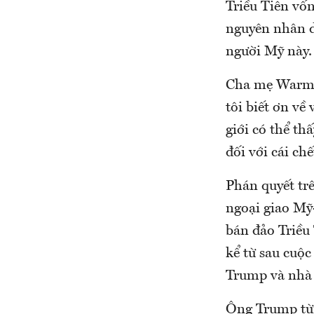
Triều Tiên vố
nguyên nhân dẫ
người Mỹ này.
Cha mẹ Warmbi
tôi biết ơn về
giới có thể th
đối với cái ch
Phán quyết tr
ngoại giao Mỹ
bán đảo Triều
kể từ sau cuộ
Trump và nhà 
Ông Trump từn