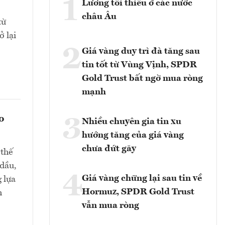
1
Lương tối thiểu ở các nước
châu Âu
từ
 lại
2
Giá vàng duy trì đà tăng sau
tin tốt từ Vùng Vịnh, SPDR
Gold Trust bất ngờ mua ròng
mạnh
o
3
Nhiều chuyên gia tin xu
hướng tăng của giá vàng
chưa đứt gãy
 thế
 dầu,
4
Giá vàng chững lại sau tin về
 lựa
Hormuz, SPDR Gold Trust
h
vẫn mua ròng