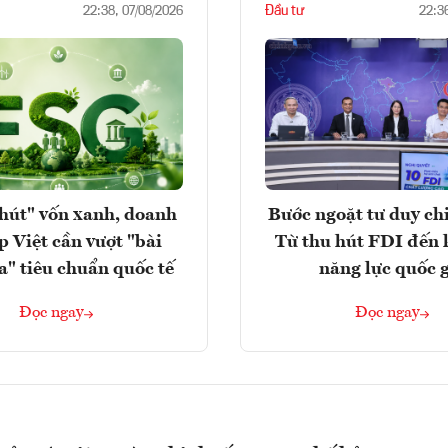
Đầu tư
22:38, 07/08/2026
22:3
hút" vốn xanh, doanh
Bước ngoặt tư duy chi
p Việt cần vượt "bài
Từ thu hút FDI đến 
a" tiêu chuẩn quốc tế
năng lực quốc 
Đọc ngay
Đọc ngay