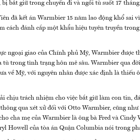
bị bắt giữ trong chuyến đi và ngồi tù suốt 17 tháng
Tiên đã kết án Warmbier 15 năm lao động khổ sai vì
ìm cách đánh cắp một khẩu hiệu tuyên truyền trong
lực ngoại giao của Chính phủ Mỹ, Warmbier được 
a tù trong tình trạng hôn mê sâu. Warmbier qua đời
đưa về Mỹ, với nguyên nhân được xác định là thiếu 
ải chịu trách nhiệm cho việc bắt giữ làm con tin, đ
thông qua xét xử đối với Otto Warmbier, cũng như
 cho cha mẹ của Warmbier là ông bà Fred và Cindy
yl Howell của tòa án Quận Columbia nói trong ph