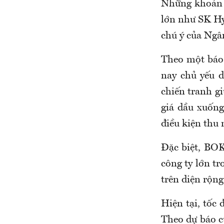
Những khoản t
lớn như SK Hy
chú ý của Ngâ
Theo một báo
nay chủ yếu 
chiến tranh gi
giá dầu xuống
điều kiện thu 
Đặc biệt, BOK
công ty lớn tr
trên diện rộng
Hiện tại, tốc
Theo dự báo c