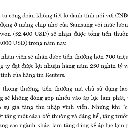
 từ công đoàn không tiết lộ danh tính nói với CNB
o động ở mảng chip nhớ của Samsung với mức lươn
 won (52.400 USD) sẽ nhận được tổng tiền thưở
0.000 USD) trong năm nay.
 nhân viên sẽ nhận được tiền thưởng hơn 700 triệ
g ty đạt được lợi nhuận hàng năm 250 nghìn tỷ 
 tính của hãng tin Reuters.
 thông thường, tiền thưởng mà chủ sử dụng lao
g sẽ không đóng góp nhiều vào áp lực lạm phát, 
à sự gia tăng thu nhập vĩnh viễn. Nhưng khi "c
ệt tăng một cách bất thường và đáng kể”, tăng trưở
sang các ngành khác, làm tăng đáng kể áp lực lạm p