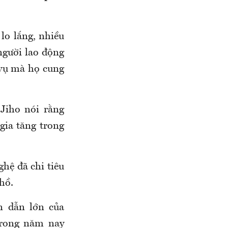
lo lắng, nhiều
người lao động
 vụ mà họ cung
Jiho nói rằng
gia tăng trong
hệ đã chi tiêu
hồ.
n dẫn lớn của
trong năm nay