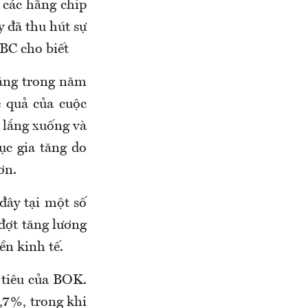
 các hãng chip
 đã thu hút sự
BC cho biết
ăng trong năm
 quả của cuộc
y lắng xuống và
ục gia tăng do
ơn.
đây tại một số
 đợt tăng lương
ền kinh tế.
 tiêu của BOK.
,7%, trong khi