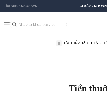
Thứ Năm, 06/08/2026
CHỨNG KHOÁN
TIÊU ĐIỂM
ĐẦU TƯ
TÀI CH
Tiền thưở