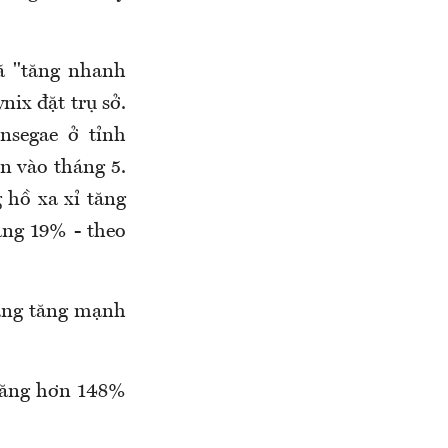
ã "tăng nhanh
ix đặt trụ sở.
nsegae ở tỉnh
n vào tháng 5.
 hồ xa xỉ tăng
ăng 19% - theo
ang tăng mạnh
 tăng hơn 148%