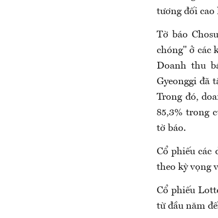
tương đối cao 
Tờ báo Chosu
chóng" ở các 
Doanh thu bá
Gyeonggi đã t
Trong đó, doa
85,3% trong c
tờ báo.
Cổ phiếu các
theo kỳ vọng v
Cổ phiếu Lott
từ đầu năm đế