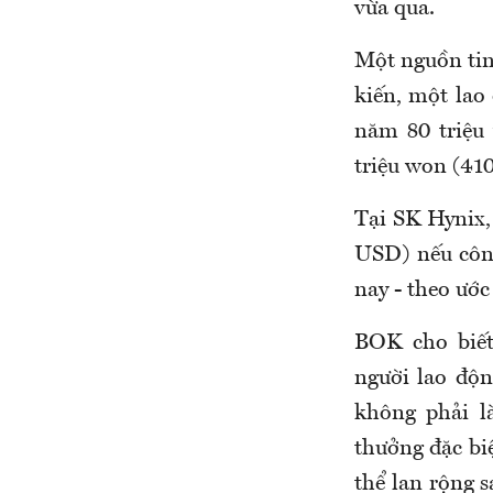
vừa qua.
Một nguồn tin
kiến, một la
năm 80 triệu
triệu won (41
Tại SK Hynix,
USD) nếu côn
nay - theo ước
BOK cho biết
người lao độn
không phải l
thưởng đặc bi
thể lan rộng 