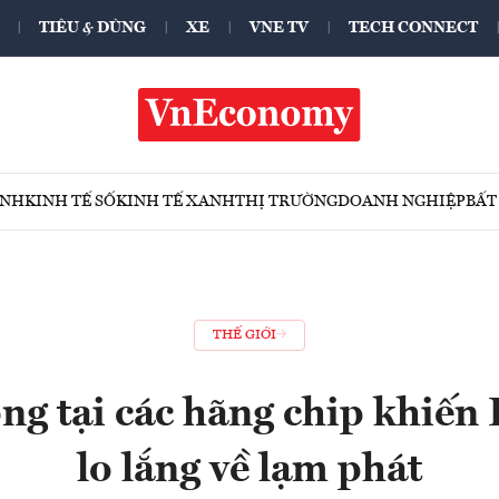
TIÊU & DÙNG
XE
VNE TV
TECH CONNECT
ÍNH
KINH TẾ SỐ
KINH TẾ XANH
THỊ TRƯỜNG
DOANH NGHIỆP
BẤT
THẾ GIỚI
ng tại các hãng chip khiế
lo lắng về lạm phát