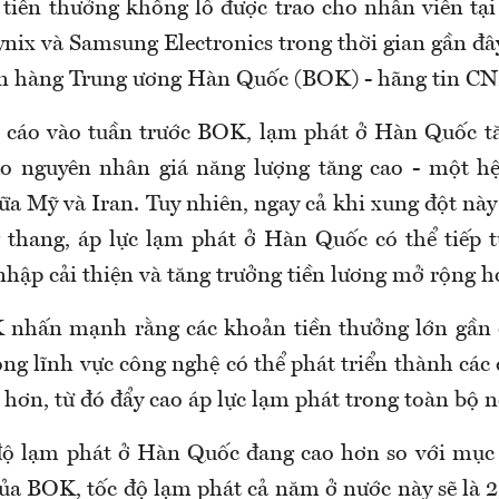
iền thưởng khổng lồ được trao cho nhân viên tại
nix và Samsung Electronics trong thời gian gần đây
n hàng Trung ương Hàn Quốc (BOK) - hãng tin CN
 cáo vào tuần trước BOK, lạm phát ở Hàn Quốc t
do nguyên nhân giá năng lượng tăng cao - một hệ
ữa Mỹ và Iran. Tuy nhiên, ngay cả khi xung đột nà
 thang, áp lực lạm phát ở Hàn Quốc có thể tiếp t
nhập cải thiện và tăng trưởng tiền lương mở rộng h
 nhấn mạnh rằng các khoản tiền thưởng lớn gần 
ong lĩnh vực công nghệ có thể phát triển thành các
 hơn, từ đó đẩy cao áp lực lạm phát trong toàn bộ n
 độ lạm phát ở Hàn Quốc đang cao hơn so với mục
ủa BOK, tốc độ lạm phát cả năm ở nước này sẽ là 2