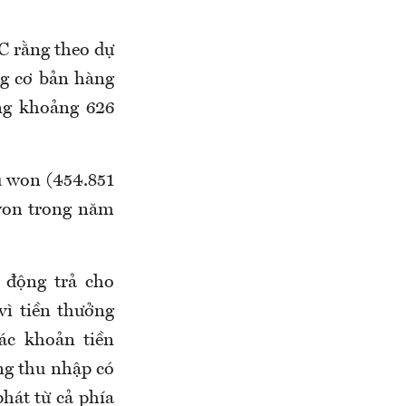
C rằng theo dự
g cơ bản hàng
ng khoảng 626
u won (454.851
won trong năm
 động trả cho
vì tiền thưởng
ác khoản tiền
ng thu nhập có
hát từ cả phía