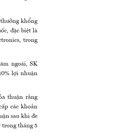
 thưởng khổng
c, đặc biệt là
tronics, trong
 năm ngoái, SK
 10% lợi nhuận
ỏa thuận rằng
cấp các khoản
huận sau khi đe
 trong tháng 5