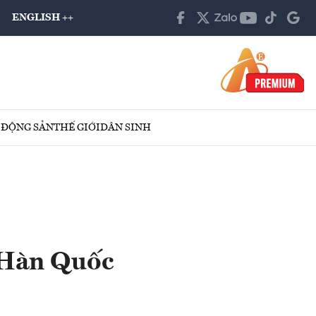
ENGLISH ++
 ĐỘNG SẢN
THẾ GIỚI
DÂN SINH
n Hàn Quốc