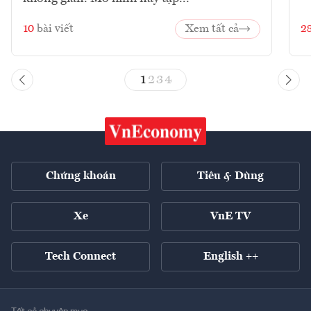
10
bài viết
Xem tất cả
2
1
2
3
4
Chứng khoán
Tiêu & Dùng
Xe
VnE TV
Tech Connect
English ++