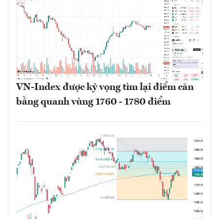
VN-Index được kỳ vọng tìm lại điểm cân
bằng quanh vùng 1760 - 1780 điểm