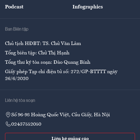
An sinh
Podcast
Infographics
Giải trí
Y tế
Nhà
Ban Biên tập
Ẩm thực
Chủ tịch HĐBT: TS. Chử Văn Lâm
Tổng biên tập: Chử Thị Hạnh
Tổng thư ký tòa soạn: Đào Quang Bính
Giấy phép Tạp chí điện tử số: 272/GP-BTTTT ngày
26/6/2020
Liên hệ tòa soạn
Số 96-98 Hoàng Quốc Việt, Cầu Giấy, Hà Nội
02437552050
Liên hệ quảng cáo