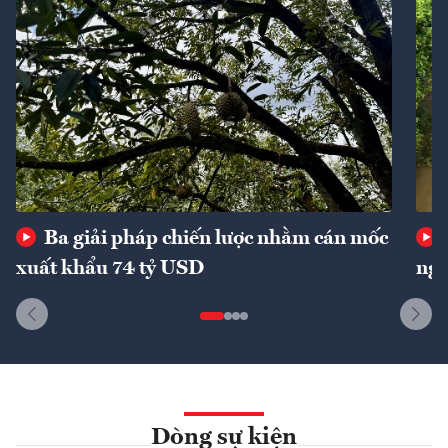
Ba giải pháp chiến lược nhằm cán mốc
xuất khẩu 74 tỷ USD
ngu
Dòng sự kiện