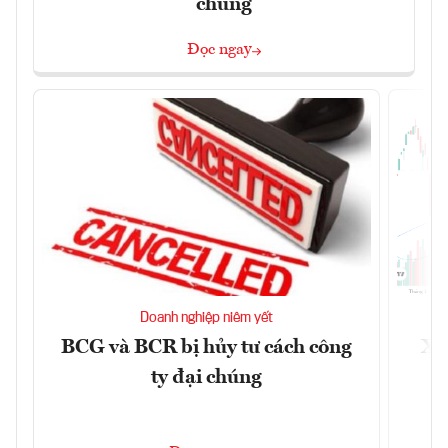
chúng
Đọc ngay
Doanh nghiệp niêm yết
BCG và BCR bị hủy tư cách công
Xu
ty đại chúng