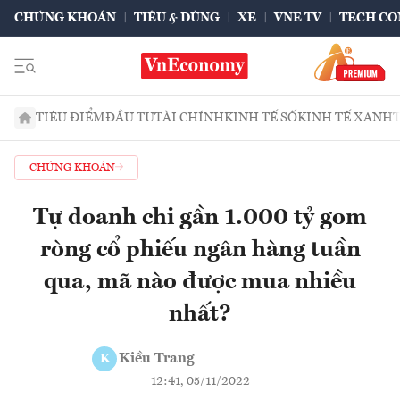
CHỨNG KHOÁN
TIÊU & DÙNG
XE
VNE TV
TECH CO
TIÊU ĐIỂM
ĐẦU TƯ
TÀI CHÍNH
KINH TẾ SỐ
KINH TẾ XANH
CHỨNG KHOÁN
Tự doanh chi gần 1.000 tỷ gom
ròng cổ phiếu ngân hàng tuần
qua, mã nào được mua nhiều
nhất?
Kiều Trang
K
12:41, 05/11/2022