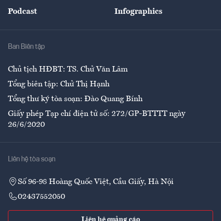
An sinh
Podcast
Infographics
Giải trí
Y tế
Nhà
Ban Biên tập
Ẩm thực
Chủ tịch HĐBT: TS. Chử Văn Lâm
Tổng biên tập: Chử Thị Hạnh
Tổng thư ký tòa soạn: Đào Quang Bính
Giấy phép Tạp chí điện tử số: 272/GP-BTTTT ngày
26/6/2020
Liên hệ tòa soạn
Số 96-98 Hoàng Quốc Việt, Cầu Giấy, Hà Nội
02437552050
Liên hệ quảng cáo