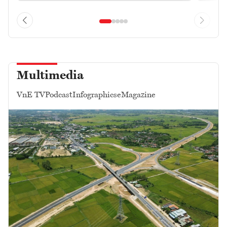
Multimedia
VnE TV
Podcast
Infographics
eMagazine