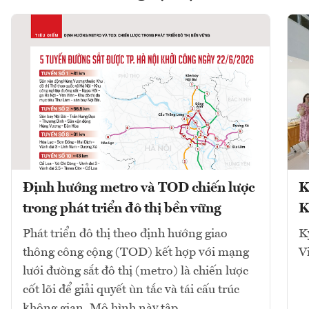
Định hướng metro và TOD chiến lược
K
trong phát triển đô thị bền vững
K
Phát triển đô thị theo định hướng giao
K
thông công cộng (TOD) kết hợp với mạng
V
lưới đường sắt đô thị (metro) là chiến lược
cốt lõi để giải quyết ùn tắc và tái cấu trúc
không gian. Mô hình này tập...