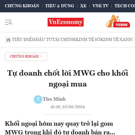
CHỨNG KHOÁN
TIÊU & DÙNG
XE
VNE TV
TECH CO
TIÊU ĐIỂM
ĐẦU TƯ
TÀI CHÍNH
KINH TẾ SỐ
KINH TẾ XANH
CHỨNG KHOÁN
Tự doanh chốt lời MWG cho khối
ngoại mua
Thu Minh
T
18:59, 23/05/2024
Khối ngoại hôm nay quay trở lại gom
MWG trong khi đó tự doanh bán ra...