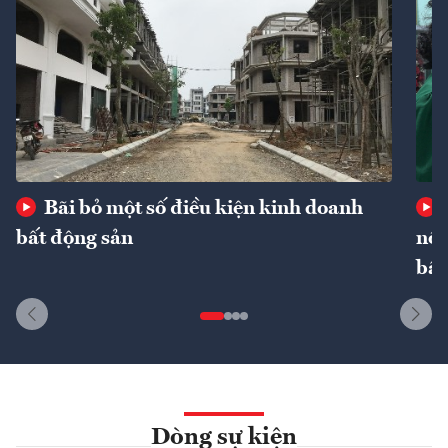
Bãi bỏ một số điều kiện kinh doanh
bất động sản
nôn
bất
Dòng sự kiện