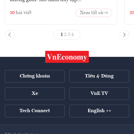
10
bài viết
Xem tất cả
2
1
2
3
4
Chứng khoán
Tiêu & Dùng
Xe
VnE TV
Tech Connect
English ++