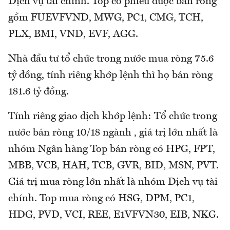
Dịch vụ tài chính. Top cổ phiếu được bán ròng
gồm FUEVFVND, MWG, PC1, CMG, TCH,
PLX, BMI, VND, EVF, AGG.
Nhà đầu tư tổ chức trong nước mua ròng 75.6
tỷ đồng, tính riêng khớp lệnh thì họ bán ròng
181.6 tỷ đồng.
Tính riêng giao dịch khớp lệnh: Tổ chức trong
nước bán ròng 10/18 ngành , giá trị lớn nhất là
nhóm Ngân hàng Top bán ròng có HPG, FPT,
MBB, VCB, HAH, TCB, GVR, BID, MSN, PVT.
Giá trị mua ròng lớn nhất là nhóm Dịch vụ tài
chính. Top mua ròng có HSG, DPM, PC1,
HDG, PVD, VCI, REE, E1VFVN30, EIB, NKG.