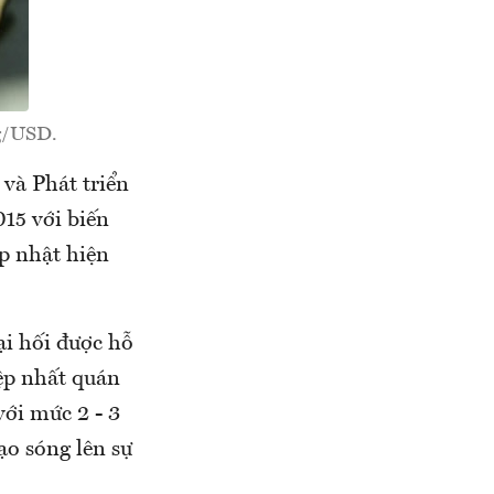
ng/USD.
và Phát triển
015 với biến
p nhật hiện
ại hối được hỗ
ệp nhất quán
ới mức 2 - 3
ạo sóng lên sự