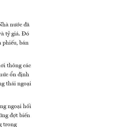
 Nhà nước đã
à tỷ giá. Đó
n phiếu, bán
hơi thông các
 mức ổn định
ng thái ngoại
ờng ngoại hối
ững đợt biến
g trong