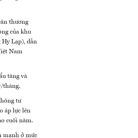
 cân thương
động của khu
 Hy Lạp), dẫn
 Việt Nam
ẩu tăng và
D/tháng.
thông tư
 áp lực lên
vào cuối năm.
iảm mạnh ở mức