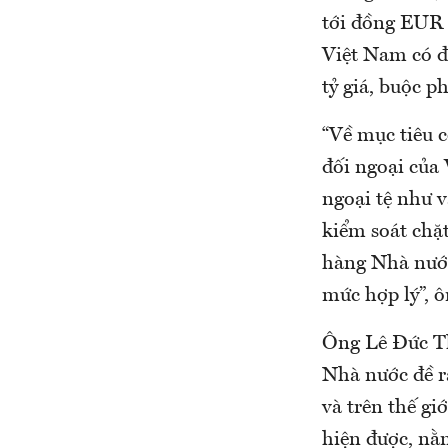
tới đồng EUR 
Việt Nam có đ
tỷ giá, buộc p
“Về mục tiêu c
đối ngoại của 
ngoại tệ như 
kiểm soát chặt
hàng Nhà nước 
mức hợp lý”, 
Ông Lê Đức Th
Nhà nước đề r
và trên thế gi
hiện được, nằ