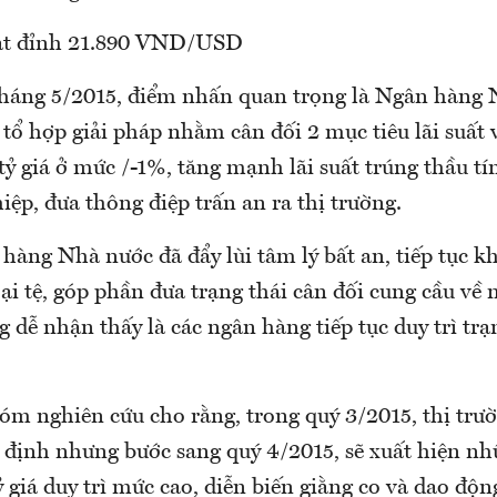
đạt đỉnh 21.890 VND/USD
 tháng 5/2015, điểm nhấn quan trọng là Ngân hàng
tổ hợp giải pháp nhằm cân đối 2 mục tiêu lãi suất v
 tỷ giá ở mức /-1%, tăng mạnh lãi suất trúng thầu tí
hiệp, đưa thông điệp trấn an ra thị trường.
àng Nhà nước đã đẩy lùi tâm lý bất an, tiếp tục k
ại tệ, góp phần đưa trạng thái cân đối cung cầu về
dễ nhận thấy là các ngân hàng tiếp tục duy trì trạ
óm nghiên cứu cho rằng, trong quý 3/2015, thị trư
 định nhưng bước sang quý 4/2015, sẽ xuất hiện nh
giá duy trì mức cao, diễn biến giằng co và dao độn