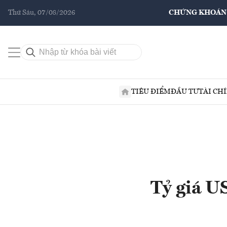
Thứ Sáu, 07/08/2026
CHỨNG KHOÁN
TIÊU ĐIỂM
ĐẦU TƯ
TÀI CH
Tỷ giá U