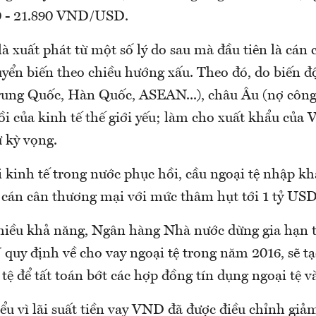
0 - 21.890 VND/USD.
là xuất phát từ một số lý do sau mà đầu tiên là cán
uyển biến theo chiều hướng xấu. Theo đó, do biến 
rung Quốc, Hàn Quốc, ASEAN...), châu Âu (nợ công
i của kinh tế thế giới yếu; làm cho xuất khẩu của
 kỳ vọng.
 kinh tế trong nước phục hồi, cầu ngoại tệ nhập kh
n cán cân thương mại với mức thâm hụt tới 1 tỷ US
nhiều khả năng, Ngân hàng Nhà nước dừng gia hạn 
y định về cho vay ngoại tệ trong năm 2016, sẽ tạo
tệ để tất toán bớt các hợp đồng tín dụng ngoại tệ 
iểu vì lãi suất tiền vay VND đã được điều chỉnh g