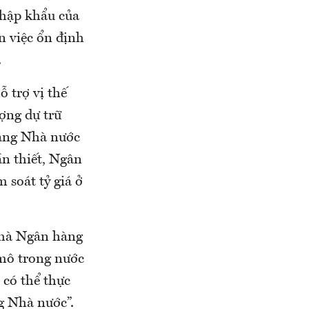
nhập khẩu của
n việc ổn định
.
ỗ trợ vị thế
ượng dự trữ
hàng Nhà nước
ần thiết, Ngân
 soát tỷ giá ở
 mà Ngân hàng
 mô trong nước
 có thể thực
g Nhà nước”.