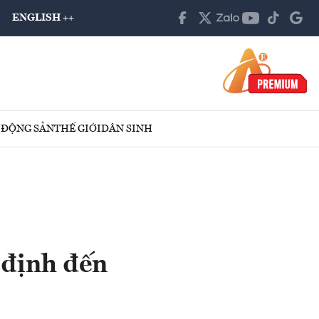
ENGLISH ++
 ĐỘNG SẢN
THẾ GIỚI
DÂN SINH
 định đến