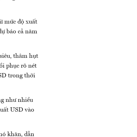
từ mức độ xuất
 dự báo cả năm
siêu, thâm hụt
hồi phục rõ nét
SD trong thời
ng như nhiều
 suất USD vào
khó khăn, dẫn