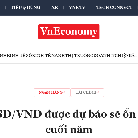
TIÊU & DÙNG
XE
VNE TV
TECH CONNECT
ÍNH
KINH TẾ SỐ
KINH TẾ XANH
THỊ TRƯỜNG
DOANH NGHIỆP
BẤT
NGÂN HÀNG
TÀI CHÍNH
SD/VND được dự báo sẽ ổn
cuối năm