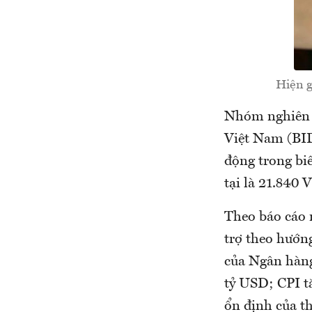
Hiện g
Nhóm nghiên 
Việt Nam (BIDV
động trong bi
tại là 21.84
Theo báo cáo 
trợ theo hướn
của Ngân hàng
tỷ USD; CPI tă
ổn định của th