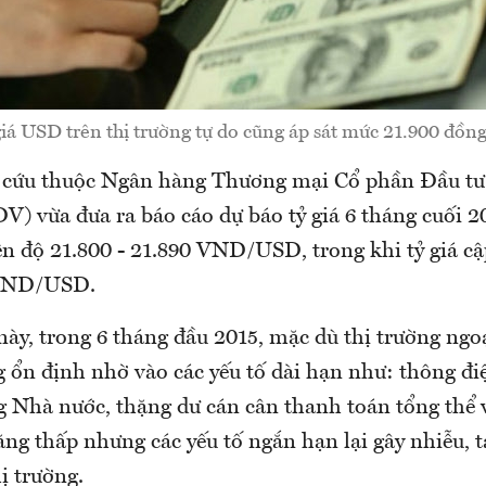
iá USD trên thị trường tự do cũng áp sát mức 21.900 đồ
cứu thuộc Ngân hàng Thương mại Cổ phần Đầu tư 
) vừa đưa ra báo cáo dự báo tỷ giá 6 tháng cuối 2
ên độ 21.800 - 21.890 VND/USD, trong khi tỷ giá cậ
0 VND/USD.
này, trong 6 tháng đầu 2015, mặc dù thị trường ngo
g ổn định nhờ vào các yếu tố dài hạn như: thông đi
 Nhà nước, thặng dư cán cân thanh toán tổng thể v
ng thấp nhưng các yếu tố ngắn hạn lại gây nhiễu, t
ị trường.