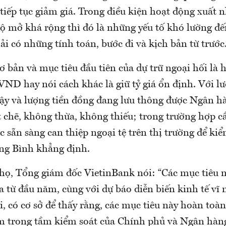
tiếp tục giảm giá. Trong điều kiện hoạt động xuất 
ộ mở khá rộng thì đó là những yếu tố khó lường đế
hải có những tính toán, bước đi và kịch bản từ trước
ơ bản và mục tiêu đầu tiên của dự trữ ngoại hối là h
VND hay nói cách khác là giữ tỷ giá ổn định. Với l
vậy và lượng tiền đồng đang lưu thông được Ngân 
 chẽ, không thừa, không thiếu; trong trường hợp c
sẵn sàng can thiệp ngoại tệ trên thị trường để kiểm
ông Bình khẳng định.
ọ, Tổng giám đốc VietinBank nói: “Các mục tiêu
a từ đầu năm, cùng với dự báo diễn biến kinh tế vĩ
ới, có cơ sở để thấy rằng, các mục tiêu này hoàn toàn
m trong tầm kiểm soát của Chính phủ và Ngân hàn