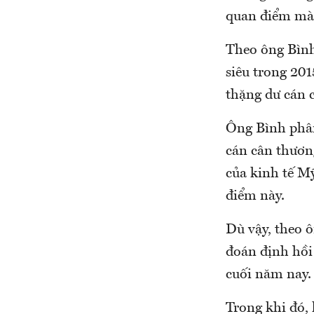
quan điểm mà
Theo ông Bình,
siêu trong 20
thặng dư cán c
Ông Bình phân
cán cân thương
của kinh tế Mỹ
điểm này.
Dù vậy, theo 
đoán định hồi
cuối năm nay.
Trong khi đó,