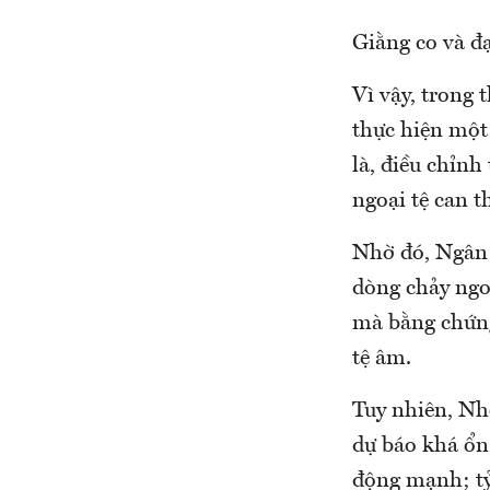
Giằng co và 
Vì vậy, trong
thực hiện một 
là, điều chỉnh
ngoại tệ can t
Nhờ đó, Ngân h
dòng chảy ngo
mà bằng chứng 
tệ âm.
Tuy nhiên, Nh
dự báo khá ổn
động mạnh; tỷ 