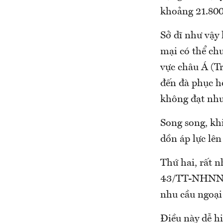
khoảng 21.80
Sở dĩ như vậy 
mại có thể ch
vực châu Á (T
đến đà phục hồ
không đạt như
Song song, khi
dồn áp lực lê
Thứ hai, rất 
43/TT-NHNN qu
nhu cầu ngoại 
Điều này dễ h