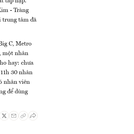
t tấp nập.
im - Tràng
i trung tâm đã
 Big C, Metro
g, một nhân
cho hay: chưa
 11h 30 nhân
ó nhân viên
ừng để dùng