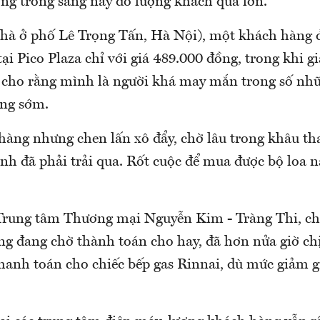
ng trong sáng nay do lượng khách quá lớn.
hà ở phố Lê Trọng Tấn, Hà Nội), một khách hàng 
 tại Pico Plaza chỉ với giá 489.000 đồng, trong khi gi
 cho rằng mình là người khá may mắn trong số nh
áng sớm.
àng nhưng chen lấn xô đẩy, chờ lâu trong khâu th
nh đã phải trải qua. Rốt cuộc để mua được bộ loa n
 Trung tâm Thương mại Nguyễn Kim - Tràng Thi, ch
g đang chờ thành toán cho hay, đã hơn nửa giờ ch
hanh toán cho chiếc bếp gas Rinnai, dù mức giảm gi