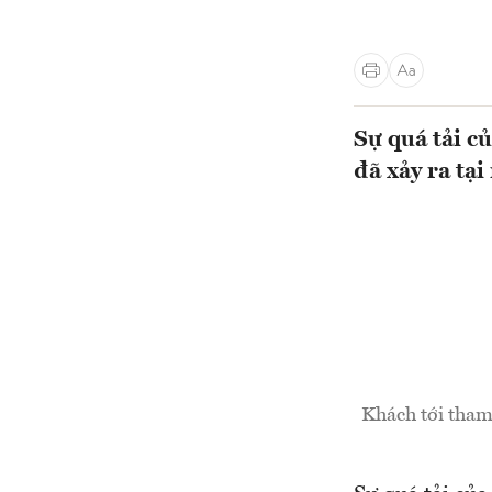
Sự quá tải c
đã xảy ra tạ
Khách tới tham