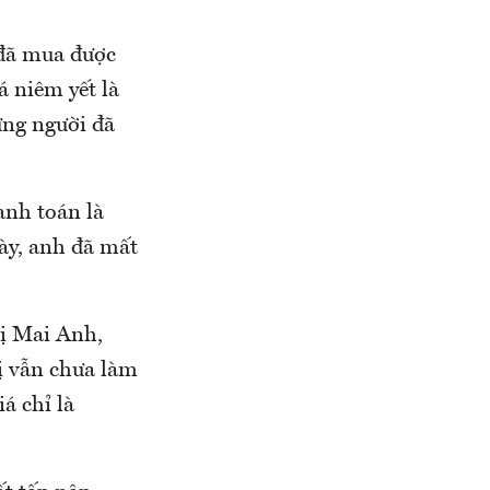
đã mua được
á niêm yết là
ững người đã
anh toán là
ày, anh đã mất
ị Mai Anh,
ị vẫn chưa làm
á chỉ là