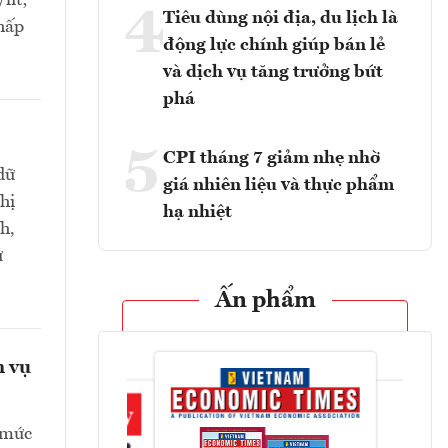
lít;
4
Tiêu dùng nội địa, du lịch là
thấp
động lực chính giúp bán lẻ
và dịch vụ tăng trưởng bứt
phá
5
CPI tháng 7 giảm nhẹ nhờ
dữ
giá nhiên liệu và thực phẩm
hị
hạ nhiệt
h,
ử
Ấn phẩm
h vụ
 mức