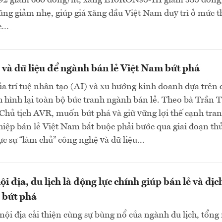
 giảm 660 đồng/lít, xăng E10RON95-III giảm 535 đồng/
cũng giảm nhẹ, giúp giá xăng dầu Việt Nam duy trì ở mức 
ực…
và dữ liệu để ngành bán lẻ Việt Nam bứt phá
a trí tuệ nhân tạo (AI) và xu hướng kinh doanh dựa trên 
h hình lại toàn bộ bức tranh ngành bán lẻ. Theo bà Trần T
hủ tịch AVR, muốn bứt phá và giữ vững lợi thế cạnh tran
iệp bán lẻ Việt Nam bắt buộc phải bước qua giai đoạn th
c sự “làm chủ” công nghệ và dữ liệu...
i địa, du lịch là động lực chính giúp bán lẻ và dịc
 bứt phá
ội địa cải thiện cùng sự bùng nổ của ngành du lịch, tổng