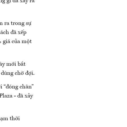
g gì đã xảy ra
 ra trong sự
hách đã xếp
% giá của một
ày mới bắt
 dùng chờ đợi.
i “đóng chân”
Plaza - đã xảy
tạm thời