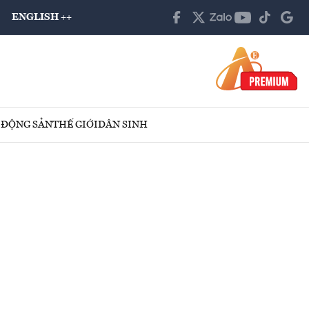
ENGLISH ++
 ĐỘNG SẢN
THẾ GIỚI
DÂN SINH