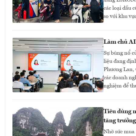
xăng E5RON92
các loại dầu 
so với khu v
Làm chủ AI 
Sự bùng nổ củ
liệu đang địn
Phương Lan, C
các doanh ngh
nghiệm để thự
Tiêu dùng nộ
tăng trưởng
Nhờ sức mua n