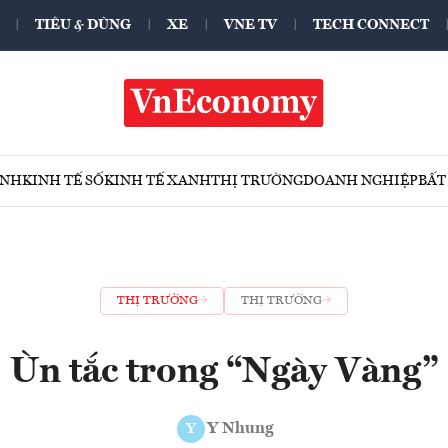
TIÊU & DÙNG
XE
VNE TV
TECH CONNECT
ÍNH
KINH TẾ SỐ
KINH TẾ XANH
THỊ TRƯỜNG
DOANH NGHIỆP
BẤT
THỊ TRƯỜNG
THỊ TRƯỜNG
Ùn tắc trong “Ngày Vàng”
Y Nhung
Y