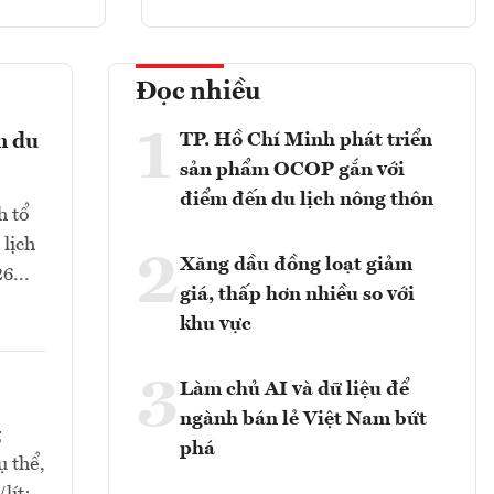
Đọc nhiều
1
TP. Hồ Chí Minh phát triển
n du
sản phẩm OCOP gắn với
điểm đến du lịch nông thôn
h tổ
 lịch
2
Xăng dầu đồng loạt giảm
6...
giá, thấp hơn nhiều so với
khu vực
3
Làm chủ AI và dữ liệu để
ngành bán lẻ Việt Nam bứt
g
phá
ụ thể,