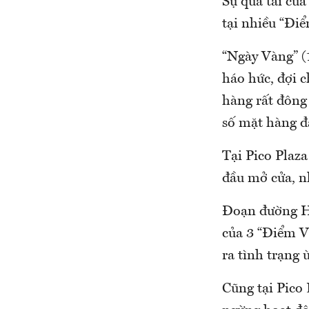
Sự quá tải của
tại nhiều “Đi
“Ngày Vàng” (
háo hức, đợi 
hàng rất đông
số mặt hàng đ
Tại Pico Plaz
đầu mở cửa, n
Đoạn đường H
của 3 “Điểm Và
ra tình trạng 
Cũng tại Pico