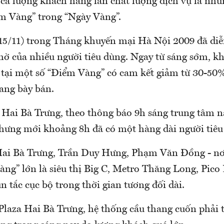
 cả lượng khách hàng lẫn chất lượng dịch vụ là nhữn
ểm Vàng” trong “Ngày Vàng”.
15/11) trong Tháng khuyến mại Hà Nội 2009 đã diễn
chờ của nhiều người tiêu dùng. Ngay từ sáng sớm, k
 tại một số “Điểm Vàng” có cam kết giảm từ 30-50
ang bày bán.
a Hai Bà Trưng, theo thông báo 9h sáng trung tâm n
hưng mới khoảng 8h đã có một hàng dài người tiêu
ai Bà Trưng, Trần Duy Hưng, Phạm Văn Đồng - nơ
ng” lớn là siêu thị Big C, Metro Thăng Long, Pico 
ùn tắc cục bộ trong thời gian tương đối dài.
 Plaza Hai Bà Trưng, hệ thống cầu thang cuốn phải 