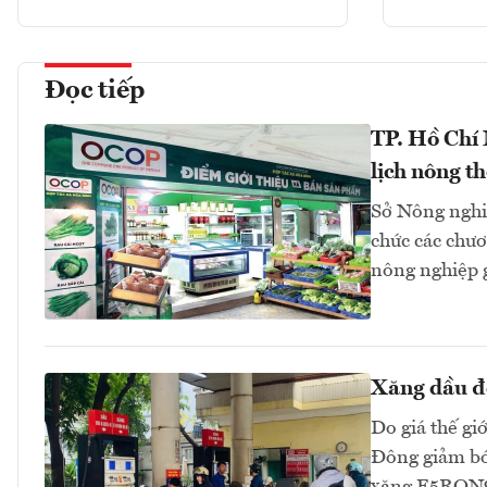
Đọc tiếp
TP. Hồ Chí
lịch nông t
Sở Nông nghi
chức các chươn
nông nghiệp 
Xăng dầu đồ
Do giá thế gi
Đông giảm bớt