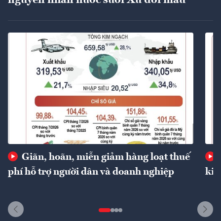
nguyên nhân nước suối Xú đổi màu
Giãn, hoãn, miễn giảm hàng loạt thuế
phí hỗ trợ người dân và doanh nghiệp
kin