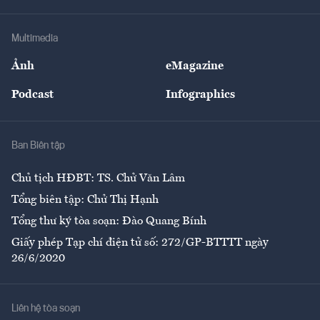
Hạ tầng
Sức khỏe
Khung pháp lý
Doanh nghiệp
Địa phương
Thị trường
Bảo hiểm
Multimedia
Sự kiện
Nhân lực
Ảnh
eMagazine
Đẹp +
An sinh
Podcast
Infographics
Giải trí
Y tế
Nhà
Ban Biên tập
Ẩm thực
Chủ tịch HĐBT: TS. Chử Văn Lâm
Tổng biên tập: Chử Thị Hạnh
Tổng thư ký tòa soạn: Đào Quang Bính
Giấy phép Tạp chí điện tử số: 272/GP-BTTTT ngày
26/6/2020
Liên hệ tòa soạn