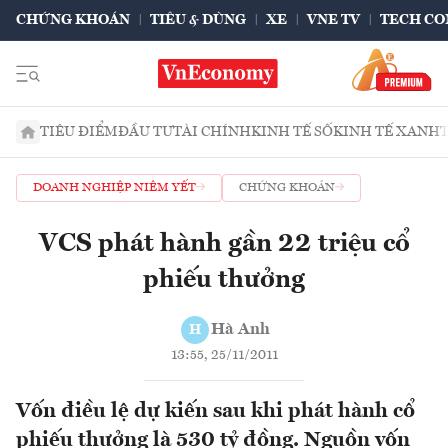
CHỨNG KHOÁN
TIÊU & DÙNG
XE
VNE TV
TECH CO
TIÊU ĐIỂM
ĐẦU TƯ
TÀI CHÍNH
KINH TẾ SỐ
KINH TẾ XANH
DOANH NGHIỆP NIÊM YẾT
CHỨNG KHOÁN
VCS phát hành gần 22 triệu cổ
phiếu thưởng
Hà Anh
H
13:55, 25/11/2011
Vốn điều lệ dự kiến sau khi phát hành cổ
phiếu thưởng là 530 tỷ đồng. Nguồn vốn