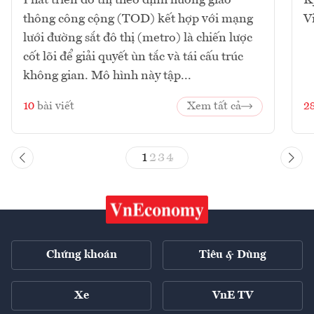
Phát triển đô thị theo định hướng giao
K
thông công cộng (TOD) kết hợp với mạng
V
lưới đường sắt đô thị (metro) là chiến lược
cốt lõi để giải quyết ùn tắc và tái cấu trúc
không gian. Mô hình này tập...
10
bài viết
Xem tất cả
2
1
2
3
4
Chứng khoán
Tiêu & Dùng
Xe
VnE TV