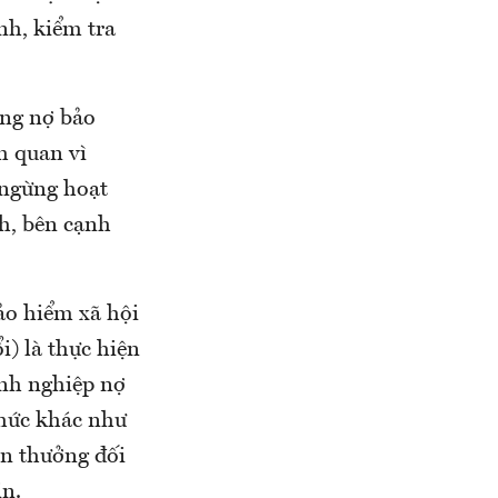
nh, kiểm tra
ưng nợ bảo
h quan vì
 ngừng hoạt
nh, bên cạnh
ảo hiểm xã hội
i) là thực hiện
anh nghiệp nợ
thức khác như
en thưởng đối
in.