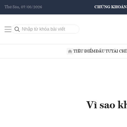
Thứ Sáu, 07/08/2026
CHỨNG KHOÁN
TIÊU ĐIỂM
ĐẦU TƯ
TÀI CH
Vì sao k