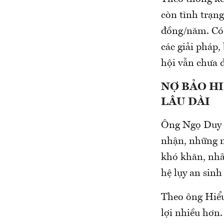
còn tình trạn
đồng/năm. Có 
các giải pháp
hội vẫn chưa 
NỢ BẢO HI
LÂU DÀI
Ông Ngọ Duy 
nhận, những n
khó khăn, nhất
hệ lụy an sinh
Theo ông Hiểu
lợi nhiều hơn.