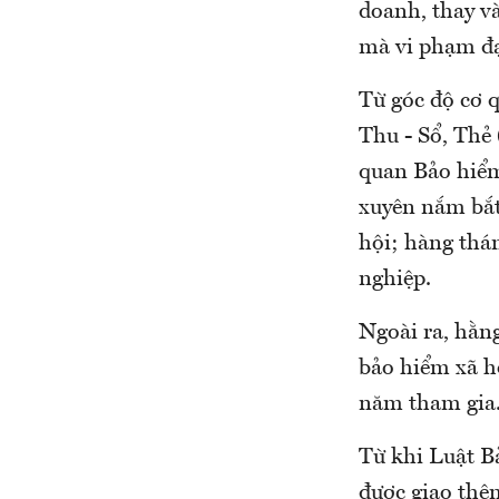
doanh, thay v
mà vi phạm đạ
Từ góc độ cơ 
Thu - Sổ, Thẻ 
quan Bảo hiểm 
xuyên nắm bắt
hội; hàng thá
nghiệp.
Ngoài ra, hằn
bảo hiểm xã hộ
năm tham gia
Từ khi Luật B
được giao thê