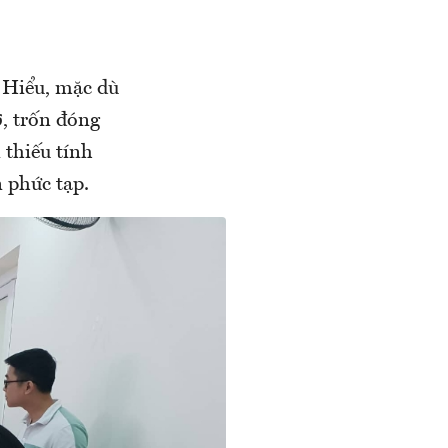
 Hiểu, mặc dù
ợ, trốn đóng
 thiếu tính
n phức tạp.