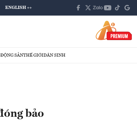
ENGLISH ++
 ĐỘNG SẢN
THẾ GIỚI
DÂN SINH
 đóng bảo