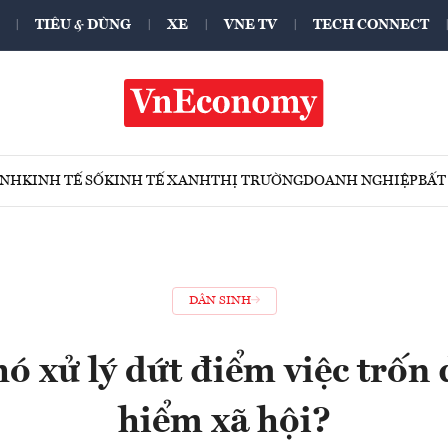
TIÊU & DÙNG
XE
VNE TV
TECH CONNECT
ÍNH
KINH TẾ SỐ
KINH TẾ XANH
THỊ TRƯỜNG
DOANH NGHIỆP
BẤT
DÂN SINH
hó xử lý dứt điểm việc trốn
hiểm xã hội?