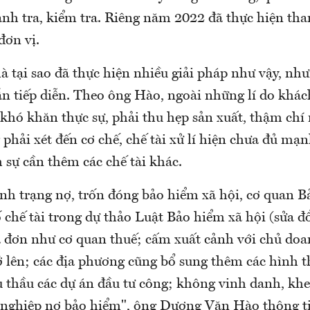
anh tra, kiểm tra. Riêng năm 2022 đã thực hiện tha
đơn vị.
là tại sao đã thực hiện nhiều giải pháp như vậy, nh
ẫn tiếp diễn. Theo ông Hào, ngoài những lí do khác
khó khăn thực sự, phải thu hẹp sản xuất, thậm chí
 phải xét đến cơ chế, chế tài xử lí hiện chưa đủ mạ
 sự cần thêm các chế tài khác.
ình trạng nợ, trốn đóng bảo hiểm xã hội, cơ quan B
 chế tài trong dự thảo Luật Bảo hiểm xã hội (sửa đổ
 đơn như cơ quan thuế; cấm xuất cảnh với chủ do
rở lên; các địa phương cũng bổ sung thêm các hình 
 thầu các dự án đầu tư công; không vinh danh, kh
 nghiệp nợ bảo hiểm", ông Dương Văn Hào thông t