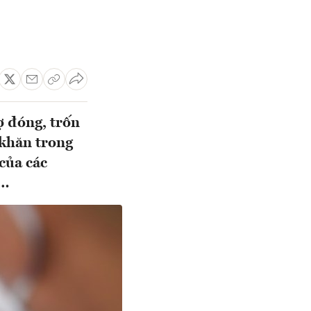
ợ đóng, trốn
 khăn trong
của các
n…