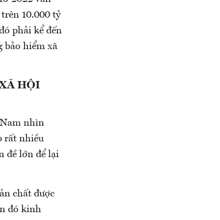
trên 10.000 tỷ
đó phải kể đến
g bảo hiểm xã
 XÃ HỘI
t Nam nhìn
 rất nhiều
 đề lớn để lại
ản chất được
ền đó kinh