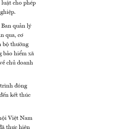
 luật cho phép
ghiệp.
 Ban quản lý
an qua, cơ
án bộ thường
g bảo hiểm xã
 về chủ doanh
 trình đóng
đến kết thúc
 hội Việt Nam
đã thực hiện