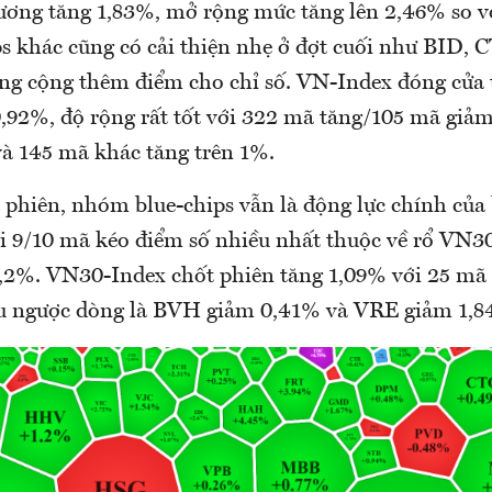
ương tăng 1,83%, mở rộng mức tăng lên 2,46% so v
ps khác cũng có cải thiện nhẹ ở đợt cuối như BID,
ũng cộng thêm điểm cho chỉ số. VN-Index đóng cửa 
,92%, độ rộng rất tốt với 322 mã tăng/105 mã giảm
và 145 mã khác tăng trên 1%.
 phiên, nhóm blue-chips vẫn là động lực chính của
ới 9/10 mã kéo điểm số nhiều nhất thuộc về rổ VN30
,2%. VN30-Index chốt phiên tăng 1,09% với 25 mã
ếu ngược dòng là BVH giảm 0,41% và VRE giảm 1,8