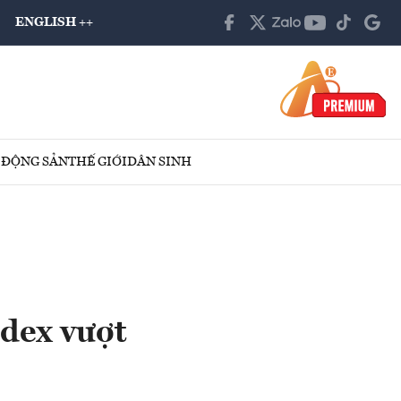
ENGLISH ++
 ĐỘNG SẢN
THẾ GIỚI
DÂN SINH
dex vượt