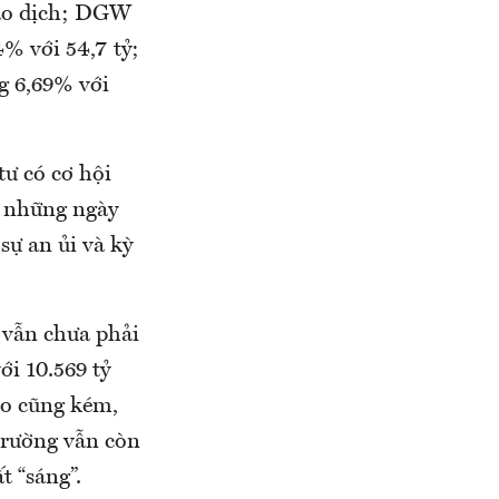
iao dịch; DGW
4% với 54,7 tỷ;
g 6,69% với
tư có cơ hội
g những ngày
sự an ủi và kỳ
 vẫn chưa phải
ới 10.569 tỷ
ào cũng kém,
 trường vẫn còn
t “sáng”.