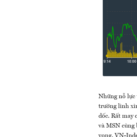
Những nỗ lực 
trường lình xì
dốc. Rất may 
và MSN cùng b
vọng. VN-Inde