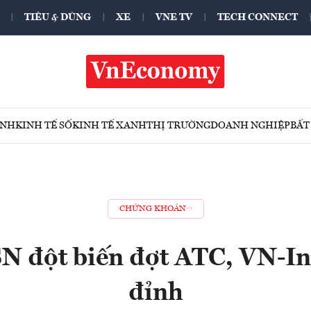
TIÊU & DÙNG
XE
VNE TV
TECH CONNECT
ÍNH
KINH TẾ SỐ
KINH TẾ XANH
THỊ TRƯỜNG
DOANH NGHIỆP
BẤT
CHỨNG KHOÁN
N đột biến đợt ATC, VN-In
đỉnh