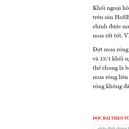
Khối ngoại hô
trên sàn HoSE 
chính được m
mua rất tốt. 
Đợt mua ròng h
và 13/1 khối n
thế chung là b
mua ròng liên 
ròng không đá
ĐỌC BÀI THEO T
nhận định chứng 