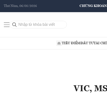
Thứ Năm, 06/08/2026
CHỨNG KHOÁN
TIÊU ĐIỂM
ĐẦU TƯ
TÀI CH
VIC, MS