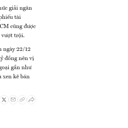
ức giải ngân
phiếu tài
HCM cũng được
vượt trội.
n ngày 22/12
tỷ đồng nên vị
ngoại gần như
là xen kẽ bán