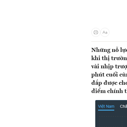
Những nỗ lực
khi thị trườ
vài nhịp trư
phút cuối cù
đắp được cho
điểm chính t