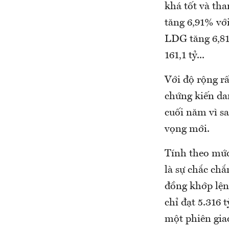
khá tốt và th
tăng 6,91% với
LDG tăng 6,81
161,1 tỷ...
Với độ rộng rấ
chứng kiến da
cuối năm vì s
vọng mới.
Tính theo mức
là sự chắc chắ
đồng khớp lện
chỉ đạt 5.316 
một phiên giao