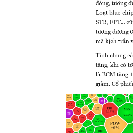
đồng, tương đ
Loạt blue-chi
STB, FPT... c
tương đương 0
mã kịch trần 
Tính chung cả
tăng, khi có t
là BCM tăng 1
giảm. Cổ phi