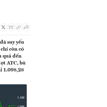
đã suy yếu
 chí còn có
ệu quả đến
đợt ATC, bù
i 1.098,28