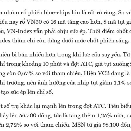
nhóm cổ phiếu blue-chips lớn là rất rõ ràng. So vớ
iều nay rổ VN30 có 16 mã tăng cao hơn, 8 mã tụt g
ếu, VN-Index vẫn phải chịu sức ép. Thời điểm chốt 
Index thậm chí còn đứng dưới mức chốt phiên sáng.
hiên bị bán nhiều hơn trong khi lực cầu suy yếu. T
hỉ trong khoảng 10 phút và đợt ATC, giá tụt xuống
ng còn 0,67% so với tham chiếu. Hiện VCB đang là
thị trường, nên ảnh hưởng của nhịp tụt giảm 1,1% s
tạo sức ép lên chỉ số.
 số trụ khác lại mạnh lên trong đợt ATC. Tiêu biểu
hảy lên 56.700 đồng, tức là tăng thêm 1,25% nữa, 
lên 2,72% so với tham chiếu. MSN từ giá 98.100 đồn