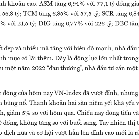
anh khoản cao. ASM tăng 6,94% với 77,1 tỷ đồng g
 56,8 tỷ; TCM tăng 6,85% với 57,5 tỷ; SCR tăng 6,8
% với 21,5 tỷ; DIG tăng 6,77% với 226 tỷ; DBC tăn
t đẹp và nhiều mã tăng với biên độ mạnh, nhà đầu 
nh mục có lãi thêm. Đây là động lực lớn nhất tron
au một năm 2022 “đau thương”, nhà đầu tư cần một 
 đóng cửa hôm nay VN-Index đã vượt đỉnh, nhưng
n bùng nổ. Thanh khoản hai sàn niêm yết khá yếu v
h, giảm 5% so với hôm qua. Chiều nay dòng tiền v
tỷ đồng, không tăng so với buổi sáng. Tuy nhiên thị
 dịch nữa và cơ hội vượt hẳn lên đỉnh cao mới là rấ