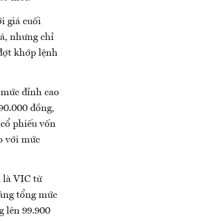
i giá cuối
iá, nhưng chỉ
đợt khớp lệnh
ừ mức đỉnh cao
 90.000 đồng,
 cổ phiếu vốn
o với mức
 là VIC từ
nâng tổng mức
g lên 99.900