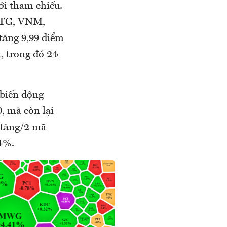
ới tham chiếu.
 CTG, VNM,
tăng 9,99 điểm
, trong đó 24
 biến động
, mã còn lại
 tăng/2 mã
4%.