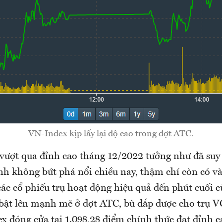
VN-Index kịp lấy lại độ cao trong đợt ATC.
vượt qua đỉnh cao tháng 12/2022 tưởng như đã suy 
nh không bứt phá nổi chiều nay, thậm chí còn có và
các cổ phiếu trụ hoạt động hiệu quả đến phút cuối 
ật lên mạnh mẽ ở đợt ATC, bù đắp được cho trụ V
x đóng cửa tại 1.098,28 điểm chính thức đạt đỉnh c