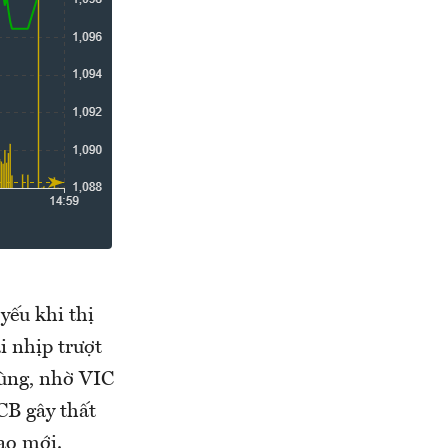
yếu khi thị
i nhịp trượt
cùng, nhờ VIC
CB gây thất
ao mới.