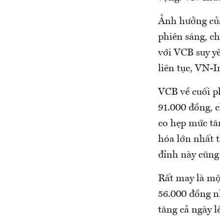
Ảnh hưởng của 
phiên sáng, ch
với VCB suy y
liên tục, VN-
VCB về cuối p
91.000 đồng, c
co hẹp mức tă
hóa lớn nhất 
đỉnh này cũng 
Rất may là một
56.000 đồng n
tăng cả ngày 