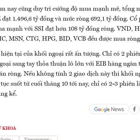
m nay cũng duy trì cường độ mua mạnh mẽ, tổng m
đạt 1.496,6 tỷ đồng và mức ròng 692,1 tỷ đồng. Cổ 
ua mạnh với SSI đạt hơn 108 tỷ đồng ròng. VND, 
VIC, MSN, CTG, HPG, BID, VCB đều được mua ròng 
iện tại của khối ngoại rất ấn tượng. Chỉ có 2 phiê
goại sang tay thỏa thuận lô lớn với EIB hàng ngàn 
án ròng. Nếu không tính 2 giao dịch này thì khối 
tục suốt từ cuối tháng 10 tới nay, chỉ có 2-3 phiên 
ng kể.
Ừ KHOÁ
khoán
Vnecononmy