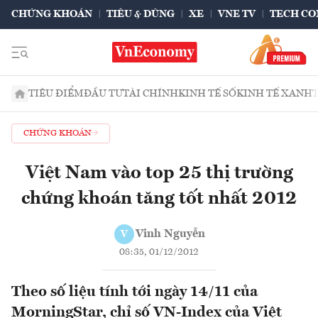
CHỨNG KHOÁN
TIÊU & DÙNG
XE
VNE TV
TECH CO
TIÊU ĐIỂM
ĐẦU TƯ
TÀI CHÍNH
KINH TẾ SỐ
KINH TẾ XANH
CHỨNG KHOÁN
Việt Nam vào top 25 thị trường
chứng khoán tăng tốt nhất 2012
Vinh Nguyễn
V
08:35, 01/12/2012
Theo số liệu tính tới ngày 14/11 của
MorningStar, chỉ số VN-Index của Việt