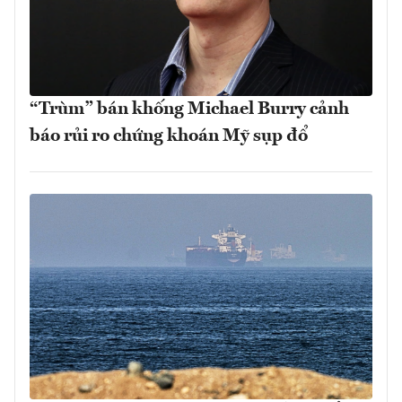
“Trùm” bán khống Michael Burry cảnh
báo rủi ro chứng khoán Mỹ sụp đổ