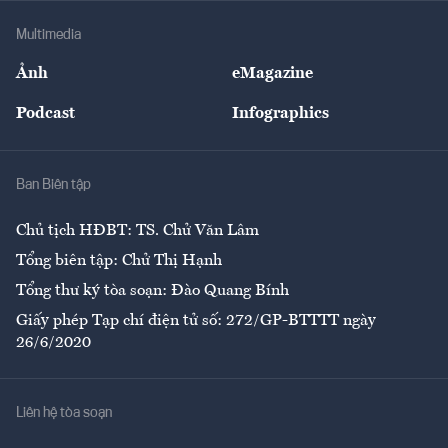
Doanh nghiệp
Địa phương
Thị trường
Bảo hiểm
Multimedia
Sự kiện
Nhân lực
Ảnh
eMagazine
Đẹp +
An sinh
Podcast
Infographics
Giải trí
Y tế
Nhà
Ban Biên tập
Ẩm thực
Chủ tịch HĐBT: TS. Chử Văn Lâm
Tổng biên tập: Chử Thị Hạnh
Tổng thư ký tòa soạn: Đào Quang Bính
Giấy phép Tạp chí điện tử số: 272/GP-BTTTT ngày
26/6/2020
Liên hệ tòa soạn