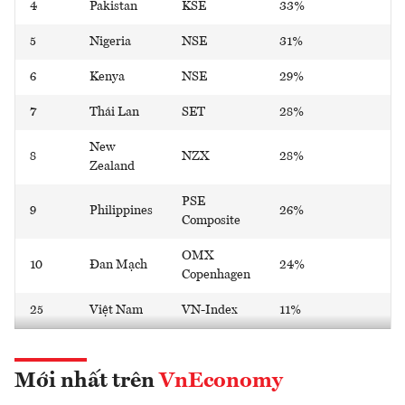
4
Pakistan
KSE
33%
5
Nigeria
NSE
31%
6
Kenya
NSE
29%
7
Thái Lan
SET
28%
New
8
NZX
28%
Zealand
PSE
9
Philippines
26%
Composite
OMX
10
Đan Mạch
24%
Copenhagen
25
Việt Nam
VN-Index
11%
Mới nhất trên
VnEconomy