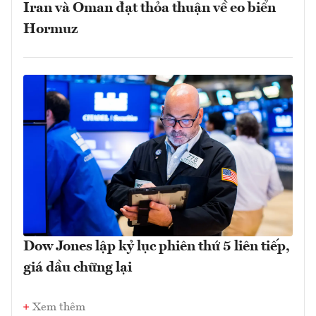
Iran và Oman đạt thỏa thuận về eo biển
Hormuz
Dow Jones lập kỷ lục phiên thứ 5 liên tiếp,
giá dầu chững lại
Xem thêm