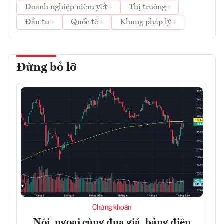
Doanh nghiệp niêm yết
Thị trường
Đầu tư
Quốc tế
Khung pháp lý
Đừng bỏ lỡ
Chứng khoán
Nội, ngoại cùng đua giá, bảng điện