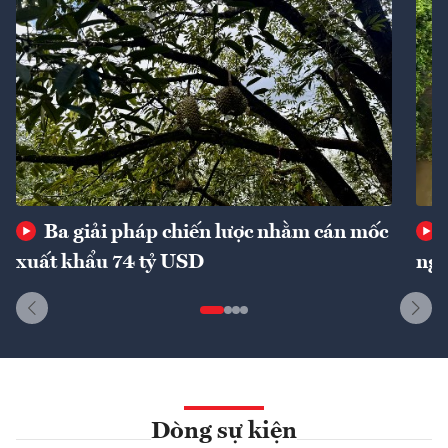
Ba giải pháp chiến lược nhằm cán mốc
xuất khẩu 74 tỷ USD
ngu
Dòng sự kiện