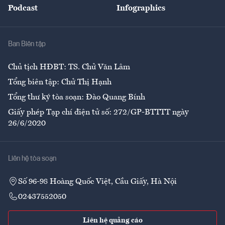
Podcast
Infographics
Giải trí
Y tế
Nhà
Ban Biên tập
Ẩm thực
Chủ tịch HĐBT: TS. Chử Văn Lâm
Tổng biên tập: Chử Thị Hạnh
Tổng thư ký tòa soạn: Đào Quang Bính
Giấy phép Tạp chí điện tử số: 272/GP-BTTTT ngày
26/6/2020
Liên hệ tòa soạn
Số 96-98 Hoàng Quốc Việt, Cầu Giấy, Hà Nội
02437552050
Liên hệ quảng cáo