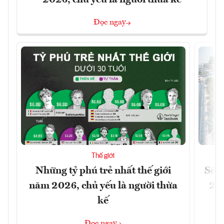
Đọc ngay
Thế giới
Những tỷ phú trẻ nhất thế giới
Số n
năm 2026, chủ yếu là người thừa
26%
kế
Đọc ngay