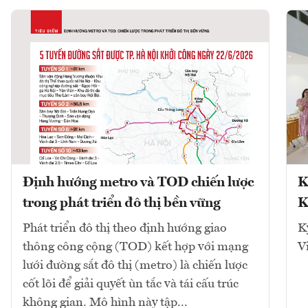
Định hướng metro và TOD chiến lược
K
trong phát triển đô thị bền vững
K
Phát triển đô thị theo định hướng giao
K
thông công cộng (TOD) kết hợp với mạng
V
lưới đường sắt đô thị (metro) là chiến lược
cốt lõi để giải quyết ùn tắc và tái cấu trúc
không gian. Mô hình này tập...