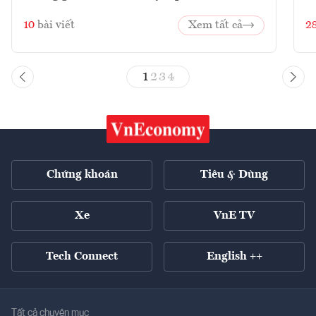
10
bài viết
Xem tất cả
2
1
2
3
4
Chứng khoán
Tiêu & Dùng
Xe
VnE TV
Tech Connect
English ++
Tất cả chuyên mục