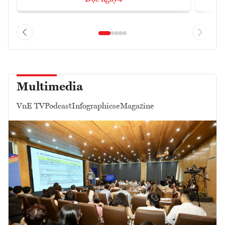
Multimedia
VnE TV
Podcast
Infographics
eMagazine