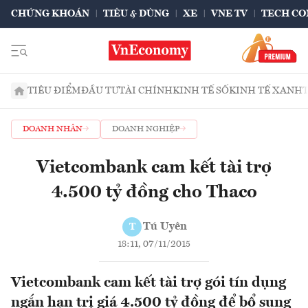
CHỨNG KHOÁN
TIÊU & DÙNG
XE
VNE TV
TECH CO
TIÊU ĐIỂM
ĐẦU TƯ
TÀI CHÍNH
KINH TẾ SỐ
KINH TẾ XANH
DOANH NHÂN
DOANH NGHIỆP
Vietcombank cam kết tài trợ
4.500 tỷ đồng cho Thaco
Tú Uyên
T
18:11, 07/11/2015
Vietcombank cam kết tài trợ gói tín dụng
ngắn hạn trị giá 4.500 tỷ đồng để bổ sung