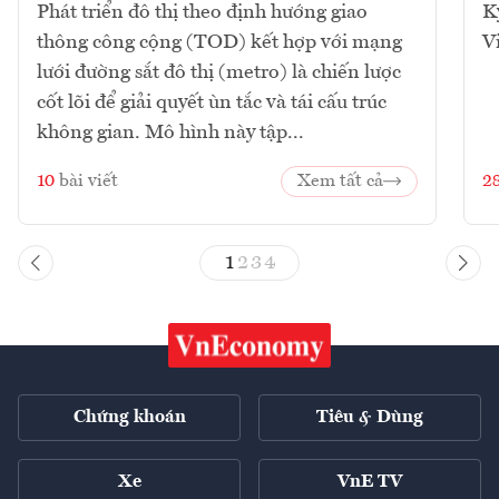
Phát triển đô thị theo định hướng giao
K
thông công cộng (TOD) kết hợp với mạng
V
lưới đường sắt đô thị (metro) là chiến lược
cốt lõi để giải quyết ùn tắc và tái cấu trúc
không gian. Mô hình này tập...
10
bài viết
Xem tất cả
2
1
2
3
4
Chứng khoán
Tiêu & Dùng
Xe
VnE TV