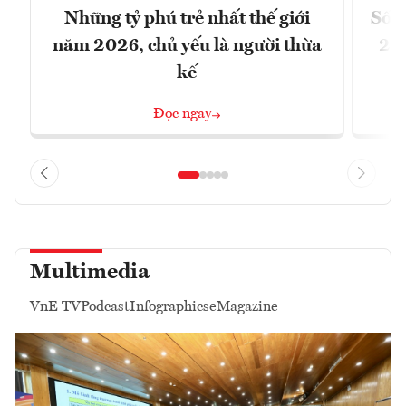
Những tỷ phú trẻ nhất thế giới
Số n
năm 2026, chủ yếu là người thừa
26%
kế
Đọc ngay
Multimedia
VnE TV
Podcast
Infographics
eMagazine