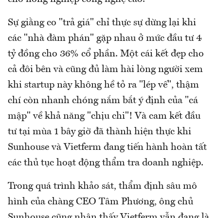
Sự giằng co "trả giá" chỉ thực sự dừng lại khi
các "nhà đàm phán" gặp nhau ở mức đầu tư 4
tỷ đồng cho 36% cổ phần. Một cái kết đẹp cho
cả đôi bên và cũng đủ làm hài lòng người xem
khi startup này không hề tỏ ra "lép vế", thậm
chí còn nhanh chóng nắm bắt ý định của "cá
mập" về khả năng "chịu chi"! Và cam kết đầu
tư tại mùa 1 bây giờ đã thành hiện thực khi
Sunhouse và Vietferm đang tiến hành hoàn tất
các thủ tục hoạt động thẩm tra doanh nghiệp.
Trong quá trình khảo sát, thẩm định sâu mô
hình của chàng CEO Tâm Phương, ông chủ
Sunhouse cũng nhận thấy Vietferm vẫn đang là