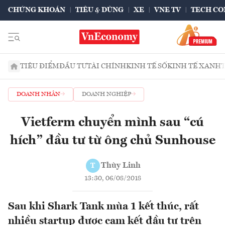
CHỨNG KHOÁN
TIÊU & DÙNG
XE
VNE TV
TECH CO
TIÊU ĐIỂM
ĐẦU TƯ
TÀI CHÍNH
KINH TẾ SỐ
KINH TẾ XANH
DOANH NHÂN
DOANH NGHIỆP
Vietferm chuyển mình sau “cú
hích” đầu tư từ ông chủ Sunhouse
Thùy Linh
T
13:30, 06/08/2018
Sau khi Shark Tank mùa 1 kết thúc, rất
nhiều startup được cam kết đầu tư trên