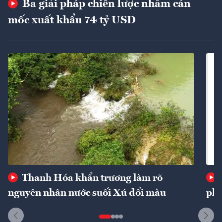
Ba giải pháp chiến lược nhằm cán
mốc xuất khẩu 74 tỷ USD
Thanh Hóa khẩn trương làm rõ
nguyên nhân nước suối Xú đổi màu
phí