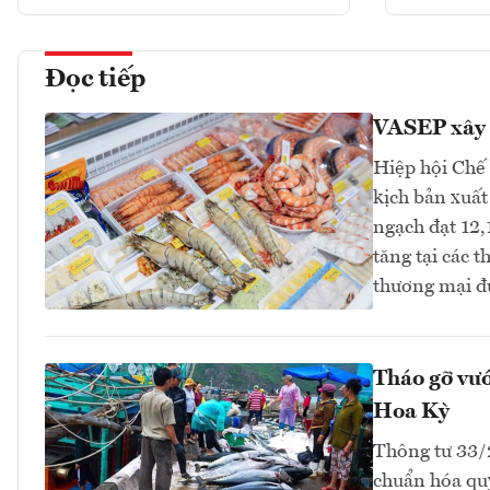
Đọc tiếp
VASEP xây 
Hiệp hội Chế
kịch bản xuất
ngạch đạt 12,
tăng tại các 
thương mại đ
Tháo gỡ vướ
Hoa Kỳ
Thông tư 33
chuẩn hóa quy