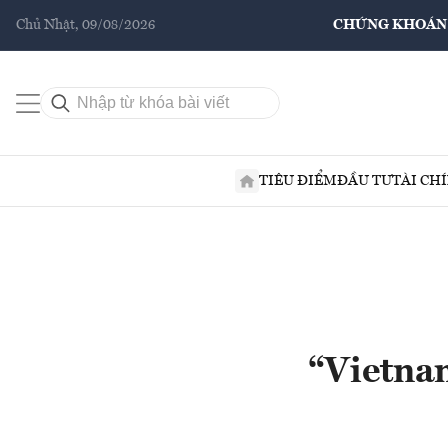
Chủ Nhật, 09/08/2026
CHỨNG KHOÁN
TIÊU ĐIỂM
ĐẦU TƯ
TÀI CH
“Vietnam