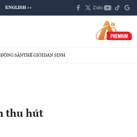
ENGLISH ++
 ĐỘNG SẢN
THẾ GIỚI
DÂN SINH
n thu hút