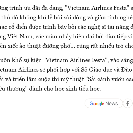
ng trình ưu đãi đa dạng, "Vietnam Airlines Festa"
thủ đô không khí lễ hội sôi động và giàu tính nghệ
ạc cổ điển được trình bày bởi các nghệ sĩ tài năng
g Việt Nam, các màn nhảy hiện đại bởi dàn tiếp vi
diễn xiếc ảo thuật đường phố… cùng rất nhiều trò chơ
uôn khổ sự kiện "Vietnam Airlines Festa", vào sán
ietnam Airlines sẽ phối hợp với Sở Giáo dục và Đào
iải và triển lãm cuộc thi mỹ thuật "Sải cánh vươn ca
êu thương" dành cho học sinh tiểu học.