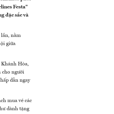
lines Festa"
g đặc sắc và
1 lần, nằm
hội giữa
nh Khánh Hòa,
n cho người
 hấp dẫn ngay
ách mua vé các
hư dành tặng