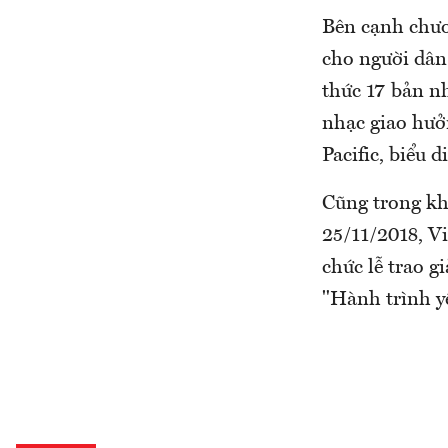
Bên cạnh chươ
cho người dân 
thức 17 bản nh
nhạc giao hưởn
Pacific, biểu 
Cũng trong kh
25/11/2018, V
chức lễ trao g
"Hành trình y