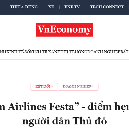
TIÊU & DÙNG
XE
VNE TV
TECH CONNECT
ÍNH
KINH TẾ SỐ
KINH TẾ XANH
THỊ TRƯỜNG
DOANH NGHIỆP
BẤT
KẾT NỐI
DOANH NGHIỆP
 Airlines Festa” - điểm hẹ
người dân Thủ đô