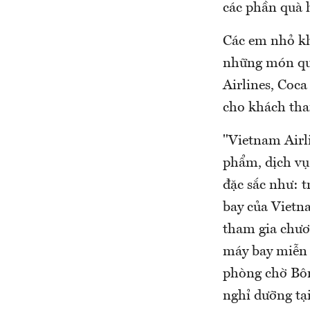
các phần quà 
Các em nhỏ kh
những món quà 
Airlines, Coc
cho khách tha
"Vietnam Airl
phẩm, dịch vụ
đặc sắc như: t
bay của Vietna
tham gia chươ
máy bay miễn 
phòng chờ Bôn
nghỉ dưỡng tạ