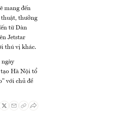
 sẽ mang đến
 thuật, thưởng
 đến từ Dàn
ên Jetstar
i thú vị khác.
g ngày
 tạo Hà Nội tổ
o" với chủ đề