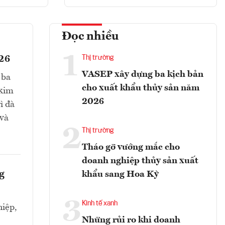
Đọc nhiều
1
026
Thị trường
VASEP xây dựng ba kịch bản
 ba
cho xuất khẩu thủy sản năm
 kim
2026
ì đà
 và
2
Thị trường
Tháo gỡ vướng mắc cho
doanh nghiệp thủy sản xuất
g
khẩu sang Hoa Kỳ
3
Kinh tế xanh
iệp,
Những rủi ro khi doanh