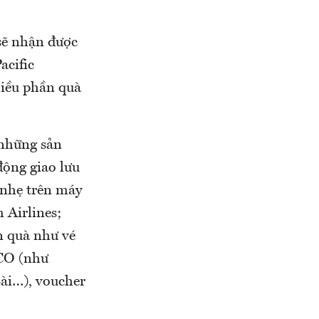
sẽ nhận được
acific
hiều phần quà
 những sản
động giao lưu
 nhẹ trên máy
 Airlines;
n quà như vé
SCO (như
ài…), voucher