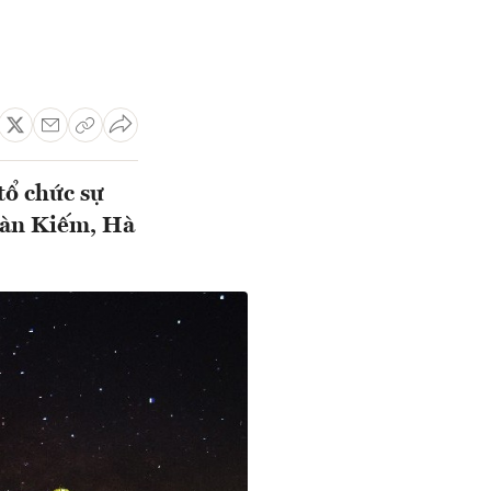
ổ chức sự
oàn Kiếm, Hà