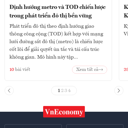
Định hướng metro và TOD chiến lược
K
trong phát triển đô thị bền vững
K
Phát triển đô thị theo định hướng giao
K
thông công cộng (TOD) kết hợp với mạng
V
lưới đường sắt đô thị (metro) là chiến lược
cốt lõi để giải quyết ùn tắc và tái cấu trúc
không gian. Mô hình này tập...
10
bài viết
Xem tất cả
2
1
2
3
4