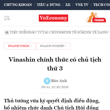
CHỨNG KHOÁN
TIÊU & DÙNG
XE
VNE TV
TECH CO
TIÊU ĐIỂM
ĐẦU TƯ
TÀI CHÍNH
KINH TẾ SỐ
KINH TẾ XANH
DOANH NHÂN
DOANH NGHIỆP
Vinashin chính thức có chủ tịch
thứ 3
Bảo Anh
B
08:51, 12/10/2010
Thủ tướng vừa ký quyết định điều động,
bổ nhiệm chức danh Chủ tịch Hội đồng