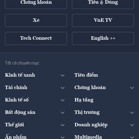
Chứng khoán
Tiêu & Dùng
Xe
VnE TV
Tech Connect
English ++
Tất cả chuyên mục
Kinh tế xanh
Tiêu điểm
Chuyển động xanh
Tài chính
Chứng khoán
Pháp lý
Ngân hàng
Doanh nghiệp niêm yết
Kinh tế số
Hạ tầng
Thương hiệu xanh
Thị trường vốn
Thị trường
Sản phẩm - Thị trường
Bất động sản
Thị trường
Diễn đàn
Thuế
Đầu tư
Tài sản số
Chính sách
Xuất nhập khẩu
Thế giới
Doanh nghiệp
Bảo hiểm
Quốc tế
Dịch vụ số
Thị trường
Khung pháp lý
Kinh tế
Chuyển động
Ấn phẩm
Multimedia
Khung pháp lý