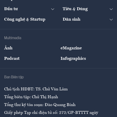
Start-up
Dự án
Công nghiệp
Chuyển động 24h
Đối thoại
The Guide
Video
Đầu tư
Tiêu & Dùng
Quản trị số
Cafe BĐS
Thị trường
Kinh doanh
Kết nối
Tạp chí kinh tế Việt Nam
eMagazine
Nhà đầu tư
Du lịch
Công nghệ & Startup
Dân sinh
Tư vấn
Nông sản
Doanh nhân
Tư vấn Tiêu & Dùng
Infographics
Hạ tầng
Sức khỏe
Khung pháp lý
Doanh nghiệp
Địa phương
Thị trường
Bảo hiểm
Multimedia
Sự kiện
Nhân lực
Ảnh
eMagazine
Đẹp +
An sinh
Podcast
Infographics
Giải trí
Y tế
Nhà
Ban Biên tập
Ẩm thực
Chủ tịch HĐBT: TS. Chử Văn Lâm
Tổng biên tập: Chử Thị Hạnh
Tổng thư ký tòa soạn: Đào Quang Bính
Giấy phép Tạp chí điện tử số: 272/GP-BTTTT ngày