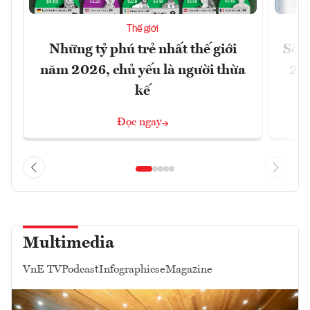
Thế giới
Những tỷ phú trẻ nhất thế giới
Số n
năm 2026, chủ yếu là người thừa
26%
kế
Đọc ngay
Multimedia
VnE TV
Podcast
Infographics
eMagazine