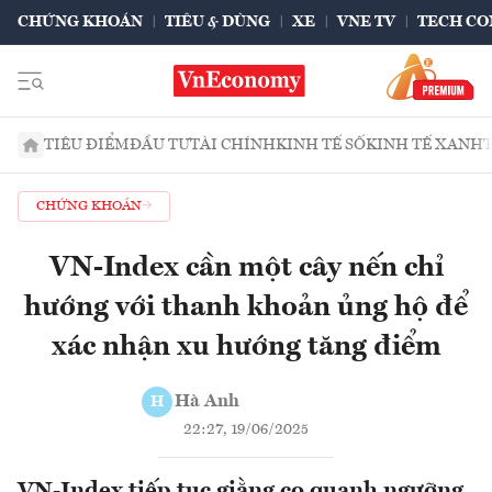
CHỨNG KHOÁN
TIÊU & DÙNG
XE
VNE TV
TECH CO
TIÊU ĐIỂM
ĐẦU TƯ
TÀI CHÍNH
KINH TẾ SỐ
KINH TẾ XANH
CHỨNG KHOÁN
VN-Index cần một cây nến chỉ
hướng với thanh khoản ủng hộ để
xác nhận xu hướng tăng điểm
Hà Anh
H
22:27, 19/06/2025
VN-Index tiếp tục giằng co quanh ngưỡng