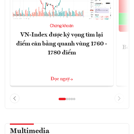
Chứng khoán
VN-Index được kỳ vọng tìm lại
điểm cân bằng quanh vùng 1760 -
Bỏ q
1780 điểm
Đọc ngay
Multimedia