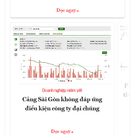
Đọc ngay
PNJ 
Doanh nghiệp niêm yết
thư
Cảng Sài Gòn không đáp ứng
điều kiện công ty đại chúng
Đọc ngay