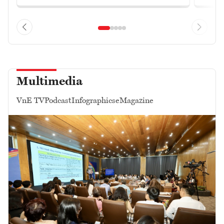
Multimedia
VnE TV
Podcast
Infographics
eMagazine