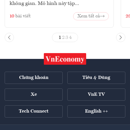
không gian. Mô hình này tập...
10
bài viết
Xem tất cả
2
1
2
3
4
Chứng khoán
Tiêu & Dùng
Xe
VnE TV
Tech Connect
English ++