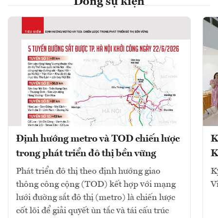
Dòng sự kiện
Định hướng metro và TOD chiến lược
K
trong phát triển đô thị bền vững
K
Phát triển đô thị theo định hướng giao
K
thông công cộng (TOD) kết hợp với mạng
V
lưới đường sắt đô thị (metro) là chiến lược
cốt lõi để giải quyết ùn tắc và tái cấu trúc