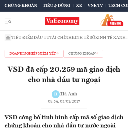
CHỨNG KHOÁN
TIÊU & DÙNG
XE
VNE TV
TECH CO
TIÊU ĐIỂM
ĐẦU TƯ
TÀI CHÍNH
KINH TẾ SỐ
KINH TẾ XANH
DOANH NGHIỆP NIÊM YẾT
CHỨNG KHOÁN
VSD đã cấp 20.259 mã giao dịch
cho nhà đầu tư ngoại
Hà Anh
H
08:54, 05/01/2017
VSD công bố tình hình cấp mã số giao dịch
chứng khoán cho nhà đầu tư nước ngoài