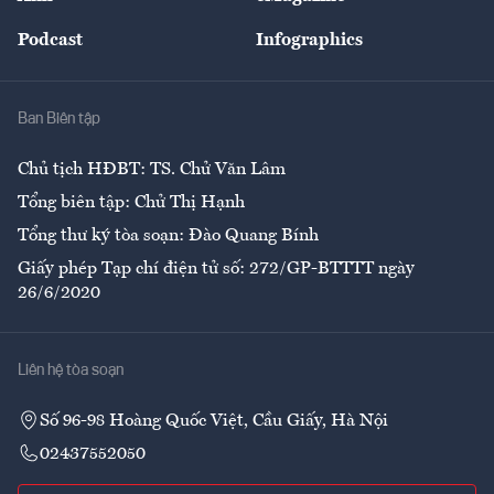
Đẹp +
An sinh
Podcast
Infographics
Giải trí
Y tế
Nhà
Ban Biên tập
Ẩm thực
Chủ tịch HĐBT: TS. Chử Văn Lâm
Tổng biên tập: Chử Thị Hạnh
Tổng thư ký tòa soạn: Đào Quang Bính
Giấy phép Tạp chí điện tử số: 272/GP-BTTTT ngày
26/6/2020
Liên hệ tòa soạn
Số 96-98 Hoàng Quốc Việt, Cầu Giấy, Hà Nội
02437552050