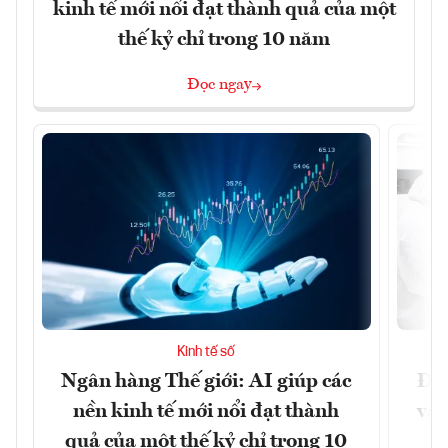
kinh tế mới nổi đạt thành quả của một
thế kỷ chỉ trong 10 năm
Đọc ngay
Kinh tế số
Ngân hàng Thế giới: AI giúp các
Đưa
nền kinh tế mới nổi đạt thành
vào
quả của một thế kỷ chỉ trong 10