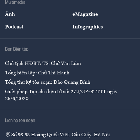
Multimedia
Sự kiện
Nhân lực
Ảnh
eMagazine
Đẹp +
An sinh
Podcast
Infographics
Giải trí
Y tế
Nhà
Ban Biên tập
Ẩm thực
Chủ tịch HĐBT: TS. Chử Văn Lâm
Tổng biên tập: Chử Thị Hạnh
Tổng thư ký tòa soạn: Đào Quang Bính
Giấy phép Tạp chí điện tử số: 272/GP-BTTTT ngày
26/6/2020
Liên hệ tòa soạn
Số 96-98 Hoàng Quốc Việt, Cầu Giấy, Hà Nội