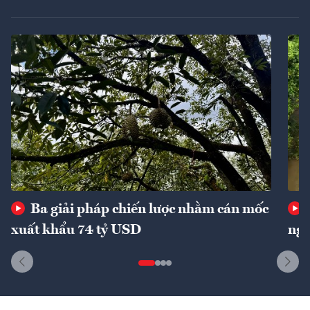
Ba giải pháp chiến lược nhằm cán mốc
xuất khẩu 74 tỷ USD
ngu