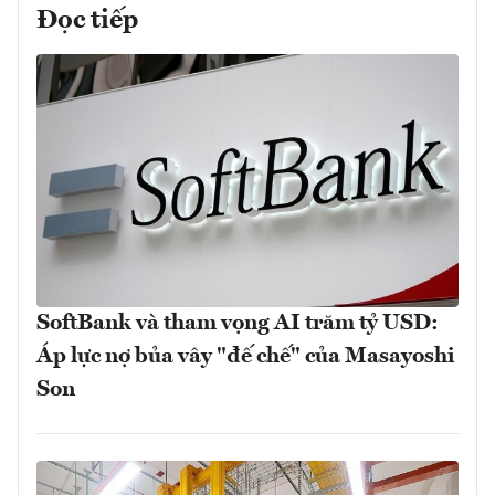
Đọc tiếp
SoftBank và tham vọng AI trăm tỷ USD:
Áp lực nợ bủa vây "đế chế" của Masayoshi
Son