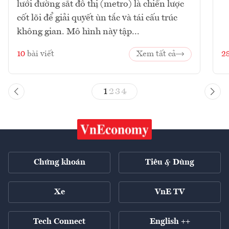
lưới đường sắt đô thị (metro) là chiến lược
cốt lõi để giải quyết ùn tắc và tái cấu trúc
không gian. Mô hình này tập...
10
bài viết
Xem tất cả
2
1
2
3
4
Chứng khoán
Tiêu & Dùng
Xe
VnE TV
Tech Connect
English ++