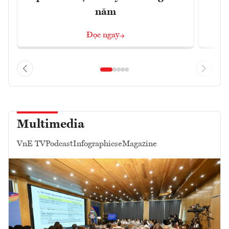
năm
Đọc ngay
Multimedia
VnE TV
Podcast
Infographics
eMagazine