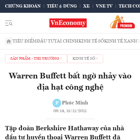
CHỨNG KHOÁN
TIÊU & DÙNG
XE
VNE TV
TECH CO
TIÊU ĐIỂM
ĐẦU TƯ
TÀI CHÍNH
KINH TẾ SỐ
KINH TẾ XANH
SẢN PHẨM - THỊ TRƯỜNG
KINH TẾ SỐ
Warren Buffett bất ngờ nhảy vào
địa hạt công nghệ
Phúc Minh
P
09:14, 15/11/2011
Tập đoàn Berkshire Hathaway của nhà
đầu tư huyền thoại Warren Buffett đã