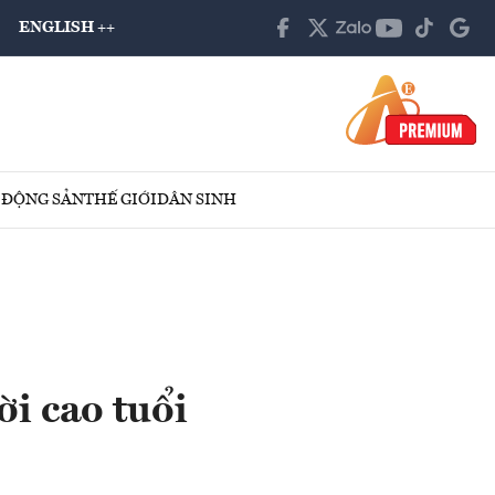
ENGLISH ++
 ĐỘNG SẢN
THẾ GIỚI
DÂN SINH
i cao tuổi