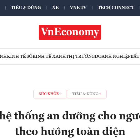
TIÊU & DÙNG
XE
VNE TV
TECH CONNECT
ÍNH
KINH TẾ SỐ
KINH TẾ XANH
THỊ TRƯỜNG
DOANH NGHIỆP
BẤT
SỨC KHỎE
TIÊU & DÙNG
hệ thống an dưỡng cho ngườ
theo hướng toàn diện