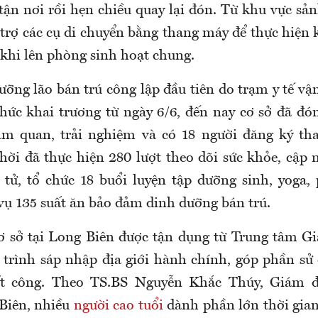
tận nơi rồi hẹn chiều quay lại đón. Từ khu vực sản
ỗ trợ các cụ di chuyển bằng thang máy để thực hiện
 khi lên phòng sinh hoạt chung.
ưỡng lão bán trú công lập đầu tiên do trạm y tế vậ
ức khai trương từ ngày 6/6, đến nay cơ sở đã đó
am quan, trải nghiệm và có 18 người đăng ký th
hời đã thực hiện 280 lượt theo dõi sức khỏe, cập 
 tử, tổ chức 18 buổi luyện tập dưỡng sinh, yoga,
vụ 135 suất ăn bảo đảm dinh dưỡng bán trú.
ơ sở tại Long Biên được tận dụng từ Trung tâm G
 trình sáp nhập địa giới hành chính, góp phần sử
ất công. Theo TS.BS Nguyễn Khắc Thúy, Giám 
Biên, nhiều
người cao tuổi
dành phần lớn thời gia