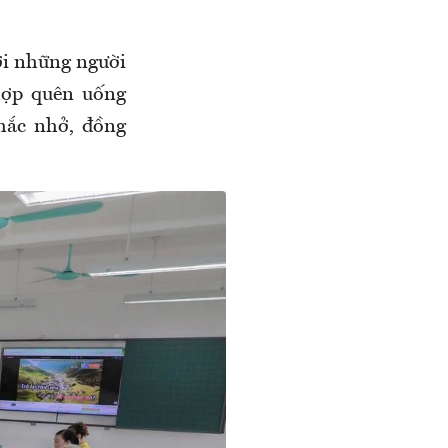
với những người
hợp quên uống
hắc nhở, đồng