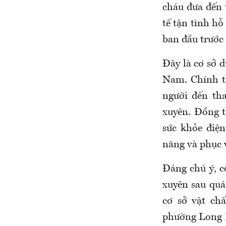
cháu đưa đến 
tế tận tình h
ban đầu trước
Đây là cơ sở d
Nam. Chính th
người đến th
xuyên. Đồng t
sức khỏe điện
năng
và phục 
Đáng chú ý, c
xuyên sau quá
cơ sở vật ch
phường Long 