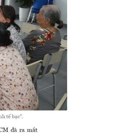
nh tế bạc".
HCM đã ra mắt