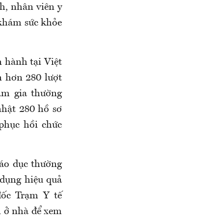
h, nhân viên y
 khám sức khỏe
n hành tại Việt
n hơn 280 lượt
am gia thường
nhật 280 hồ sơ
 phục hồi chức
iáo dục thường
 dụng hiệu quả
đốc Trạm Y tế
n ở nhà để xem