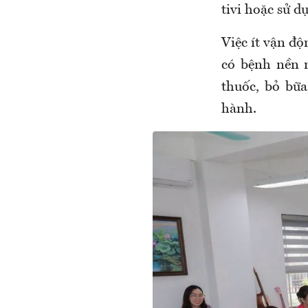
tivi hoặc sử d
Việc ít vận độ
có bệnh nền 
thuốc, bỏ bữ
hành.