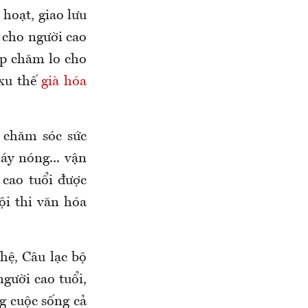
 hoạt, giao lưu
 cho người cao
áp chăm lo cho
 xu thế
già hóa
 chăm sóc sức
máy nóng... vận
 cao tuổi được
ội thi văn hóa
hệ, Câu lạc bộ
gười cao tuổi,
ng cuộc sống cả