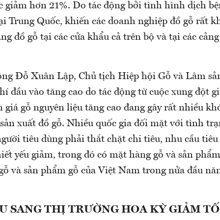
 giảm hơn 21%. Do tác động bởi tình hình dịch bệ
tại Trung Quốc, khiến các doanh nghiệp đồ gỗ rất k
g đồ gỗ tại các cửa khẩu cả trên bộ và tại các cảng
ông Đỗ Xuân Lập, Chủ tịch Hiệp hội Gỗ và Lâm sả
hí đầu vào tăng cao do tác động từ cuộc xung đột g
 giá gỗ nguyên liệu tăng cao đang gây rất nhiều kh
sản xuất đồ gỗ. Nhiều quốc gia đối mặt với tình tr
gười tiêu dùng phải thắt chặt chi tiêu, nhu cầu tiêu
ết yếu giảm, trong đó có mặt hàng gỗ và sản phẩm g
 gỗ và sản phẩm gỗ của Việt Nam trong nửa đầu n
U SANG THỊ TRƯỜNG HOA KỲ GIẢM T