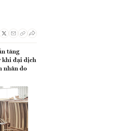
ẫn tăng
 khi đại dịch
ên nhân do