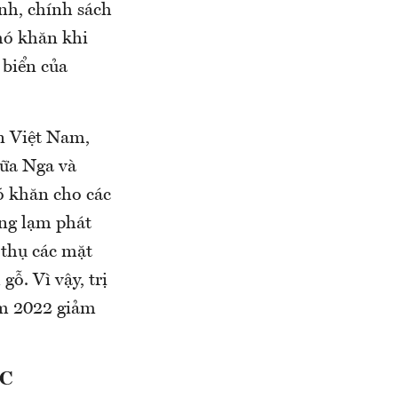
nh, chính sách
hó khăn khi
 biển của
n Việt Nam,
iữa Nga và
ó khăn cho các
ạng lạm phát
 thụ các mặt
ỗ. Vì vậy, trị
ăm 2022 giảm
ỐC