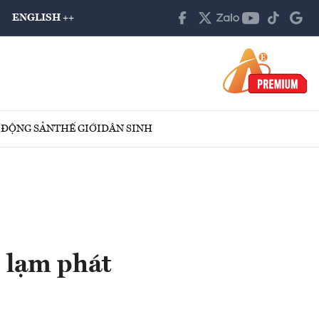
ENGLISH ++
 ĐỘNG SẢN
THẾ GIỚI
DÂN SINH
” lạm phát