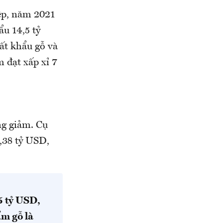
ệp, năm 2021
ẩu 14,5 tỷ
ất khẩu gỗ và
m đạt xấp xỉ 7
ng giảm. Cụ
1,38 tỷ USD,
5 tỷ USD,
ẩm gỗ là