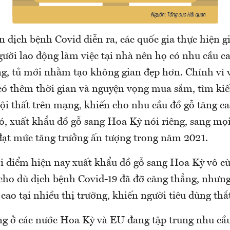
n dịch bệnh Covid diễn ra, các quốc gia thực hiện g
gười lao động làm việc tại nhà nên họ có nhu cầu ca
ng, tủ mới nhằm tạo không gian đẹp hơn. Chính vì v
 có thêm thời gian và nguyện vọng mua sắm, tìm ki
ội thất trên mạng, khiến cho nhu cầu đồ gỗ tăng ca
ó, xuất khẩu đồ gỗ sang Hoa Kỳ nói riêng, sang mọi
đạt mức tăng trưởng ấn tượng trong năm 2021.
ời điểm hiện nay xuất khẩu đồ gỗ sang Hoa Kỳ vô c
 cho dù dịch bệnh Covid-19 đã đỡ căng thẳng, nhưng
cao tại nhiều thị trường, khiến người tiêu dùng thắt
ng ở các nước Hoa Kỳ và EU đang tập trung nhu cầu