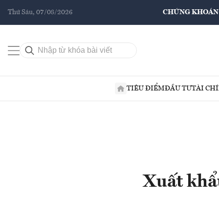
Thứ Sáu, 07/08/2026
CHỨNG KHOÁN
TIÊU ĐIỂM
ĐẦU TƯ
TÀI CH
Xuất khẩu