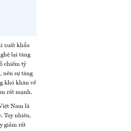
hì xuất khẩu
ghệ lại tăng
ỗ chiếm tỷ
, nên sự tăng
ng khó khăn về
ảm rất mạnh.
Việt Nam là
. Tuy nhiên,
y giảm rất