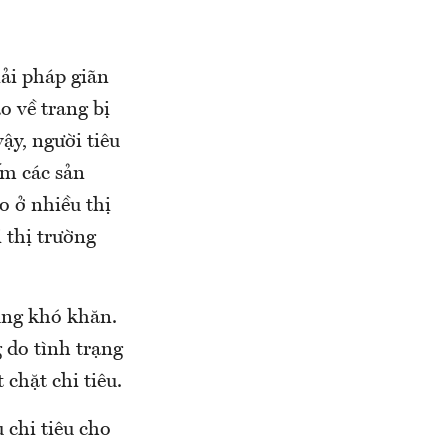
iải pháp giãn
o về trang bị
ậy, người tiêu
ếm các sản
o ở nhiều thị
 thị trường
ùng khó khăn.
 do tình trạng
 chặt chi tiêu.
 chi tiêu cho