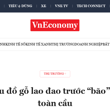
TIÊU & DÙNG
XE
VNE TV
TECH CONNECT
ÍNH
KINH TẾ SỐ
KINH TẾ XANH
THỊ TRƯỜNG
DOANH NGHIỆP
BẤT
THỊ TRƯỜNG
 đồ gỗ lao đao trước “bão
toàn cầu