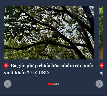
Ba giải pháp chiến lược nhằm cán mốc
xuất khẩu 74 tỷ USD
ngu