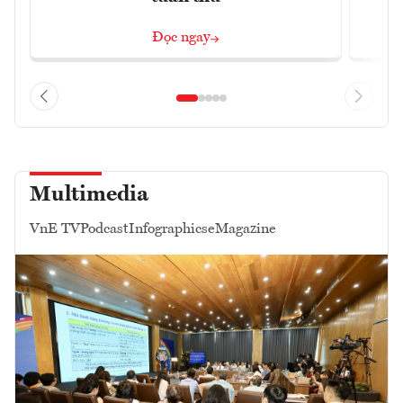
Đọc ngay
Multimedia
VnE TV
Podcast
Infographics
eMagazine