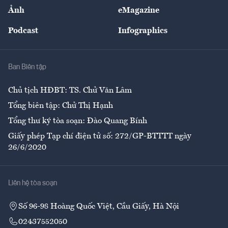
Sự kiện
Nhân lực
Ảnh
eMagazine
Đẹp +
An sinh
Podcast
Infographics
Giải trí
Y tế
Nhà
Ban Biên tập
Ẩm thực
Chủ tịch HĐBT: TS. Chử Văn Lâm
Tổng biên tập: Chử Thị Hạnh
Tổng thư ký tòa soạn: Đào Quang Bính
Giấy phép Tạp chí điện tử số: 272/GP-BTTTT ngày
26/6/2020
Liên hệ tòa soạn
Số 96-98 Hoàng Quốc Việt, Cầu Giấy, Hà Nội
02437552050