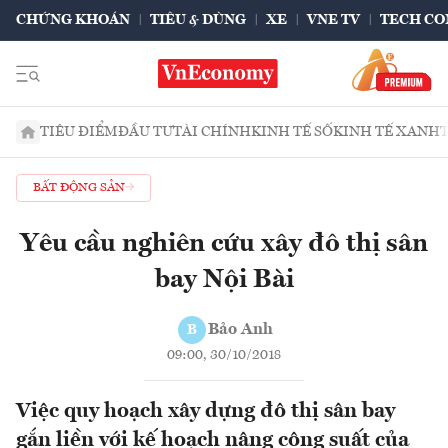
CHỨNG KHOÁN
TIÊU & DÙNG
XE
VNE TV
TECH CO
TIÊU ĐIỂM
ĐẦU TƯ
TÀI CHÍNH
KINH TẾ SỐ
KINH TẾ XANH
BẤT ĐỘNG SẢN
Yêu cầu nghiên cứu xây đô thị sân
bay Nội Bài
Bảo Anh
B
09:00, 30/10/2018
Việc quy hoạch xây dựng đô thị sân bay
gắn liền với kế hoạch nâng công suất của