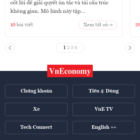
cốt lõi để giải quyết ùn tắc và tái cấu trúc
không gian. Mô hình này tập...
10
bài viết
Xem tất cả
2
1
2
3
4
Chứng khoán
Tiêu & Dùng
Xe
VnE TV
Tech Connect
English ++