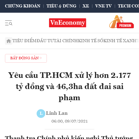
CHỨNG KHOÁN
TIÊU & DÙNG
XE
VNE TV
TECH CO
TIÊU ĐIỂM
ĐẦU TƯ
TÀI CHÍNH
KINH TẾ SỐ
KINH TẾ XANH
BẤT ĐỘNG SẢN
Yêu cầu TP.HCM xử lý hơn 2.177
tỷ đồng và 46,3ha đất đai sai
phạm
Linh Lan
L
06:00, 09/07/2021
Thanh tra Chính phủ kiến nghị Thủ tướng