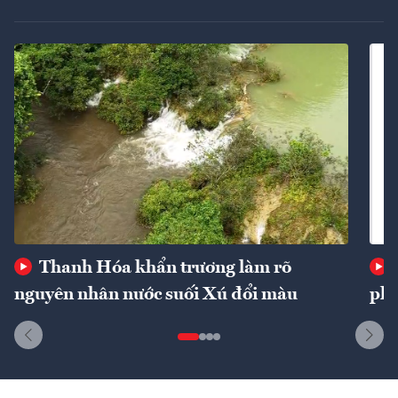
Thanh Hóa khẩn trương làm rõ
nguyên nhân nước suối Xú đổi màu
phí