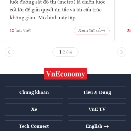
lưới đường sắt đô thị (metro) là chiến lược
cốt lõi để giải quyết ùn tắc và tái cấu trúc
không gian. Mô hình này tập...
10
bài viết
Xem tất cả
2
1
2
3
4
Chứng khoán
Tiêu & Dùng
Xe
VnE TV
Tech Connect
English ++