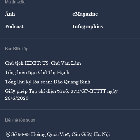
Multimedia
Sự kiện
Nhân lực
Ảnh
eMagazine
Đẹp +
An sinh
Podcast
Infographics
Giải trí
Y tế
Nhà
Ban Biên tập
Ẩm thực
Chủ tịch HĐBT: TS. Chử Văn Lâm
Tổng biên tập: Chử Thị Hạnh
Tổng thư ký tòa soạn: Đào Quang Bính
Giấy phép Tạp chí điện tử số: 272/GP-BTTTT ngày
26/6/2020
Liên hệ tòa soạn
Số 96-98 Hoàng Quốc Việt, Cầu Giấy, Hà Nội