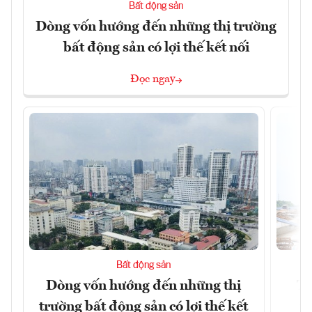
Bất động sản
Dòng vốn hướng đến những thị trường
bất động sản có lợi thế kết nối
Đọc ngay
Bất động sản
Dòng vốn hướng đến những thị
Tậ
trường bất động sản có lợi thế kết
t