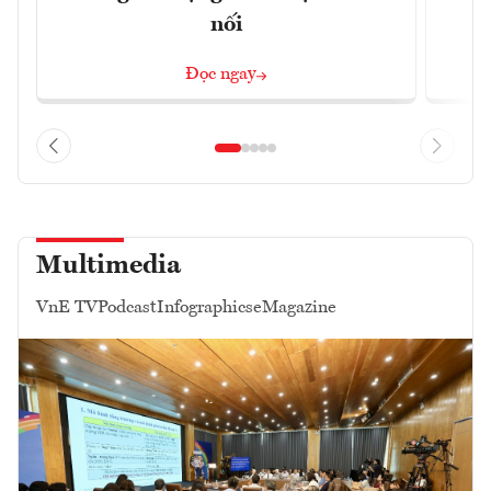
nối
Đọc ngay
Multimedia
VnE TV
Podcast
Infographics
eMagazine