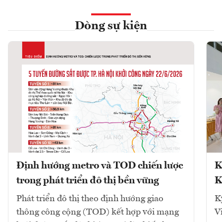
Dòng sự kiện
Định hướng metro và TOD chiến lược
K
trong phát triển đô thị bền vững
K
Phát triển đô thị theo định hướng giao
K
thông công cộng (TOD) kết hợp với mạng
V