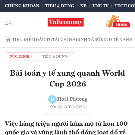
CHỨNG KHOÁN
TIÊU & DÙNG
XE
VNE TV
TECH CO
TIÊU ĐIỂM
ĐẦU TƯ
TÀI CHÍNH
KINH TẾ SỐ
KINH TẾ XANH
SỨC KHỎE
TIÊU & DÙNG
Bài toán y tế xung quanh World
Cup 2026
Hoài Phương
H
09:48, 10/06/2026
Việc hàng triệu người hâm mộ từ hơn 100
quốc gia và vùng lãnh thổ đồng loạt đổ về