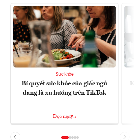
Sức khỏe
Bí quyết sức khỏe của giấc ngủ
Khá
đang là xu hướng trên TikTok
Đọc ngay