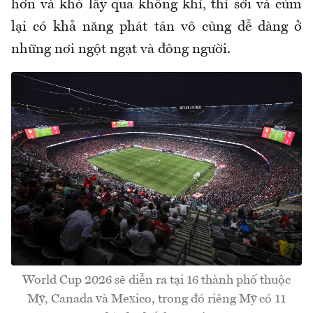
hơn và khó
lây
qua không khí, thì sởi và cúm
lại có khả năng phát tán vô cùng dễ dàng ở
những nơi ngột ngạt và đông người.
World Cup 2026 sẽ diễn ra tại 16 thành phố thuộc
Mỹ, Canada và Mexico, trong đó riêng Mỹ có 11