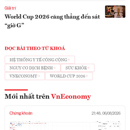
Giải trí
World Cup 2026 căng thẳng đến sát
“giờ G”
ĐỌC BÀI THEO TỪ KHOÁ
HỆ THỐNG Y TẾ CÔNG CỘNG
NGUY CƠ DỊCH BỆNH
SỨC KHỎE
VNECONOMY
WORLD CUP 2026
Mới nhất trên
VnEconomy
Chứng khoán
21:48, 06/08/2026