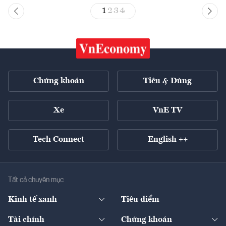
1
2
3
4
Chứng khoán
Tiêu & Dùng
Xe
VnE TV
Tech Connect
English ++
Tất cả chuyên mục
Kinh tế xanh
Tiêu điểm
Chuyển động xanh
Tài chính
Chứng khoán