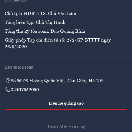
Ban Biên tập
Ẩm thực
Chủ tịch HĐBT: TS. Chử Văn Lâm
Tổng biên tập: Chử Thị Hạnh
Tổng thư ký tòa soạn: Đào Quang Bính
Giấy phép Tạp chí điện tử số: 272/GP-BTTTT ngày
26/6/2020
Liên hệ tòa soạn
Số 96-98 Hoàng Quốc Việt, Cầu Giấy, Hà Nội
02437552050
Liên hệ quảng cáo
Theo dõi VnEconomy