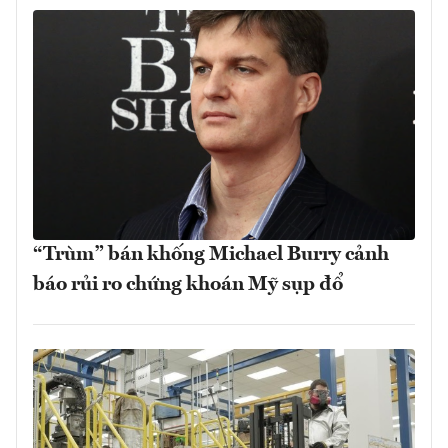
“Trùm” bán khống Michael Burry cảnh
báo rủi ro chứng khoán Mỹ sụp đổ