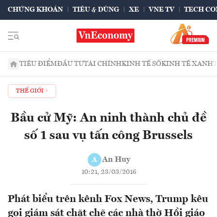
CHỨNG KHOÁN
TIÊU & DÙNG
XE
VNE TV
TECH CO
TIÊU ĐIỂM
ĐẦU TƯ
TÀI CHÍNH
KINH TẾ SỐ
KINH TẾ XANH
THẾ GIỚI
Bầu cử Mỹ: An ninh thành chủ đề
số 1 sau vụ tấn công Brussels
An Huy
A
10:21, 23/03/2016
Phát biểu trên kênh Fox News, Trump kêu
gọi giám sát chặt chẽ các nhà thờ Hồi giáo