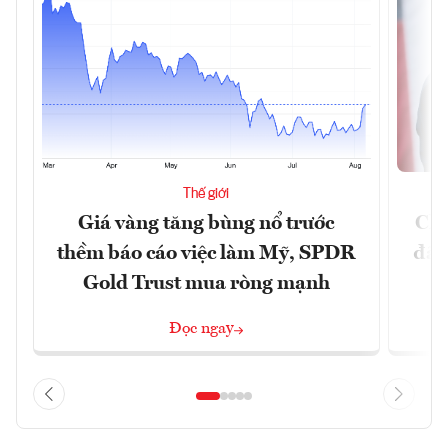
Thế giới
Giá vàng tăng bùng nổ trước
Chí
thềm báo cáo việc làm Mỹ, SPDR
đã 
Gold Trust mua ròng mạnh
Đọc ngay