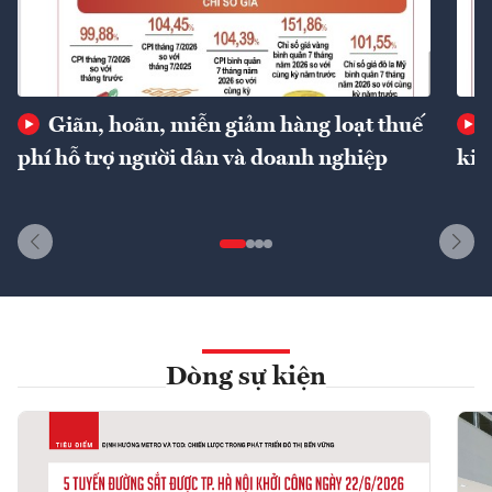
Giãn, hoãn, miễn giảm hàng loạt thuế
phí hỗ trợ người dân và doanh nghiệp
kin
Dòng sự kiện