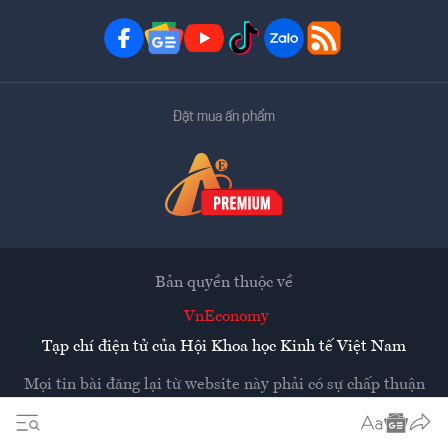
Đặt mua ấn phẩm
Bản quyền thuộc về
VnEconomy
Tạp chí điện tử của Hội Khoa học Kinh tế Việt Nam
Mọi tin bài đăng lại từ website này phải có sự chấp thuận
bằng văn bản của
Tạp chí Kinh tế Việt Nam - VnEconomy
Các trang liên kết ra ngoài sẽ được mở ra ở cửa sổ mới.