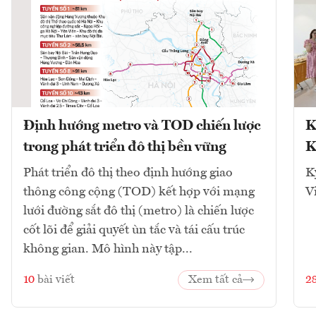
Định hướng metro và TOD chiến lược
K
trong phát triển đô thị bền vững
K
Phát triển đô thị theo định hướng giao
K
thông công cộng (TOD) kết hợp với mạng
V
lưới đường sắt đô thị (metro) là chiến lược
cốt lõi để giải quyết ùn tắc và tái cấu trúc
không gian. Mô hình này tập...
10
bài viết
Xem tất cả
2