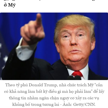
ở Mỹ
Theo tỷ phú Donald Trump, nhà chức trách Mỹ “cần
có khả năng làm bất kỳ điều gì mà họ phải làm” để lấy
thông tin nhằm ngăn chặn nguy cơ xảy ra các vụ
khủng bố trong tương lai - Ảnh: Getty/CNN.