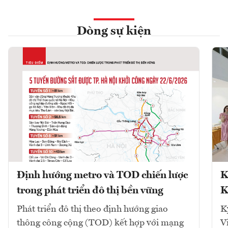
Dòng sự kiện
Định hướng metro và TOD chiến lược
K
trong phát triển đô thị bền vững
K
Phát triển đô thị theo định hướng giao
K
thông công cộng (TOD) kết hợp với mạng
V