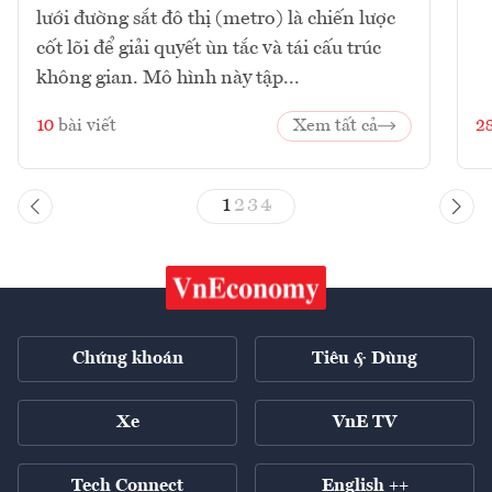
lưới đường sắt đô thị (metro) là chiến lược
cốt lõi để giải quyết ùn tắc và tái cấu trúc
không gian. Mô hình này tập...
10
bài viết
Xem tất cả
2
1
2
3
4
Chứng khoán
Tiêu & Dùng
Xe
VnE TV
Tech Connect
English ++