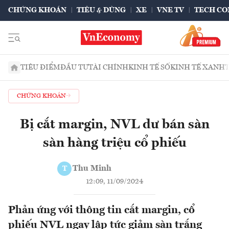
CHỨNG KHOÁN
TIÊU & DÙNG
XE
VNE TV
TECH CO
TIÊU ĐIỂM
ĐẦU TƯ
TÀI CHÍNH
KINH TẾ SỐ
KINH TẾ XANH
CHỨNG KHOÁN
Bị cắt margin, NVL dư bán sàn
sàn hàng triệu cổ phiếu
Thu Minh
T
12:09, 11/09/2024
Phản ứng với thông tin cắt margin, cổ
phiếu NVL ngay lập tức giảm sàn trắng