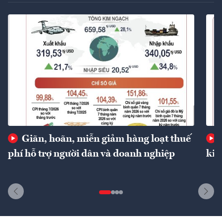
Giãn, hoãn, miễn giảm hàng loạt thuế
phí hỗ trợ người dân và doanh nghiệp
kin