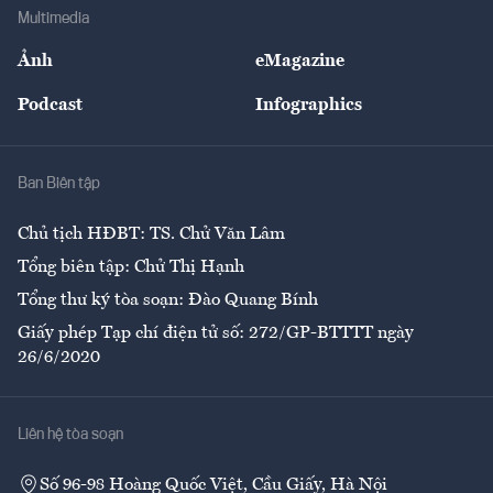
Địa phương
Thị trường
Bảo hiểm
Multimedia
Sự kiện
Nhân lực
Ảnh
eMagazine
Đẹp +
An sinh
Podcast
Infographics
Giải trí
Y tế
Nhà
Ban Biên tập
Ẩm thực
Chủ tịch HĐBT: TS. Chử Văn Lâm
Tổng biên tập: Chử Thị Hạnh
Tổng thư ký tòa soạn: Đào Quang Bính
Giấy phép Tạp chí điện tử số: 272/GP-BTTTT ngày
26/6/2020
Liên hệ tòa soạn
Số 96-98 Hoàng Quốc Việt, Cầu Giấy, Hà Nội