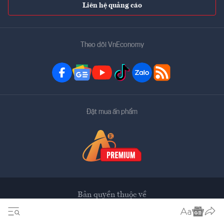
Liên hệ quảng cáo
Theo dõi VnEconomy
Đặt mua ấn phẩm
Bản quyền thuộc về
VnEconomy