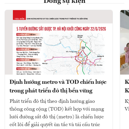
Dòng sự kiện
Định hướng metro và TOD chiến lược
K
trong phát triển đô thị bền vững
K
Phát triển đô thị theo định hướng giao
K
thông công cộng (TOD) kết hợp với mạng
V
lưới đường sắt đô thị (metro) là chiến lược
cốt lõi để giải quyết ùn tắc và tái cấu trúc