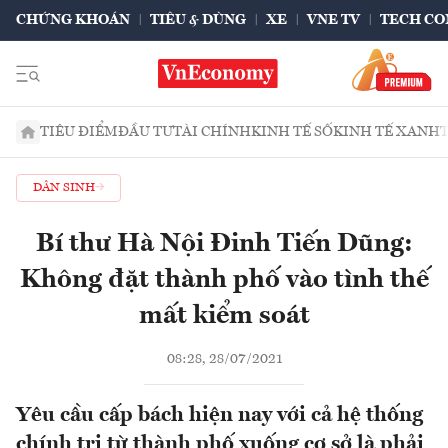
CHỨNG KHOÁN
TIÊU & DÙNG
XE
VNE TV
TECH CO
TIÊU ĐIỂM
ĐẦU TƯ
TÀI CHÍNH
KINH TẾ SỐ
KINH TẾ XANH
DÂN SINH
Bí thư Hà Nội Đinh Tiến Dũng:
Không đặt thành phố vào tình thế
mất kiểm soát
08:28, 28/07/2021
Yêu cầu cấp bách hiện nay với cả hệ thống
chính trị từ thành phố xuống cơ sở là phải