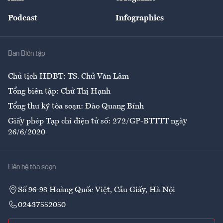
Đẹp +
An sinh
Podcast
Infographics
Giải trí
Y tế
Nhà
Ban Biên tập
Ẩm thực
Chủ tịch HĐBT: TS. Chử Văn Lâm
Tổng biên tập: Chử Thị Hạnh
Tổng thư ký tòa soạn: Đào Quang Bính
Giấy phép Tạp chí điện tử số: 272/GP-BTTTT ngày
26/6/2020
Liên hệ tòa soạn
Số 96-98 Hoàng Quốc Việt, Cầu Giấy, Hà Nội
02437552050