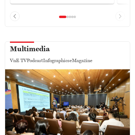
Multimedia
VnE TV
Podcast
Infographics
eMagazine