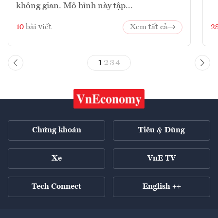
không gian. Mô hình này tập...
10
bài viết
Xem tất cả
2
1
2
3
4
Chứng khoán
Tiêu & Dùng
Xe
VnE TV
Tech Connect
English ++