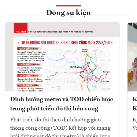
Dòng sự kiện
Định hướng metro và TOD chiến lược
K
trong phát triển đô thị bền vững
K
Phát triển đô thị theo định hướng giao
K
thông công cộng (TOD) kết hợp với mạng
V
lưới đường sắt đô thị (metro) là chiến lược