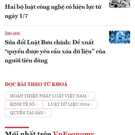
Hai bộ luật công nghệ có hiệu lực từ
ngày 1/7
Dân sinh
Sửa đổi Luật Bưu chính: Đề xuất
“quyền được yêu cầu xóa dữ liệu” của
người tiêu dùng
ĐỌC BÀI THEO TỪ KHOÁ
HOÀN THIỆN PHÁP LUẬT VIỆT NAM
KINH TẾ SỐ
LUẬT DỮ LIỆU 2024
QUYỀN TÀI SẢN
Mới nhất trên
VnEconomy