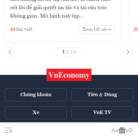
cốt lõi để giải quyết ùn tắc và tái cấu trúc
không gian. Mô hình này tập...
10
bài viết
Xem tất cả
2
1
2
3
4
Chứng khoán
Tiêu & Dùng
Xe
VnE TV
Tech Connect
English ++