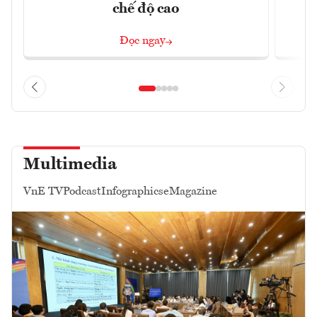
chế độ cao
Đọc ngay
Multimedia
VnE TV
Podcast
Infographics
eMagazine