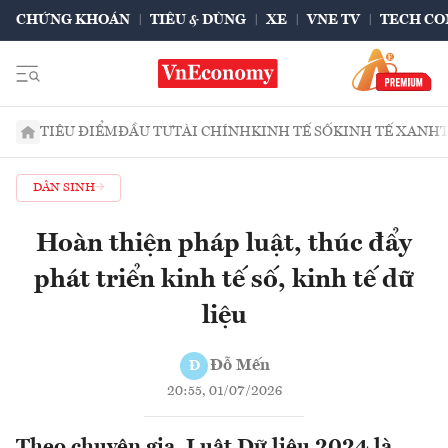
CHỨNG KHOÁN
TIÊU & DÙNG
XE
VNE TV
TECH CO
TIÊU ĐIỂM
ĐẦU TƯ
TÀI CHÍNH
KINH TẾ SỐ
KINH TẾ XANH
DÂN SINH
Hoàn thiện pháp luật, thúc đẩy
phát triển kinh tế số, kinh tế dữ
liệu
Đỗ Mến
Đ
20:55, 01/07/2026
Theo chuyên gia, Luật Dữ liệu 2024 là