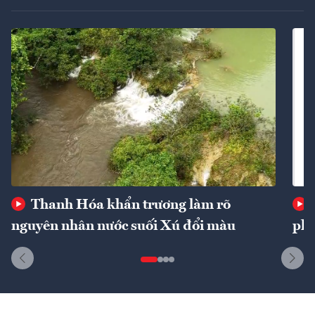
Thanh Hóa khẩn trương làm rõ
nguyên nhân nước suối Xú đổi màu
phí