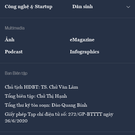
Tạp chí kinh tế Việt Nam
eMagazine
Nhà đầu tư
Du lịch
Công nghệ & Startup
Dân sinh
Tư vấn
Nông sản
Doanh nhân
Tư vấn Tiêu & Dùng
Infographics
Hạ tầng
Sức khỏe
Khung pháp lý
Doanh nghiệp
Địa phương
Thị trường
Bảo hiểm
Multimedia
Sự kiện
Nhân lực
Ảnh
eMagazine
Đẹp +
An sinh
Podcast
Infographics
Giải trí
Y tế
Nhà
Ban Biên tập
Ẩm thực
Chủ tịch HĐBT: TS. Chử Văn Lâm
Tổng biên tập: Chử Thị Hạnh
Tổng thư ký tòa soạn: Đào Quang Bính
Giấy phép Tạp chí điện tử số: 272/GP-BTTTT ngày
26/6/2020