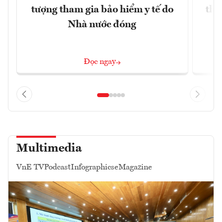
tượng tham gia bảo hiểm y tế do
thấ
Nhà nước đóng
Đọc ngay
Multimedia
VnE TV
Podcast
Infographics
eMagazine