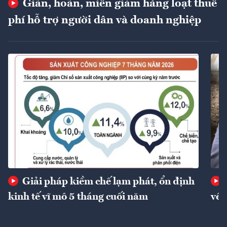
Giãn, hoãn, miễn giảm hàng loạt thuế
phí hỗ trợ người dân và doanh nghiệp
Giải pháp kiềm chế lạm phát, ổn định
kinh tế vĩ mô 5 tháng cuối năm
về 