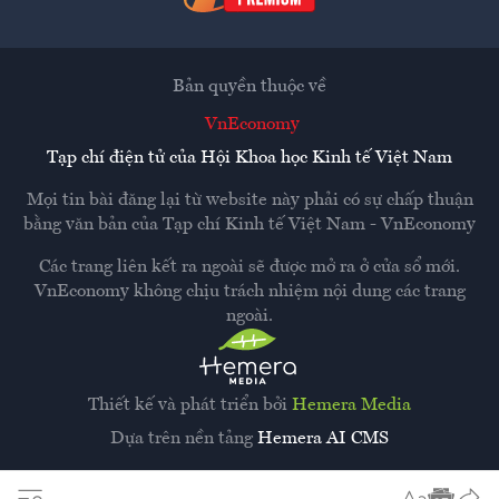
Bản quyền thuộc về
VnEconomy
Tạp chí điện tử của Hội Khoa học Kinh tế Việt Nam
Mọi tin bài đăng lại từ website này phải có sự chấp thuận
bằng văn bản của
Tạp chí Kinh tế Việt Nam - VnEconomy
Các trang liên kết ra ngoài sẽ được mở ra ở cửa sổ mới.
VnEconomy không chịu trách nhiệm nội dung các trang
ngoài.
Thiết kế và phát triển bởi
Hemera Media
Dựa trên nền tảng
Hemera AI CMS