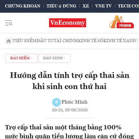
CHỨNG KHOÁN
TIÊU & DÙNG
XE
VNE TV
TECH CO
TIÊU ĐIỂM
ĐẦU TƯ
TÀI CHÍNH
KINH TẾ SỐ
KINH TẾ XANH
BẢO HIỂM
DÂN SINH
Hướng dẫn tính trợ cấp thai sản
khi sinh con thứ hai
Phúc Minh
P
20:21, 29/06/2026
Trợ cấp thai sản một tháng bằng 100%
mức bình quân tiền lương làm căn cứ đóng