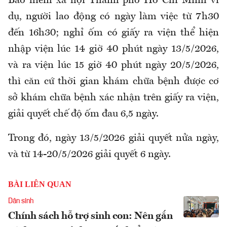
Bảo hiểm xã hội Thành phố Hồ Chí Minh ví
dụ, n
gười lao động có ngày làm việc từ 7h30
đến 16h30; nghỉ ốm có
g
iấy ra viện thể hiện
nhập viện lúc 14 giờ 40 phút ngày 13/5/2026
,
và ra viện lúc 15 giờ 40 phút ngày 20/5/2026
,
thì căn cứ thời gian khám chữa bệnh được cơ
sở
khám chữa bệnh
xác nhận trên
g
iấy ra viện,
giải quyết chế độ ốm đau 6,5 ngày
.
Trong đó, ngày 13/5/2026 giải quyết nửa ngày,
và từ 14-20/5/2026 giải quyết 6 ngày.
BÀI LIÊN QUAN
Dân sinh
Chính sách hỗ trợ sinh con: Nên gắn