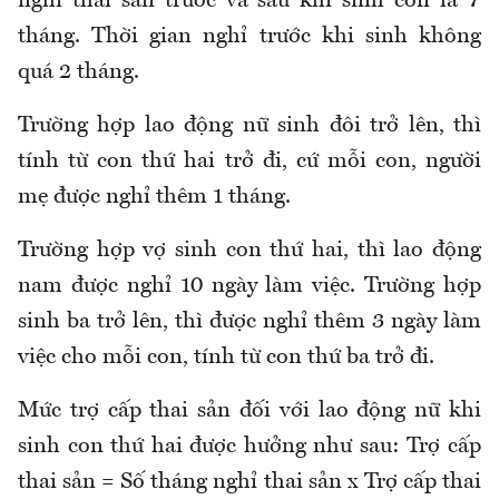
nghỉ thai sản trước và sau khi sinh con là 7
tháng
. T
hời gian nghỉ trước khi sinh không
quá 2 tháng.
Trường hợp lao động nữ sinh đôi trở lên
,
thì
tính từ con thứ hai trở đi, cứ mỗi con, người
mẹ được nghỉ thêm 1 tháng.
Trường hợp vợ sinh con thứ hai
,
thì lao động
nam được nghỉ 10 ngày làm việc. Trường hợp
sinh ba trở lên
,
thì được nghỉ thêm 3 ngày làm
việc cho mỗi con
,
tính từ con thứ ba trở đi.
Mức t
rợ cấp thai sản
đối với
lao động nữ khi
sinh con thứ hai được hưởng
như sau:
Trợ cấp
thai sản = Số tháng nghỉ thai sản x Trợ cấp thai