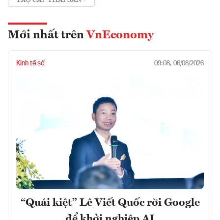
TRỢ CẤP THAI SẢN
Mới nhất trên
VnEconomy
Kinh tế số
09:08, 06/08/2026
“Quái kiệt” Lê Viết Quốc rời Google
để khởi nghiệp AI