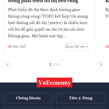
trong phát triển đô thị bền vững
K
Phát triển đô thị theo định hướng giao
K
thông công cộng (TOD) kết hợp với mạng
V
lưới đường sắt đô thị (metro) là chiến lược
cốt lõi để giải quyết ùn tắc và tái cấu trúc
không gian. Mô hình này tập...
10
bài viết
Xem tất cả
2
1
2
3
4
Chứng khoán
Tiêu & Dùng