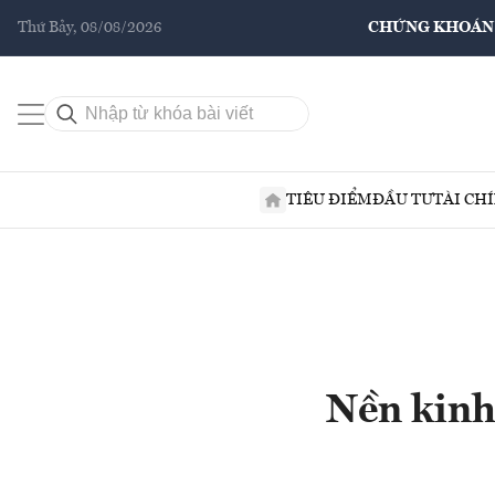
Thứ Bảy, 08/08/2026
CHỨNG KHOÁN
TIÊU ĐIỂM
ĐẦU TƯ
TÀI CH
Nền kinh