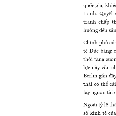
quốc gia, khiế
tranh. Quyết
tranh chấp t
hưởng đến sản 
Chính phủ của
tế Đức bằng 
thời tăng cườ
lực này vẫn c
Berlin gần đâ
thái có thể c
lấy nguồn tài 
Ngoài tỷ lệ th
số kinh tế củ