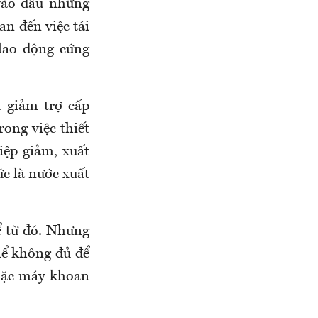
 vào đầu những
n đến việc tái
 lao động cứng
 giảm trợ cấp
ong việc thiết
iệp giảm, xuất
ức là nước xuất
ể từ đó. Nhưng
hể không đủ để
hoặc máy khoan