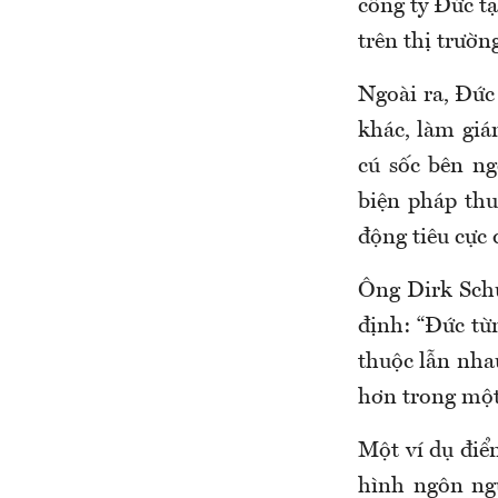
công ty Đức t
trên thị trườn
Ngoài ra, Đức
khác, làm giá
cú sốc bên ng
biện pháp th
động tiêu cực 
Ông Dirk Schu
định: “Đức từ
thuộc lẫn nha
hơn trong một 
Một ví dụ điể
hình ngôn ngữ