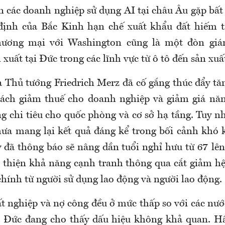
n các doanh nghiệp sử dụng AI tại châu Âu gặp bất
 định của Bắc Kinh hạn chế xuất khẩu đất hiếm t
hương mại với Washington cũng là một đòn gi
xuất tại Đức trong các lĩnh vực từ ô tô đến sản xuấ
 Thủ tướng Friedrich Merz đã cố gắng thúc đẩy tă
cách giảm thuế cho doanh nghiệp và giảm giá năn
ng chi tiêu cho quốc phòng và cơ sở hạ tầng. Tuy n
hưa mang lại kết quả đáng kể trong bối cảnh khó 
y đã thông báo sẽ nâng dần tuổi nghỉ hưu từ 67 lê
ải thiện khả năng cạnh tranh thông qua cắt giảm hệ
chính từ người sử dụng lao động và người lao động.
ất nghiệp và nợ công đều ở mức thấp so với các nướ
a Đức đang cho thấy dấu hiệu không khả quan. H