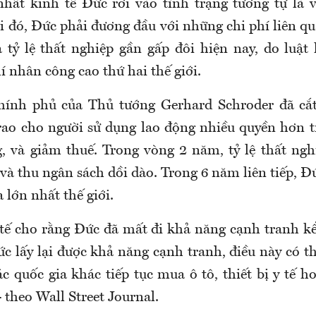
hất kinh tế Đức rơi vào tình trạng tương tự là
 đó, Đức phải đương đầu với những chi phí liên qua
 tỷ lệ thất nghiệp gần gấp đôi hiện nay, do luật
í nhân công cao thứ hai thế giới.
ính phủ của Thủ tướng Gerhard Schroder đã cắt
trao cho người sử dụng lao động nhiều quyền hơn tr
, và giảm thuế. Trong vòng 2 năm, tỷ lệ thất ngh
và thu ngân sách dồi dào. Trong 6 năm liên tiếp, Đ
lớn nhất thế giới.
tế cho rằng Đức đã mất đi khả năng cạnh tranh k
ức lấy lại được khả năng cạnh tranh, điều này có t
ác quốc gia khác tiếp tục mua ô tô, thiết bị y tế 
theo Wall Street Journal.