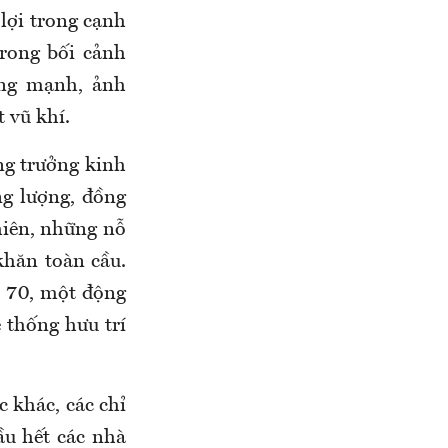
 lợi trong cạnh
rong bối cảnh
áng mạnh, ảnh
t vũ khí.
ng trưởng kinh
g lượng, đồng
hiên, những nỗ
khăn toàn cầu.
n 70, một động
 thống hưu trí
c khác, các chỉ
ầu hết các nhà