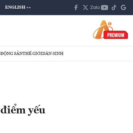
ENGLISH ++
 ĐỘNG SẢN
THẾ GIỚI
DÂN SINH
 điểm yếu