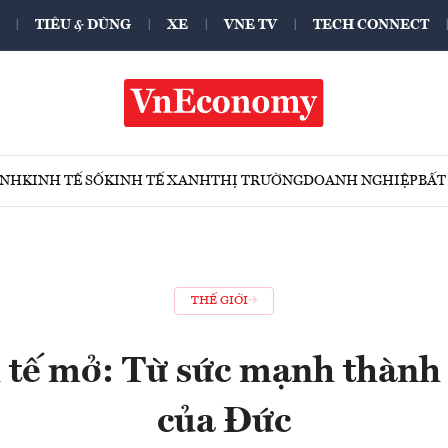
TIÊU & DÙNG
XE
VNE TV
TECH CONNECT
ÍNH
KINH TẾ SỐ
KINH TẾ XANH
THỊ TRƯỜNG
DOANH NGHIỆP
BẤT
THẾ GIỚI
 tế mở: Từ sức mạnh thành
của Đức