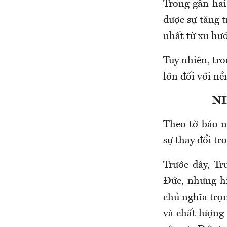
Trong gần hai
được sự tăng t
nhất từ xu hư
Tuy nhiên, tro
lớn đối với nề
NH
Theo tờ báo n
sự thay đổi t
Trước đây, Tr
Đức, nhưng hi
chủ nghĩa trọ
và chất lượng