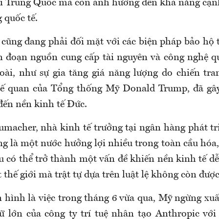
ại Trung Quốc mà còn ảnh hưởng đến khả năng cạn
g quốc tế.
 cũng đang phải đối mặt với các biện pháp bảo hộ t
n đoạn nguồn cung cấp tài nguyên và công nghệ q
oài, như sự gia tăng giá năng lượng do chiến tra
uế quan của Tổng thống Mỹ Donald Trump, đã gây
đến nền kinh tế Đức.
macher, nhà kinh tế trưởng tại ngân hàng phát t
ng là một nước hưởng lợi nhiều trong toàn cầu hóa
u có thể trở thành một vấn đề khiến nền kinh tế dễ
thế giới mà trật tự dựa trên luật lệ không còn đượ
n hình là việc trong tháng 6 vừa qua, Mỹ ngừng xu
 lớn của công ty trí tuệ nhân tạo Anthropic với