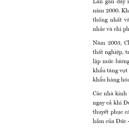
Lần gần đây n
năm 2000. Khi
thống nhất và
nhắc và chi ph
Năm 2003, Ch
thất nghiệp, 
lập mức lương
khẩu tăng vọt 
khẩu hàng hóa 
Các nhà kinh 
ngay cả khi Đ
thuyết phục c
hầm của Đức - 