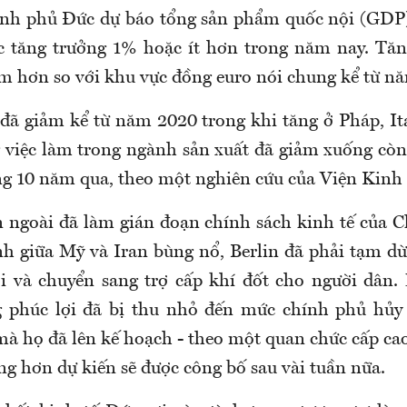
ính phủ Đức dự báo tổng sản phẩm quốc nội (GDP
ức tăng trưởng 1% hoặc ít hơn trong năm nay. Tă
m hơn so với khu vực đồng euro nói chung kể từ n
đã giảm kể từ năm 2020 trong khi tăng ở Pháp, It
 việc làm trong ngành sản xuất đã giảm xuống còn 
ng 10 năm qua, theo một nghiên cứu của Viện Kinh 
n ngoài đã làm gián đoạn chính sách kinh tế của 
nh giữa Mỹ và Iran bùng nổ, Berlin đã phải tạm dừ
i và chuyển sang trợ cấp khí đốt cho người dân.
g phúc lợi đã bị thu nhỏ đến mức chính phủ hủy 
mà họ đã lên kế hoạch - theo một quan chức cấp cao
g hơn dự kiến sẽ được công bố sau vài tuần nữa.