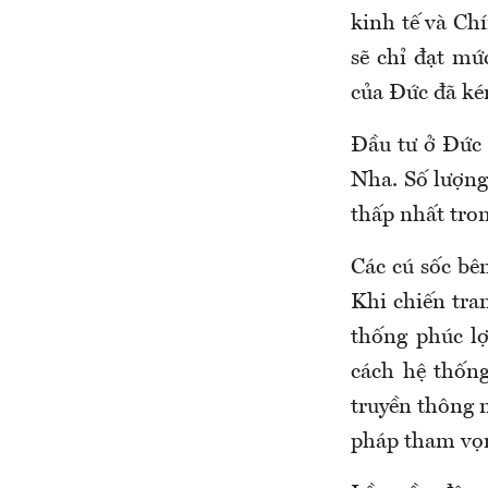
kinh tế và Ch
sẽ chỉ đạt m
của Đức đã ké
Đầu tư ở Đức 
Nha. Số lượng
thấp nhất tro
Các cú sốc bê
Khi chiến tra
thống phúc lợ
cách hệ thốn
truyền thông 
pháp tham vọn