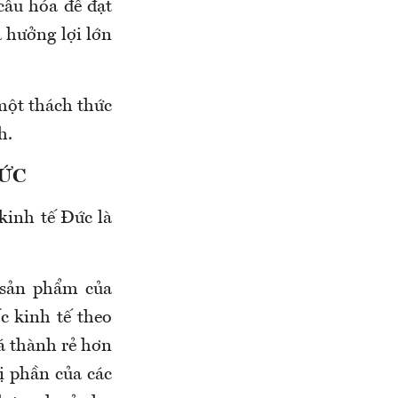
cầu hóa để đạt
a hưởng lợi lớn
 một thách thức
h.
ĐỨC
kinh tế Đức là
c sản phẩm của
c kinh tế theo
á thành rẻ hơn
ị phần của các