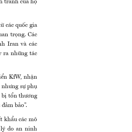
h tranh của họ
ừ các quốc gia
uan trọng. Các
nh Iran và các
 ra những tác
riển KfW, nhận
, nhưng sự phụ
 bị tổn thương
c đảm bảo”.
ất khẩu các mô
 lý do an ninh