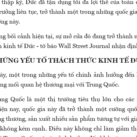
 thập kỷ, Đức đã tận dụng tối đa lợi thế của toàn 
rưởng liên tục, trở thành một trong những quốc gi
ớng này.
ng bối cảnh hiện tại, sự mở cửa đó đang trở thành
n kinh tế Đức - tờ báo Wall Street Journal nhận địn
ỮNG YẾU TỐ THÁCH THỨC KINH TẾ 
ày, một trong những yếu tố chính ảnh hưởng đến 
rong mối quan hệ thương mại với Trung Quốc.
ung Quốc là một thị trường tiêu thụ lớn cho cá
ện nay, quốc gia này đã trở thành một cường quố
ng thương, sản xuất nhiều sản phẩm tương tự với gi
 không kém cạnh. Điều này không chỉ làm giảm th