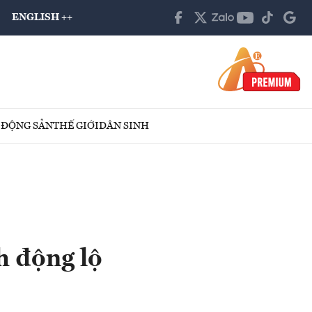
ENGLISH ++
 ĐỘNG SẢN
THẾ GIỚI
DÂN SINH
h động lộ