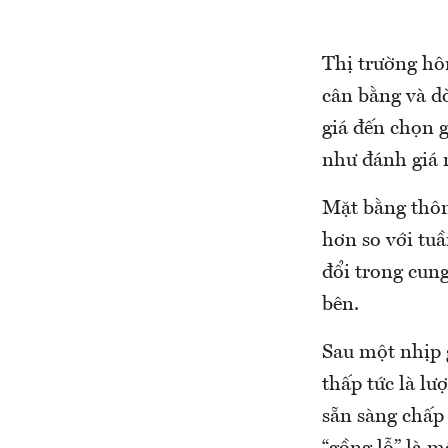
Thị trường hôm
cân bằng và d
giá đến chọn g
như đánh giá r
Mặt bằng thôn
hơn so với tuầ
đổi trong cun
bên.
Sau một nhịp g
thấp tức là lư
sẵn sàng chấp