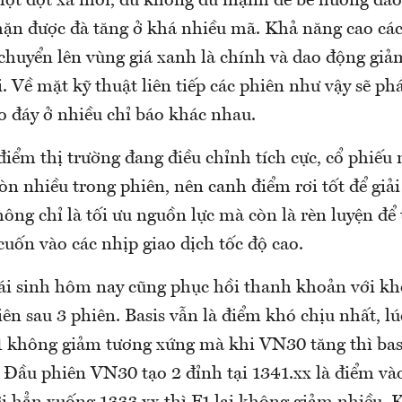
một đợt xả mới, dù không đủ mạnh để bẻ hướng đảo 
ặn được đà tăng ở khá nhiều mã. Khả năng cao các
chuyển lên vùng giá xanh là chính và dao động giả
i. Về mặt kỹ thuật liên tiếp các phiên như vậy sẽ phá
o đáy ở nhiều chỉ báo khác nhau.
điểm thị trường đang điều chỉnh tích cực, cổ phiếu
n nhiều trong phiên, nên canh điểm rơi tốt để giả
ông chỉ là tối ưu nguồn lực mà còn là rèn luyện để
uốn vào các nhịp giao dịch tốc độ cao.
ái sinh hôm nay cũng phục hồi thanh khoản với kh
iên sau 3 phiên. Basis vẫn là điểm khó chịu nhất, 
F1 không giảm tương xứng mà khi VN30 tăng thì basi
 Đầu phiên VN30 tạo 2 đỉnh tại 1341.xx là điểm vào