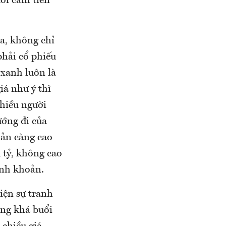
ười cầm tiền
a, không chỉ
phải cổ phiếu
xanh luôn là
iá như ý thì
nhiều người
ướng đi của
oản càng cao
 tỷ, không cao
anh khoản.
iện sự tranh
ăng khá buổi