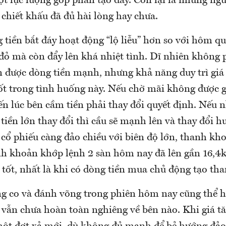
ột lực lượng góp phần tạo đáy. Còn lại là những ng
chiết khấu đã đủ hài lòng hay chưa.
tiền bắt đáy hoạt động “lộ liễu” hơn so với hôm qu
đỏ mà còn đẩy lên khá nhiệt tình. Dĩ nhiên không 
 được dòng tiền mạnh, nhưng khả năng duy trì giá 
ốt trong tình huống này. Nếu chờ mãi không được g
ến lúc bên cầm tiền phải thay đổi quyết định. Nếu 
 tiền lớn thay đổi thì cầu sẽ mạnh lên và thay đổi h
c cổ phiếu càng đảo chiều với biên độ lớn, thanh kh
nh khoản khớp lệnh 2 sàn hôm nay đã lên gần 16,4k
 tốt, nhất là khi có dòng tiền mua chủ động tạo th
ng co và đánh võng trong phiên hôm nay cũng thể h
 vẫn chưa hoàn toàn nghiêng về bên nào. Khi giá t