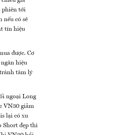
chiều giá
 phiên tới
m nếu có sẽ
t tín hiệu
 mua được. Cơ
i ngân hiệu
 tránh tâm lý
ối ngoại Long
lúc VN30 giảm
s lại có xu
 Short đẹp thì