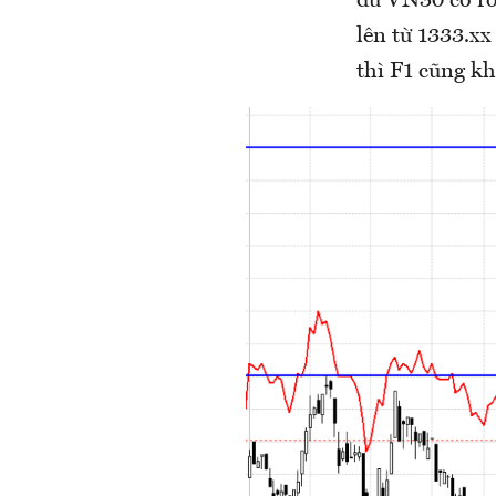
dù VN30 có rơ
lên từ 1333.x
thì F1 cũng kh