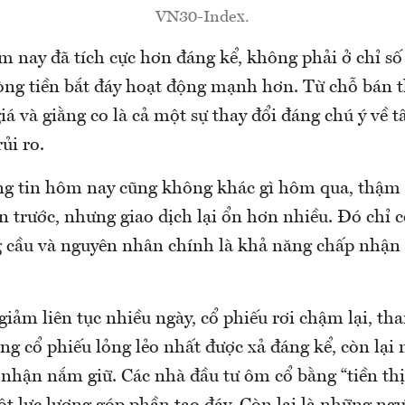
VN30-Index.
 nay đã tích cực hơn đáng kể, không phải ở chỉ số
òng tiền bắt đáy hoạt động mạnh hơn. Từ chỗ bán t
iá và giằng co là cả một sự thay đổi đáng chú ý về 
ủi ro.
g tin hôm nay cũng không khác gì hôm qua, thậm 
n trước, nhưng giao dịch lại ổn hơn nhiều. Đó chỉ c
g cầu và nguyên nhân chính là khả năng chấp nhận 
iảm liên tục nhiều ngày, cổ phiếu rơi chậm lại, t
ợng cổ phiếu lỏng lẻo nhất được xả đáng kể, còn lại
 nhận nắm giữ. Các nhà đầu tư ôm cổ bằng “tiền thị