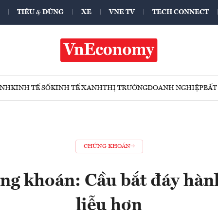
TIÊU & DÙNG
XE
VNE TV
TECH CONNECT
ÍNH
KINH TẾ SỐ
KINH TẾ XANH
THỊ TRƯỜNG
DOANH NGHIỆP
BẤT
CHỨNG KHOÁN
ng khoán: Cầu bắt đáy hàn
liễu hơn