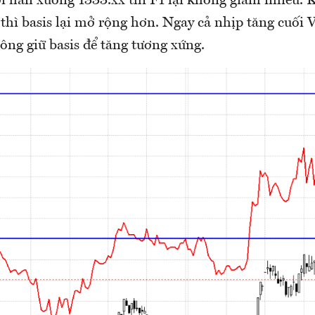
i hẳn xuống 1333.xx thì F1 lại không giảm nhiều.
x thì basis lại mở rộng hơn. Ngay cả nhịp tăng cuố
ông giữ basis để tăng tương xứng.