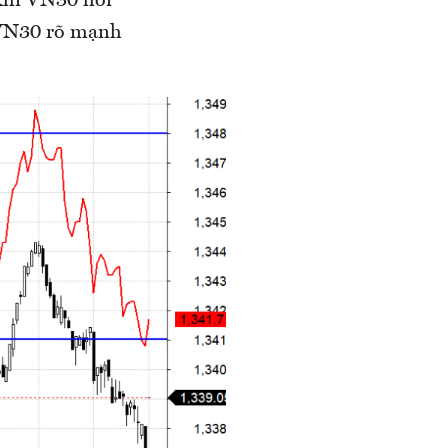
 Khi VN30 hồi
i VN30 rõ mạnh