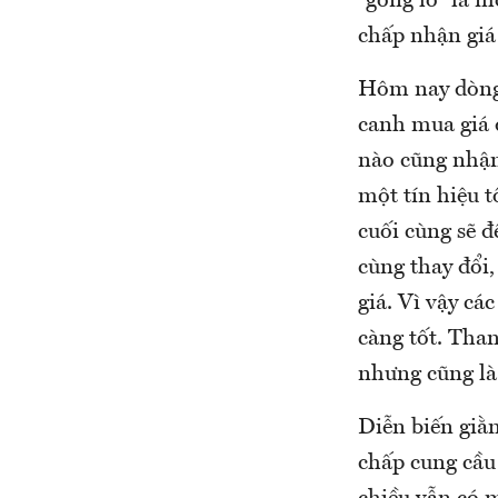
“gồng lỗ” là m
chấp nhận giá 
Hôm nay dòng 
canh mua giá 
nào cũng nhận
một tín hiệu t
cuối cùng sẽ đ
cùng thay đổi,
giá. Vì vậy cá
càng tốt. Tha
nhưng cũng là
Diễn biến giằ
chấp cung cầu