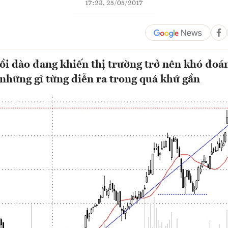
17:23, 25/05/2017
ồi dào đang khiến thị trường trở nên khó đoá
những gì từng diễn ra trong quá khứ gần