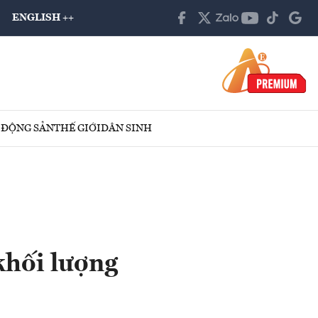
ENGLISH ++
 ĐỘNG SẢN
THẾ GIỚI
DÂN SINH
khối lượng