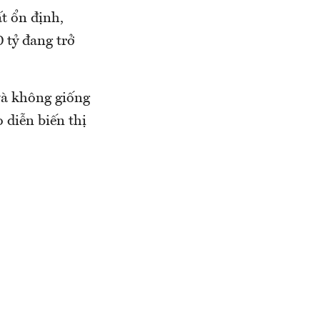
ất ổn định,
0 tỷ đang trở
và không giống
 diễn biến thị