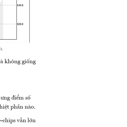
h.
và không giống
hưng điểm số
nhiệt phần nào.
e-chips vẫn lớn