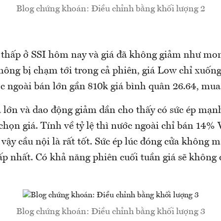
Blog chứng khoán: Điều chỉnh bằng khối lượng 2
 thấp ở SSI hôm nay và giá đã không giảm như mo
hông bị chạm tới trong cả phiên, giá Low chỉ xuống
c ngoài bán lớn gần 810k giá bình quân 26.64, mua 
á lớn và dao động giảm dần cho thấy có sức ép mạn
họn giá. Tính về tỷ lệ thì nước ngoài chỉ bán 14%
ậy cầu nội là rất tốt. Sức ép lúc đóng cửa không 
p nhất. Có khả năng phiên cuối tuần giá sẽ không đ
Blog chứng khoán: Điều chỉnh bằng khối lượng 3