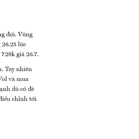
ng đợi. Vùng
 26.25 lúc
728k giá 26.7.
h. Tuy nhiên
 Vol và mua
mạnh dù có đè
iều chỉnh tới