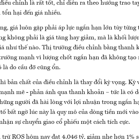
điều chỉnh là rất tốt, chỉ diễn ra theo hướng trao t
tổn hại đến giá nhiều.
ng, giá luôn gặp phải áp lực ngắn hạn lớn tùy từng 
g không phải là giá tăng hay giảm, mà là khối lượn
giá như thế nào. Thị trường điều chỉnh bằng thanh 
 trường mạnh vì lượng chốt ngắn hạn đã không tạo 
ó là do cầu đỡ cũng ổn.
hì bản chất của điều chỉnh là thay đổi kỳ vọng. Kỳ
 mạnh mẽ - phản ánh qua thanh khoản – tức là có d
những người đã hài lòng với lợi nhuận trong ngắn h
 tố bất ngờ lúc này là quy mô của dòng tiền mới vào
nhận sự chuyển giao cổ phiếu một cách tích cực.
 trừ ROS hôm nay đạt 4.046 tỷ, giảm nhẹ hơn 1% 