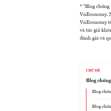
* “Blog chứng
VnEconomy. Nh
VnEconomy tô
và tác giả khô
đánh giá và qu
CHỦ ĐỀ
Blog chứn
Blog chứn
Blog chứn