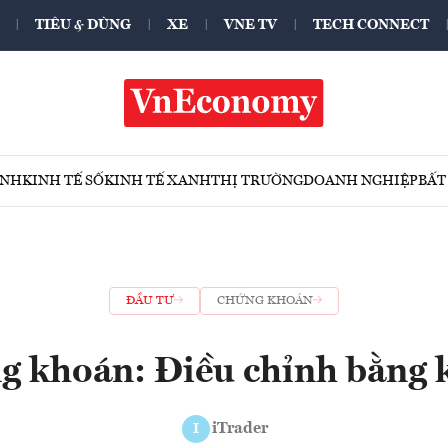
TIÊU & DÙNG
XE
VNE TV
TECH CONNECT
ÍNH
KINH TẾ SỐ
KINH TẾ XANH
THỊ TRƯỜNG
DOANH NGHIỆP
BẤT
ĐẦU TƯ
CHỨNG KHOÁN
g khoán: Điều chỉnh bằng 
iTrader
I