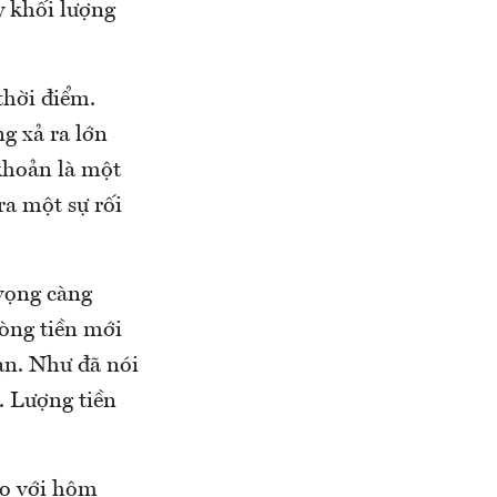
ay khối lượng
thời điểm.
g xả ra lớn
khoản là một
ra một sự rối
 vọng càng
òng tiền mới
ạn. Như đã nói
. Lượng tiền
so với hôm