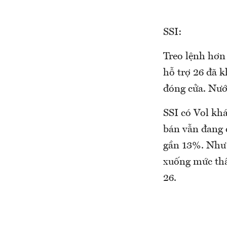
SSI:
Treo lệnh hơn
hỗ trợ 26 đã k
đóng cửa. Nướ
SSI có Vol kh
bán vẫn đang c
gần 13%. Như v
xuống mức thấ
26.