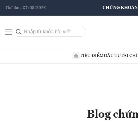
Thứ Sáu, 07/08/2026
CHỨNG KHOÁN
TIÊU ĐIỂM
ĐẦU TƯ
TÀI CH
Blog chứn