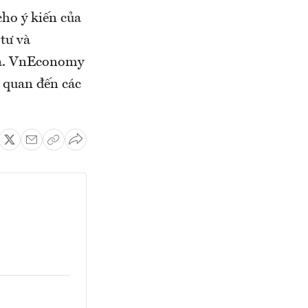
ho ý kiến của
tư và
iả. VnEconomy
n quan đến các