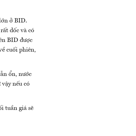
lớn ở BID.
rất dốc và có
iên BID được
về cuối phiên,
vẫn ổn, nước
ư vậy nếu có
i tuần giá sẽ