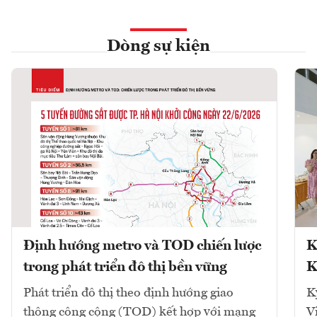
Dòng sự kiện
Định hướng metro và TOD chiến lược
K
trong phát triển đô thị bền vững
K
Phát triển đô thị theo định hướng giao
K
thông công cộng (TOD) kết hợp với mạng
V