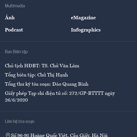
Địa phương
Thị trường
Bảo hiểm
Multimedia
Sự kiện
Nhân lực
Ảnh
eMagazine
Đẹp +
An sinh
Podcast
Infographics
Giải trí
Y tế
Nhà
Ban Biên tập
Ẩm thực
Chủ tịch HĐBT: TS. Chử Văn Lâm
Tổng biên tập: Chử Thị Hạnh
Tổng thư ký tòa soạn: Đào Quang Bính
Giấy phép Tạp chí điện tử số: 272/GP-BTTTT ngày
26/6/2020
Liên hệ tòa soạn
Số 96-98 Hoàng Quốc Việt, Cầu Giấy, Hà Nội