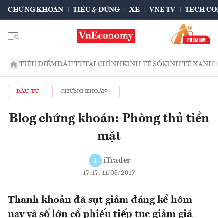
CHỨNG KHOÁN
TIÊU & DÙNG
XE
VNE TV
TECH CO
TIÊU ĐIỂM
ĐẦU TƯ
TÀI CHÍNH
KINH TẾ SỐ
KINH TẾ XANH
ĐẦU TƯ
CHỨNG KHOÁN
Blog chứng khoán: Phòng thủ tiền
mặt
iTrader
I
17:17, 11/08/2017
Thanh khoản đã sụt giảm đáng kể hôm
nay và số lớn cổ phiếu tiếp tục giảm giá