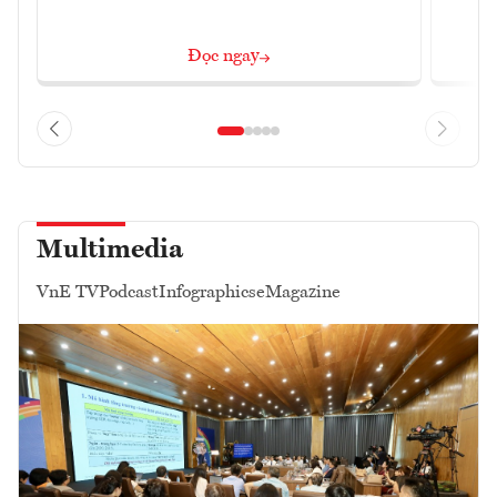
Đọc ngay
Multimedia
VnE TV
Podcast
Infographics
eMagazine