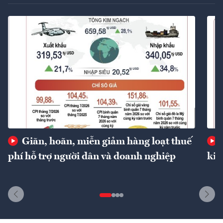
Giãn, hoãn, miễn giảm hàng loạt thuế
phí hỗ trợ người dân và doanh nghiệp
kin