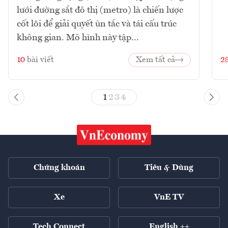
lưới đường sắt đô thị (metro) là chiến lược
cốt lõi để giải quyết ùn tắc và tái cấu trúc
không gian. Mô hình này tập...
10
bài viết
Xem tất cả
2
1
2
3
4
Chứng khoán
Tiêu & Dùng
Xe
VnE TV
Tech Connect
English ++