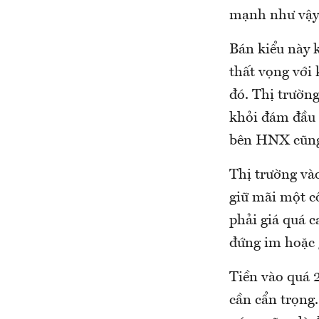
mạnh như vậy
Bán kiểu này 
thất vọng với 
đó. Thị trườn
khỏi đám đầu
bên HNX cũng 
Thị trường và
giữ mãi một cổ
phải giá quá c
đứng im hoặc 
Tiền vào quá 2
cần cẩn trọng.