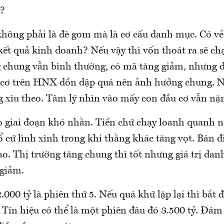
?
không phải là đè gom mà là cơ cấu danh mục. Có vẻ
kết quả kinh doanh? Nếu vậy thì vốn thoát ra sẽ ch
g chung vẫn bình thường, có mã tăng giảm, nhưng 
 cơ trên HNX dồn dập quá nên ảnh hưởng chung. N
xìu theo. Tâm lý nhìn vào mấy con đầu cơ vẫn nặ
o giai đoạn khó nhằn. Tiền chứ chạy loanh quanh n
 cứ lình xình trong khi thằng khác tăng vọt. Bán đi
ao. Thị trường tăng chung thì tốt nhưng giá trị da
giảm.
.000 tỷ là phiên thứ 5. Nếu quá khứ lặp lại thì bắt
 Tín hiệu có thể là một phiên đâu đó 3.500 tỷ. Đám 