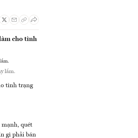
làm cho tình
ay lắm.
o tình trạng
c mạnh, quét
ần gì phải bán