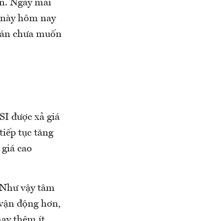
ên. Ngày mai
á này hôm nay
 bán chưa muốn
SI được xả giá
tiếp tục tăng
 giá cao
 Như vậy tâm
 vận động hơn,
ạy thêm ít