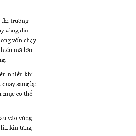
 thị trường
ạy vòng đâu
dòng vốn chạy
hiều mã lớn
ng.
ên nhiều khi
 quay sang lại
nh mục có thể
 đầu vào vùng
lin kin tăng