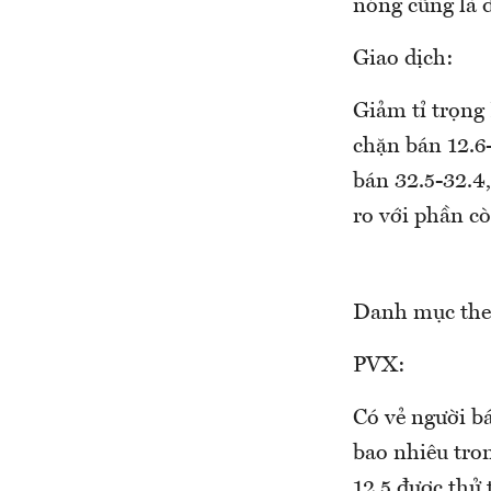
nóng cũng là đ
Giao dịch:
Giảm tỉ trọng
chặn bán 12.6
bán 32.5-32.4,
ro với phần cò
Danh mục the
PVX:
Có vẻ người b
bao nhiêu tron
12.5 được thử 