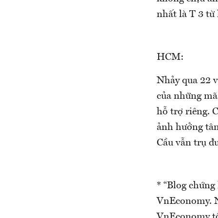
nhất là T 3 từ
HCM:
Nhảy qua 22 v
của những mã 
hỗ trợ riêng. 
ảnh hưởng tâm
Cầu vẫn trụ đư
* “Blog chứng
VnEconomy. Nh
VnEconomy tô