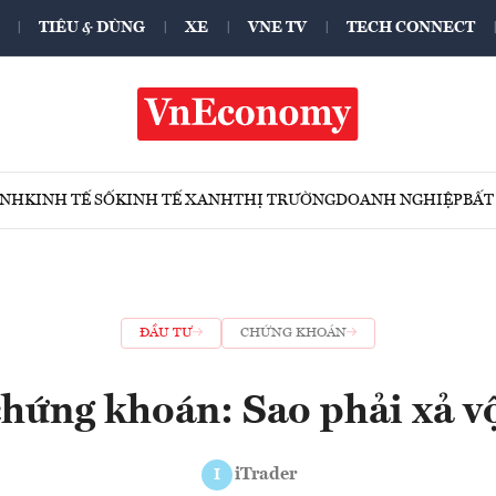
TIÊU & DÙNG
XE
VNE TV
TECH CONNECT
ÍNH
KINH TẾ SỐ
KINH TẾ XANH
THỊ TRƯỜNG
DOANH NGHIỆP
BẤT
ĐẦU TƯ
CHỨNG KHOÁN
chứng khoán: Sao phải xả vộ
iTrader
I