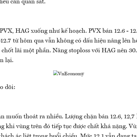
iều cần quan sát.
 PVX, HAG xuống như kế hoạch. PVX bán 12.6 - 12.
-12.7 từ hôm qua vẫn không có dấu hiệu nâng lên
 chốt lãi một phần. Nâng stoploss với HAG nên 30.8
n lại.
o dõi:
án muốn thoát ra nhiều. Lượng chặn bán 12.6, 12,7 
g khi vùng trên đó tiếp tục được chất khá nặng. Vù
thách ác liệt trong buổi chiều. Mức 12.1 vẫn đang t