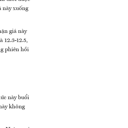
ã này xuống
hặn giá này
 12.3-12.5,
ng phiên hồi
mức này buổi
 này không