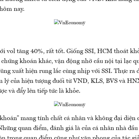
 hôm nay.
ới vol tăng 40%, rất tốt. Giống SSI, HCM thoát kh
chứng khoán khác, vận động nhờ cầu nội tại lạc qu
Cũng xuất hiện rung lắc cùng nhịp với SSI. Thực ra đ
 lý của hiện tượng đuối từ VND, KLS, BVS và HN
ợc và đẩy lên tiếp tức là khỏe.
 khoán” mang tính chất cá nhân và không đại diện c
ững quan điểm, đánh giá là của cá nhân nhà đầu 
n trọng quan điểm cũng như văn phong của tác g