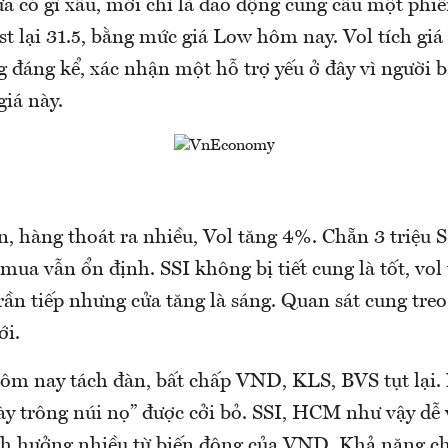
 có gì xấu, mới chỉ là dao động cung cầu một phi
st lại 31.5, bằng mức giá Low hôm nay. Vol tích gi
 đáng kể, xác nhận một hỗ trợ yếu ở đây vì người
iá này.
n, hàng thoát ra nhiều, Vol tăng 4%. Chẵn 3 triệu S
 mua vẫn ổn định. SSI không bị tiết cung là tốt, vol 
rần tiếp nhưng cửa tăng là sáng. Quan sát cung treo
ới.
m nay tách đàn, bất chấp VND, KLS, BVS tụt lại.
này trông núi nọ” được cởi bỏ. SSI, HCM như vậy dễ
h hưởng nhiều từ biến động của VND. Khả năng ch