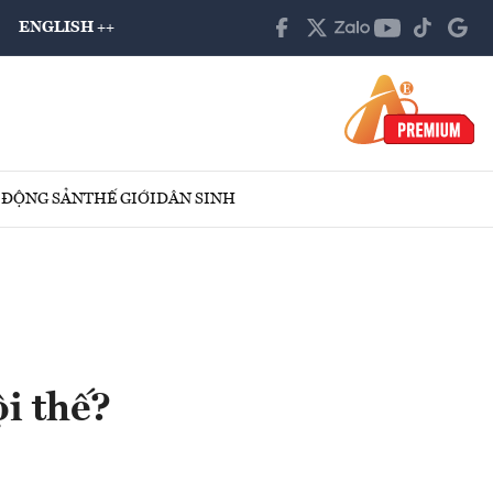
ENGLISH ++
 ĐỘNG SẢN
THẾ GIỚI
DÂN SINH
i thế?