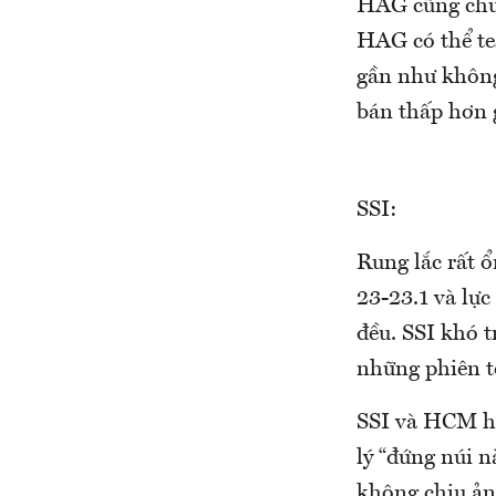
HAG cũng chưa
HAG có thể te
gần như không
bán thấp hơn g
SSI:
Rung lắc rất ổ
23-23.1 và lực
đều. SSI khó t
những phiên t
SSI và HCM hô
lý “đứng núi 
không chịu ản