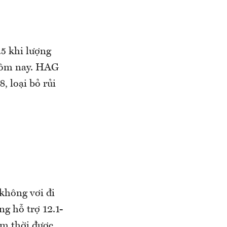
5 khi lượng
 hôm nay. HAG
, loại bỏ rủi
không vơi đi
ng hỗ trợ 12.1-
ạm thời được