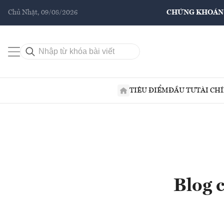
Chủ Nhật, 09/08/2026
CHỨNG KHOÁN
TIÊU ĐIỂM
ĐẦU TƯ
TÀI CH
Blog 