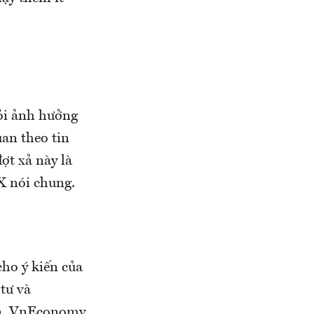
ỏi ảnh hưởng
an theo tin
ợt xả này là
X nói chung.
ho ý kiến của
tư và
iả. VnEconomy