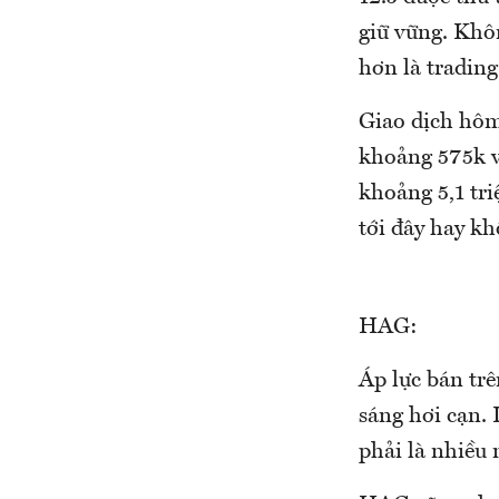
giữ vững. Khô
hơn là trading
Giao dịch hôm
khoảng 575k v
khoảng 5,1 tri
tới đây hay kh
HAG:
Áp lực bán tr
sáng hơi cạn. 
phải là nhiều