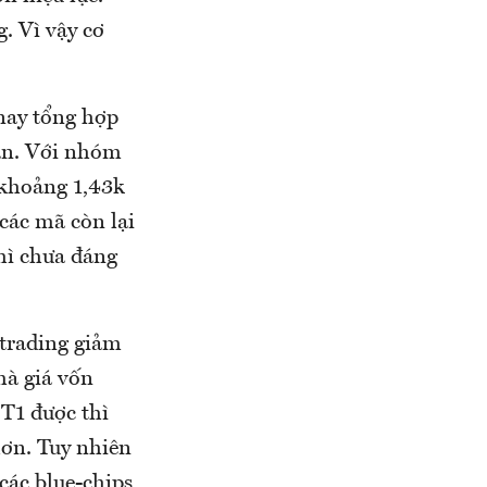
. Vì vậy cơ
nay tổng hợp
àn. Với nhóm
 khoảng 1,43k
các mã còn lại
hì chưa đáng
 trading giảm
mà giá vốn
 T1 được thì
hơn. Tuy nhiên
các blue-chips