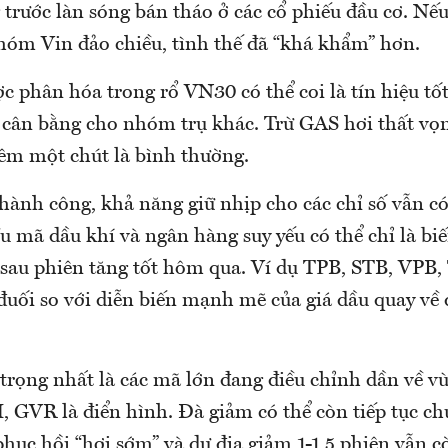
 trước làn sóng bán tháo ở các cổ phiếu đầu cơ. Nế
hóm Vin đảo chiều, tình thế đã “khá khẩm” hơn.
c phân hóa trong rổ VN30 có thể coi là tín hiệu t
 cân bằng cho nhóm trụ khác. Trừ GAS hơi thất vọ
m một chút là bình thường.
hành công, khả năng giữ nhịp cho các chỉ số vẫn có
 mã dầu khí và ngân hàng suy yếu có thể chỉ là bi
sau phiên tăng tốt hôm qua. Ví dụ TPB, STB, VPB,
đuối so với diễn biến mạnh mẽ của giá dầu quay về 
trọng nhất là các mã lớn đang điều chỉnh dần về vù
, GVR là điển hình. Đà giảm có thể còn tiếp tục c
ục hồi “hơi sớm” và dư địa giảm 1-1,5 phiên vẫn cò