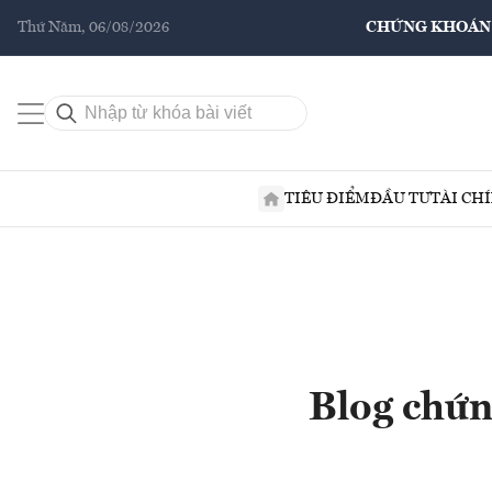
Thứ Năm, 06/08/2026
CHỨNG KHOÁN
TIÊU ĐIỂM
ĐẦU TƯ
TÀI CH
Blog chứn