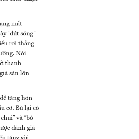
rạng mất
ày “đứt sóng”
iều rơi thẳng
hường. Nói
ất thanh
giá sàn lớn
 dễ tăng hơn
u cơ. Bù lại có
chui” và “bỏ
được đánh giá
ếu tăng giá