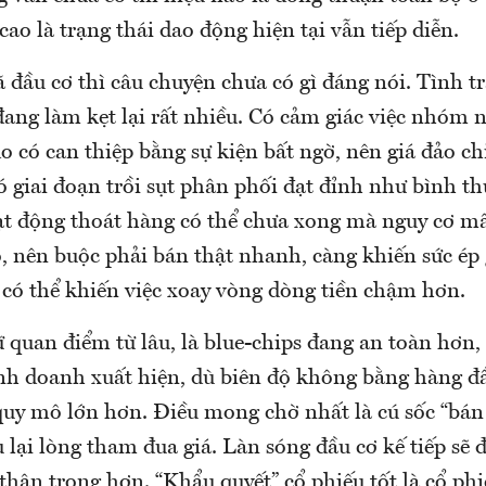
ao là trạng thái dao động hiện tại vẫn tiếp diễn.
 đầu cơ thì câu chuyện chưa có gì đáng nói. Tình t
ang làm kẹt lại rất nhiều. Có cảm giác việc nhóm n
o có can thiệp bằng sự kiện bất ngờ, nên giá đảo ch
ó giai đoạn trồi sụt phân phối đạt đỉnh như bình t
ạt động thoát hàng có thể chưa xong mà nguy cơ m
, nên buộc phải bán thật nhanh, càng khiến sức ép 
 có thể khiến việc xoay vòng dòng tiền chậm hơn.
 quan điểm từ lâu, là blue-chips đang an toàn hơn,
nh doanh xuất hiện, dù biên độ không bằng hàng đầ
quy mô lớn hơn. Điều mong chờ nhất là cú sốc “bán 
u lại lòng tham đua giá. Làn sóng đầu cơ kế tiếp sẽ 
hận trọng hơn. “Khẩu quyết” cổ phiếu tốt là cổ phi