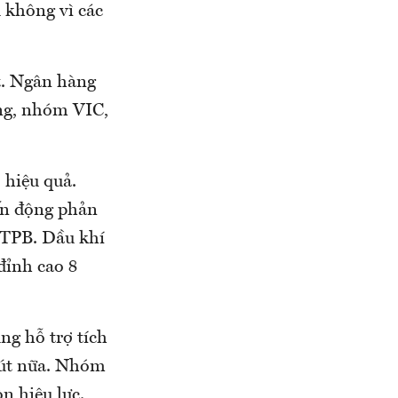
u không vì các
ốt. Ngân hàng
ng, nhóm VIC,
 hiệu quả.
ến động phản
 TPB. Dầu khí
đỉnh cao 8
ng hỗ trợ tích
hút nữa. Nhóm
n hiệu lực.