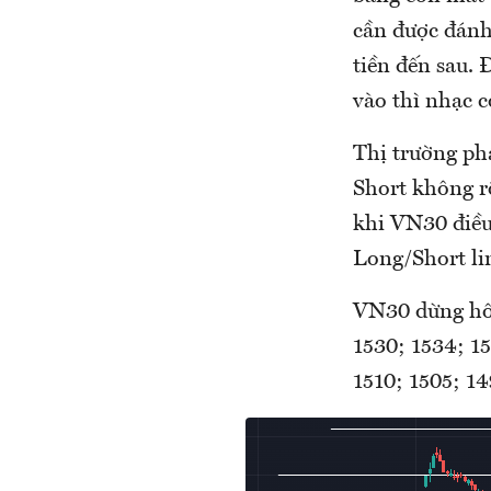
cần được đánh 
tiền đến sau. 
vào thì nhạc 
Thị trường ph
Short không rõ
khi VN30 điều
Long/Short li
VN30 dừng hôm
1530; 1534; 15
1510; 1505; 14