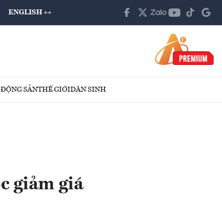
ENGLISH ++
 ĐỘNG SẢN
THẾ GIỚI
DÂN SINH
c giảm giá