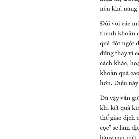
nên khả năng c
Đối với các mã
thanh khoản đ
quá đột ngột d
đứng thay vì c
cách khác, ho
khoản quá cao
hơn. Điều này
Dù vậy vẫn giữ
khi kết quả ki
thể giao dịch 
cọc” sẽ làm dị
bằng con mắt t