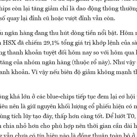
ips còn lại tăng giảm chỉ là dao động thông thường
 số quay lại đỉnh cũ hoặc vượt đỉnh vẫn còn.
 ngân hàng đang thu hút dòng tiền nổi bật. Hôm 
 HSX đã chiếm 29,1% tổng giá trị khớp lệnh của s
g thanh khoản tuyệt đối hôm nay so với hôm qua
c tăng của nhóm ngân hàng (thuộc rổ này). Như vậy 
anh khoản. Vì vậy nếu biên độ giảm không mạnh t
ng khá lớn ở các blue-chips tiếp tục đem lại cơ hội
iêu nên là giữ nguyên khối lượng cổ phiếu hiện có 
ùng tích lũy tạo đáy, thấp hơn càng tốt. Để lướt T0,
n chia nhỏ hơn cho phù hợp nên thời gian cần dài 
g vẫn chưa có tín hiệu nào là đồng thuận toàn bộ ở 