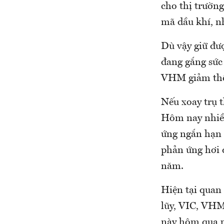
cho thị trường
mã dầu khí, n
Dù vậy giữ đượ
đang gắng sức
VHM giảm thê
Nếu xoay trụ t
Hôm nay nhiều
ứng ngắn hạn 
phản ứng hơi 
năm.
Hiện tại quan 
lũy, VIC, VHM
này hôm qua ph