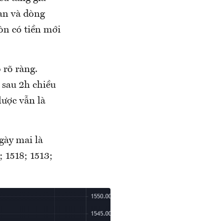
ian và dòng
òn có tiền mới
 rõ ràng.
 sau 2h chiều
lược vẫn là
gày mai là
; 1518; 1513;