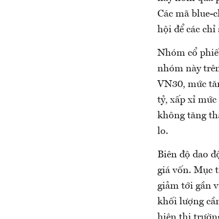
Các mã blue-ch
hội để các chỉ
Nhóm cổ phiếu
nhóm này trên
VN30, mức tăn
tỷ, xấp xỉ mứ
không tăng th
lo.
Biên độ dao độ
giá vốn. Mục t
giảm tới gần v
khối lượng cầ
hiện thị trườn