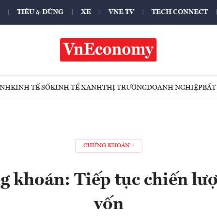
TIÊU & DÙNG
XE
VNE TV
TECH CONNECT
ÍNH
KINH TẾ SỐ
KINH TẾ XANH
THỊ TRƯỜNG
DOANH NGHIỆP
BẤT
CHỨNG KHOÁN
g khoán: Tiếp tục chiến lượ
vốn