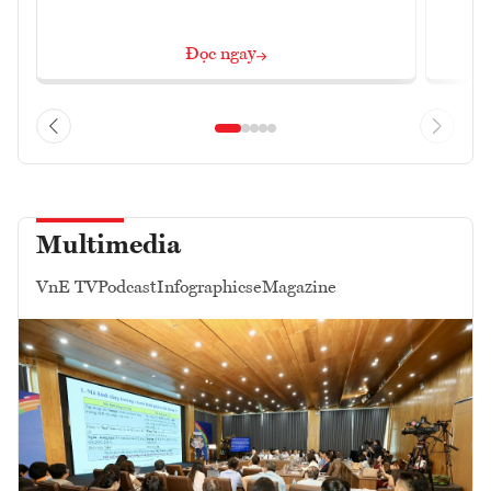
Đọc ngay
Multimedia
VnE TV
Podcast
Infographics
eMagazine