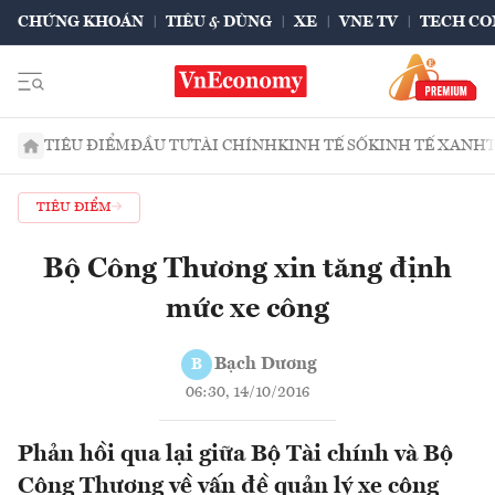
CHỨNG KHOÁN
TIÊU & DÙNG
XE
VNE TV
TECH CO
TIÊU ĐIỂM
ĐẦU TƯ
TÀI CHÍNH
KINH TẾ SỐ
KINH TẾ XANH
TIÊU ĐIỂM
Bộ Công Thương xin tăng định
mức xe công
Bạch Dương
B
06:30, 14/10/2016
Phản hồi qua lại giữa Bộ Tài chính và Bộ
Công Thương về vấn đề quản lý xe công