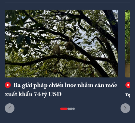
Ba giải pháp chiến lược nhằm cán mốc
xuất khẩu 74 tỷ USD
ngu