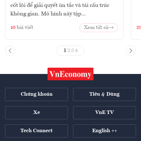
cốt lõi để giải quyết ùn tắc và tái cấu trúc
không gian. Mô hình này tập...
10
bài viết
Xem tất cả
2
1
2
3
4
Chứng khoán
Tiêu & Dùng
Xe
VnE TV
Tech Connect
English ++