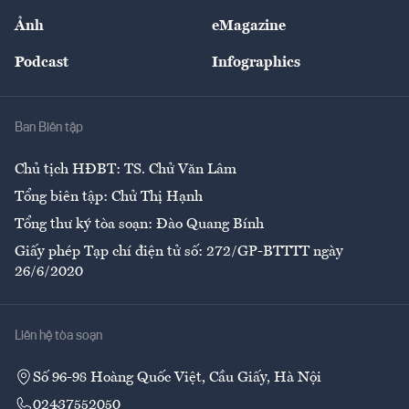
Sự kiện
Nhân lực
Ảnh
eMagazine
Đẹp +
An sinh
Podcast
Infographics
Giải trí
Y tế
Nhà
Ban Biên tập
Ẩm thực
Chủ tịch HĐBT: TS. Chử Văn Lâm
Tổng biên tập: Chử Thị Hạnh
Tổng thư ký tòa soạn: Đào Quang Bính
Giấy phép Tạp chí điện tử số: 272/GP-BTTTT ngày
26/6/2020
Liên hệ tòa soạn
Số 96-98 Hoàng Quốc Việt, Cầu Giấy, Hà Nội
02437552050