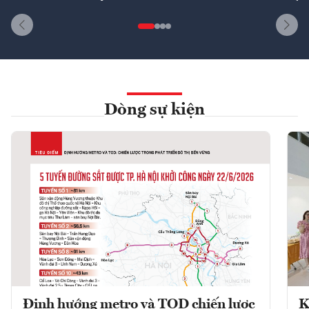
Dòng sự kiện
Định hướng metro và TOD chiến lược
K