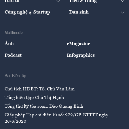
Đầu tư
Tiêu & Dùng
Quản trị số
Cafe BĐS
Thị trường
Kinh doanh
Kết nối
Tạp chí kinh tế Việt Nam
eMagazine
Nhà đầu tư
Du lịch
Công nghệ & Startup
Dân sinh
Tư vấn
Nông sản
Doanh nhân
Tư vấn Tiêu & Dùng
Infographics
Hạ tầng
Sức khỏe
Khung pháp lý
Doanh nghiệp
Địa phương
Thị trường
Bảo hiểm
Multimedia
Sự kiện
Nhân lực
Ảnh
eMagazine
Đẹp +
An sinh
Podcast
Infographics
Giải trí
Y tế
Nhà
Ban Biên tập
Ẩm thực
Chủ tịch HĐBT: TS. Chử Văn Lâm
Tổng biên tập: Chử Thị Hạnh
Tổng thư ký tòa soạn: Đào Quang Bính
Giấy phép Tạp chí điện tử số: 272/GP-BTTTT ngày
26/6/2020