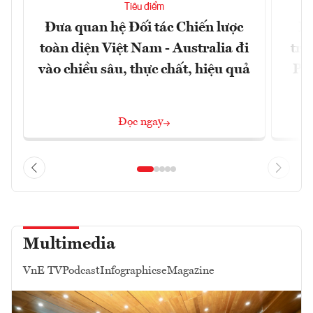
Tiêu điểm
Đưa quan hệ Đối tác Chiến lược
Ph
toàn diện Việt Nam - Australia đi
trự
vào chiều sâu, thực chất, hiệu quả
Phi
Đ
Đọc ngay
Multimedia
VnE TV
Podcast
Infographics
eMagazine