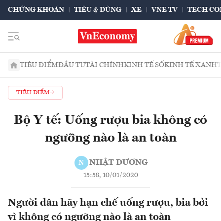
CHỨNG KHOÁN
TIÊU & DÙNG
XE
VNE TV
TECH CO
TIÊU ĐIỂM
ĐẦU TƯ
TÀI CHÍNH
KINH TẾ SỐ
KINH TẾ XANH
TIÊU ĐIỂM
Bộ Y tế: Uống rượu bia không có
ngưỡng nào là an toàn
NHẬT DƯƠNG
N
15:58, 10/01/2020
Người dân hãy hạn chế uống rượu, bia bởi
vì không có ngưỡng nào là an toàn