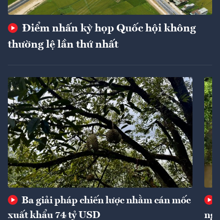
Điểm nhấn kỳ họp Quốc hội không
thường lệ lần thứ nhất
Ba giải pháp chiến lược nhằm cán mốc
xuất khẩu 74 tỷ USD
ngu