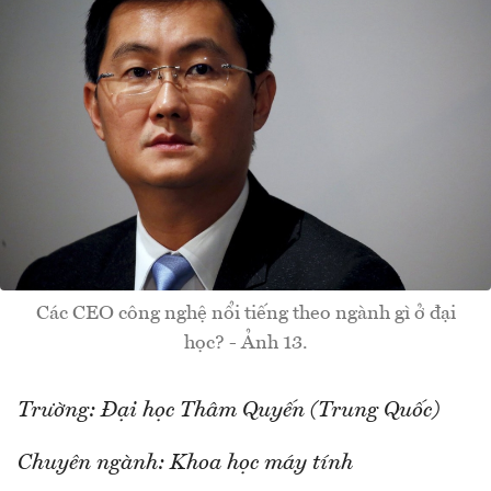
Các CEO công nghệ nổi tiếng theo ngành gì ở đại
học? - Ảnh 13.
Trường: Đại học Thâm Quyến (Trung Quốc)
Chuyên ngành: Khoa học máy tính