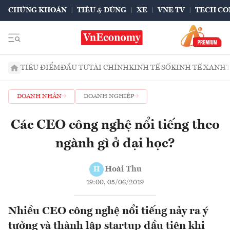
CHỨNG KHOÁN
TIÊU & DÙNG
XE
VNE TV
TECH CO
TIÊU ĐIỂM
ĐẦU TƯ
TÀI CHÍNH
KINH TẾ SỐ
KINH TẾ XANH
DOANH NHÂN
DOANH NGHIỆP
Các CEO công nghệ nổi tiếng theo
ngành gì ở đại học?
Hoài Thu
H
19:00, 05/06/2019
Nhiều CEO công nghệ nổi tiếng nảy ra ý
tưởng và thành lập startup đầu tiên khi