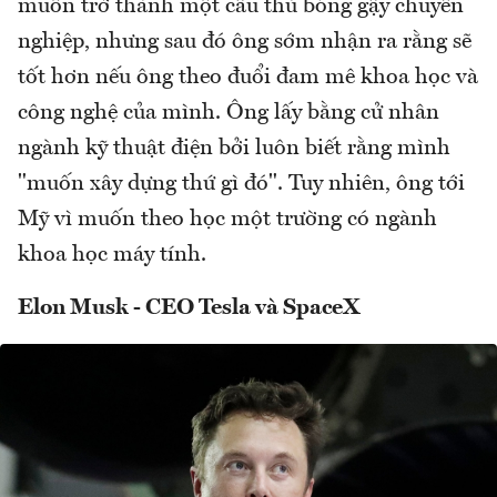
muốn trở thành một cầu thủ bóng gậy chuyên
nghiệp, nhưng sau đó ông sớm nhận ra rằng sẽ
tốt hơn nếu ông theo đuổi đam mê khoa học và
công nghệ của mình. Ông lấy bằng cử nhân
ngành kỹ thuật điện bởi luôn biết rằng mình
"muốn xây dựng thứ gì đó". Tuy nhiên, ông tới
Mỹ vì muốn theo học một trường có ngành
khoa học máy tính.
Elon Musk - CEO Tesla và SpaceX